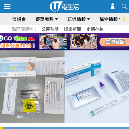
演唱會
優惠著數
玩樂情報
購物情報
熱門關鍵字：
公屋熱話
娛樂新聞
定期存款