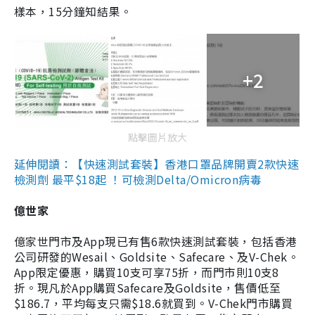
樣本，15分鐘知結果。
+2
點擊圖片放大
延伸閱讀：【快速測試套裝】香港口罩品牌開賣2款快速
檢測劑 最平$18起 ！可檢測Delta/Omicron病毒
億世家
億家世門市及App現已有售6款快速測試套裝，包括香港
公司研發的Wesail、Goldsite、Safecare、及V-Chek。
App限定優惠，購買10支可享75折，而門市則10支8
折。現凡於App購買Safecare及Goldsite，售價低至
$186.7，平均每支只需$18.6就買到。V-Chek門市購買