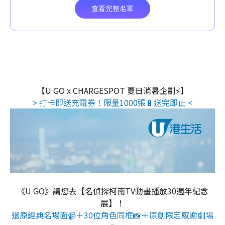
【U GO x CHARGESPOT 夏日消暑企劃⚡】
> 打卡即送充電券！限量1000張🔋送完即止 <
《U GO》請您去【名偵探柯南TV動畫播放30週年紀念
展】！
還原經典名場面📹＋30位角色同框📸＋原創限定感謝劇場