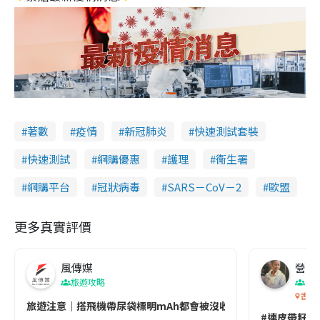
著數
疫情
新冠肺炎
快速測試套裝
快速測試
網購優惠
護理
衞生署
網購平台
冠狀病毒
SARS－CoV－2
歐盟
更多真實評價
風傳媒
營養教
旅遊攻略
生
香港
旅遊注意｜搭飛機帶尿袋標明mAh都會被沒收😱出發前切記檢查「1
#連皮帶籽都