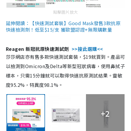
點擊圖片放大
延伸閱讀：【快速測試套裝】Good Mask發售3款抗原
快速檢測劑！低至$15/支 獲歐盟認證+無限購數量
Reagen 新冠抗原快速測試劑
>>按此選購<<
莎莎網店亦有售多款快速測試套裝，$19就買到。產品可
以檢測到Omicron及Delta等新型冠狀病毒，使用鼻拭子
樣本，只需15分鐘就可以取得快速抗原測試結果。靈敏
度95.2%，特異度98.1%。
+2