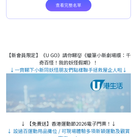
【新會員限定】《U GO》請你睇👹《蠟筆小新劇場版：千
奇百怪！我的妖怪假期》！
↓一齊睇下小新同妖怪朋友們點樣聯手拯救屋企人啦↓
↓ 【免費送】香港運動節2026電子門票！↓
↓ 設過百運動用品攤位 / 可現場體驗多項新穎運動及觀賞