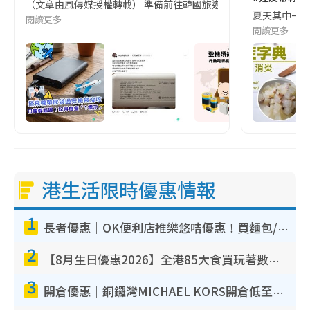
（文章由風傳媒授權轉載） 準備前往韓國旅遊的民眾，近期要特別留
夏天其中一種時
閱讀更多
閱讀更多
港生活限時優惠情報
1
長者優惠｜OK便利店推樂悠咭優惠！買麵包/牛奶/保健品拍卡即減
2
【8月生日優惠2026】全港85大食買玩著數攻略 自助餐/火鍋放題同行免費＋誠品/DONKI送現金券
3
開倉優惠｜銅鑼灣MICHAEL KORS開倉低至17折！直擊$500起買手袋/銀包/鞋款 必買經典Jet Set系列