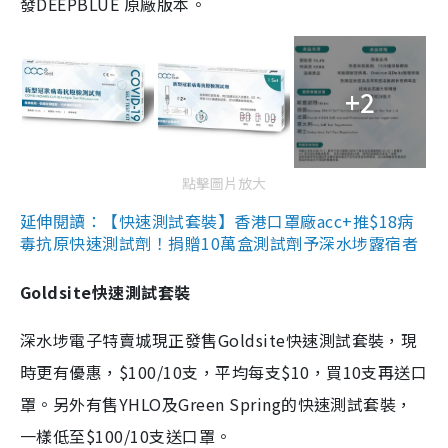
發DEEPBLUE 原廠版本。
+2
點擊圖片放大
延伸閱讀：【快速測試套裝】香港口罩廠acc+推$18病
毒抗原快速測試劑！捐贈10萬盒測試劑予深水埗露宿者
Goldsite快速測試套裝
深水埗電子特賣城現正發售Goldsite快速測試套裝，現
時更有優惠，$100/10支，平均每支$10，買10支再送口
罩。另外有售YHLO及Green Spring的快速測試套裝，
一樣低至$100/10支送口罩。