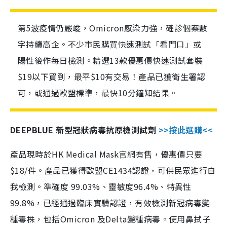
第5波疫情仍嚴峻，Omicron感染力強，確診個案數
字持續高企。不少市民購買快速測試「看門口」或
陽性後作每日檢測。精選13款優惠價快速測試套裝
$19以下買到，最平$10有交易！產品已獲衛生署認
可，或通過歐盟標準，最快10分鐘知結果。
DEEPBLUE 新型冠狀病毒抗原檢測試劑
>>按此選購<<
產品現時於HK Medical Mask官網有售，優惠價只要
$18/件。產品已獲得歐盟CE1434認證，可供民眾進行自
我檢測。準確度 99.03%、靈敏度96.4%、特異性
99.8%，已經通過臨床實驗認證，有效檢測新冠病毒變
種毒株，包括Omicron 及Delta變種病毒。使用鼻拭子