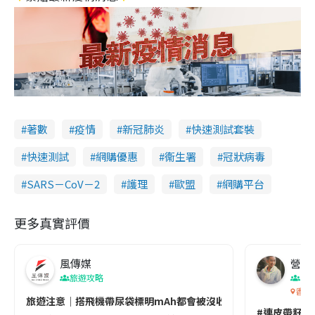
著數
疫情
新冠肺炎
快速測試套裝
快速測試
網購優惠
衞生署
冠狀病毒
SARS－CoV－2
護理
歐盟
網購平台
更多真實評價
風傳媒
營養教
旅遊攻略
生
香港
旅遊注意｜搭飛機帶尿袋標明mAh都會被沒收😱出發前切記檢查「1
#連皮帶籽都