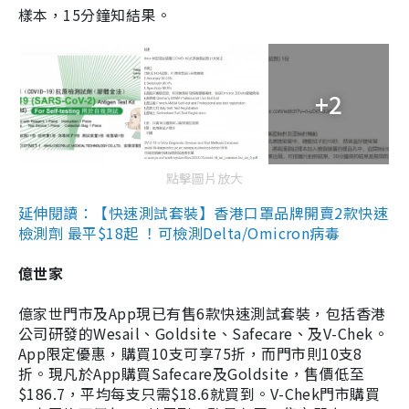
樣本，15分鐘知結果。
+2
點擊圖片放大
延伸閱讀：【快速測試套裝】香港口罩品牌開賣2款快速
檢測劑 最平$18起 ！可檢測Delta/Omicron病毒
億世家
億家世門市及App現已有售6款快速測試套裝，包括香港
公司研發的Wesail、Goldsite、Safecare、及V-Chek。
App限定優惠，購買10支可享75折，而門市則10支8
折。現凡於App購買Safecare及Goldsite，售價低至
$186.7，平均每支只需$18.6就買到。V-Chek門市購買