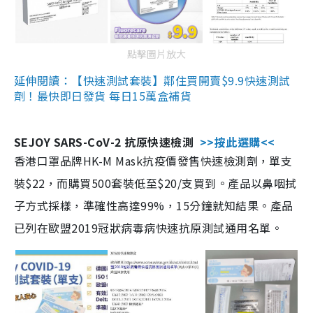
點擊圖片放大
延伸閱讀：【快速測試套裝】鄰住買開賣$9.9快速測試
劑！最快即日發貨 每日15萬盒補貨
SEJOY SARS-CoV-2 抗原快速檢測
>>按此選購<<
香港口罩品牌HK-M Mask抗疫價發售快速檢測劑，單支
裝$22，而購買500套裝低至$20/支買到。產品以鼻咽拭
子方式採樣，準確性高達99%，15分鐘就知結果。產品
已列在歐盟2019冠狀病毒病快速抗原測試通用名單。