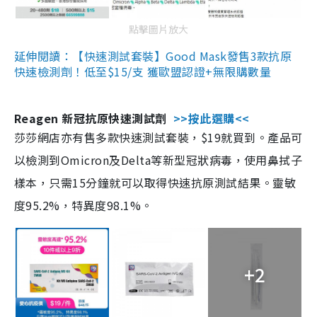
點擊圖片放大
延伸閱讀：【快速測試套裝】Good Mask發售3款抗原
快速檢測劑！低至$15/支 獲歐盟認證+無限購數量
Reagen 新冠抗原快速測試劑
>>按此選購<<
莎莎網店亦有售多款快速測試套裝，$19就買到。產品可
以檢測到Omicron及Delta等新型冠狀病毒，使用鼻拭子
樣本，只需15分鐘就可以取得快速抗原測試結果。靈敏
度95.2%，特異度98.1%。
+2