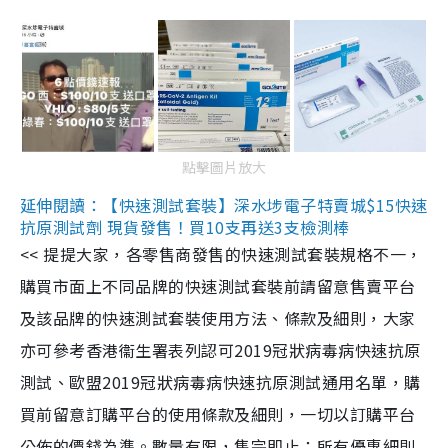
點擊圖片放大
延伸閱讀：【快速測試套裝】深水埗電子特賣城$15快速
抗原測試劑 現貨發售！買10支再送3支檢測棒
<< 提提大家，各零售商發售的快速測試套裝規格不一，
購買市面上不同品牌的快速測試套裝前請留意售賣平台
及該品牌的快速測試套裝使用方法、條款及細則，大家
亦可參考香港衞生署表列認可2019冠狀病毒病快速抗原
測試、歐盟2019冠狀病毒病快速抗原測試通用名單，購
買前留意訂購平台的使用條款及細則，一切以訂購平台
公佈的價錢為準。數量有限，售完即止；所有優惠細則