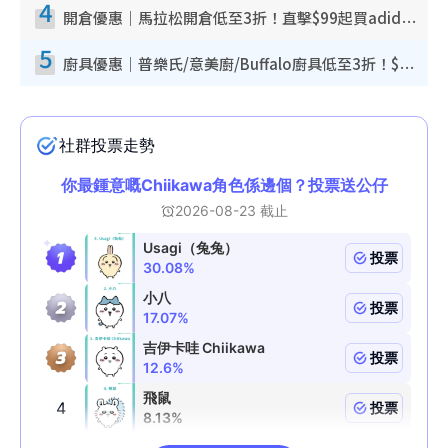
4
開倉優惠｜馬拉松開倉低至3折！直擊$99起買adidas／New Balance／Puma鞋款 STANLEY保溫杯劈價至$119起
5
廚具優惠｜普樂氏/意美廚/Buffalo廚具低至3折！$89起買煎鍋／炒鑊／個人鍋 同場小家電激減至$99起