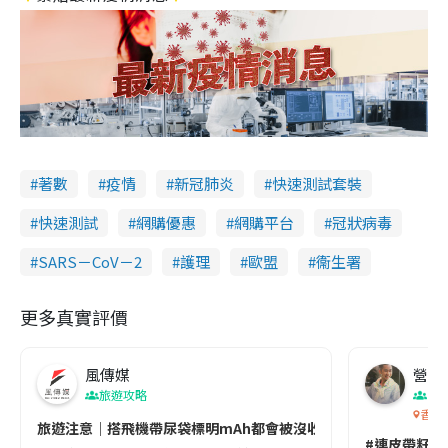
著數
疫情
新冠肺炎
快速測試套裝
快速測試
網購優惠
網購平台
冠狀病毒
SARS－CoV－2
護理
歐盟
衞生署
更多真實評價
風傳媒
營養教
旅遊攻略
生
香港
旅遊注意｜搭飛機帶尿袋標明mAh都會被沒收😱出發前切記檢查「1
#連皮帶籽都