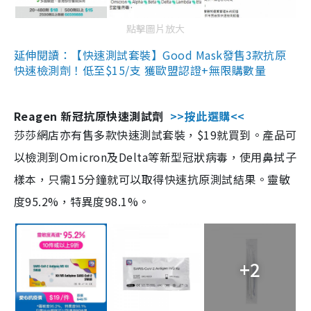
點擊圖片放大
延伸閱讀：【快速測試套裝】Good Mask發售3款抗原
快速檢測劑！低至$15/支 獲歐盟認證+無限購數量
Reagen 新冠抗原快速測試劑
>>按此選購<<
莎莎網店亦有售多款快速測試套裝，$19就買到。產品可
以檢測到Omicron及Delta等新型冠狀病毒，使用鼻拭子
樣本，只需15分鐘就可以取得快速抗原測試結果。靈敏
度95.2%，特異度98.1%。
+2