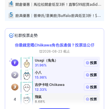
4
開倉優惠｜馬拉松開倉低至3折！直擊$99起買adidas／New Balance／Puma鞋款 STANLEY保溫杯劈價至$119起
5
廚具優惠｜普樂氏/意美廚/Buffalo廚具低至3折！$89起買煎鍋／炒鑊／個人鍋 同場小家電激減至$99起