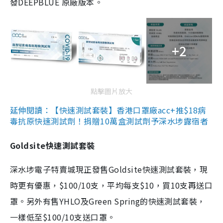
發DEEPBLUE 原廠版本。
+2
點擊圖片放大
延伸閱讀：【快速測試套裝】香港口罩廠acc+推$18病
毒抗原快速測試劑！捐贈10萬盒測試劑予深水埗露宿者
Goldsite快速測試套裝
深水埗電子特賣城現正發售Goldsite快速測試套裝，現
時更有優惠，$100/10支，平均每支$10，買10支再送口
罩。另外有售YHLO及Green Spring的快速測試套裝，
一樣低至$100/10支送口罩。