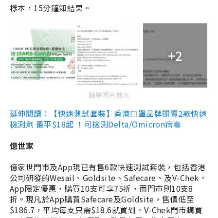
樣本，15分鐘知結果。
+2
點擊圖片放大
延伸閱讀：【快速測試套裝】香港口罩品牌開賣2款快速
檢測劑 最平$18起 ！可檢測Delta/Omicron病毒
億世家
億家世門市及App現已有售6款快速測試套裝，包括香港
公司研發的Wesail、Goldsite、Safecare、及V-Chek。
App限定優惠，購買10支可享75折，而門市則10支8
折。現凡於App購買Safecare及Goldsite，售價低至
$186.7，平均每支只需$18.6就買到。V-Chek門市購買