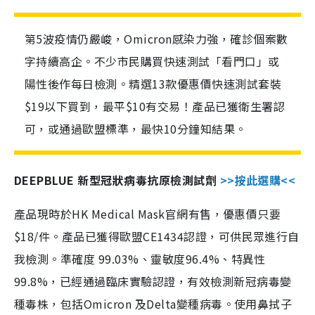
第5波疫情仍嚴峻，Omicron感染力強，確診個案數
字持續高企。不少市民購買快速測試「看門口」或
陽性後作每日檢測。精選13款優惠價快速測試套裝
$19以下買到，最平$10有交易！產品已獲衛生署認
可，或通過歐盟標準，最快10分鐘知結果。
DEEPBLUE 新型冠狀病毒抗原檢測試劑
>>按此選購<<
產品現時於HK Medical Mask官網有售，優惠價只要
$18/件。產品已獲得歐盟CE1434認證，可供民眾進行自
我檢測。準確度 99.03%、靈敏度96.4%、特異性
99.8%，已經通過臨床實驗認證，有效檢測新冠病毒變
種毒株，包括Omicron 及Delta變種病毒。使用鼻拭子