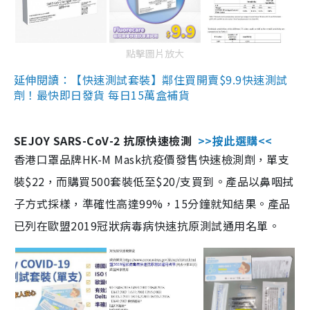
點擊圖片放大
延伸閱讀：【快速測試套裝】鄰住買開賣$9.9快速測試
劑！最快即日發貨 每日15萬盒補貨
SEJOY SARS-CoV-2 抗原快速檢測
>>按此選購<<
香港口罩品牌HK-M Mask抗疫價發售快速檢測劑，單支
裝$22，而購買500套裝低至$20/支買到。產品以鼻咽拭
子方式採樣，準確性高達99%，15分鐘就知結果。產品
已列在歐盟2019冠狀病毒病快速抗原測試通用名單。