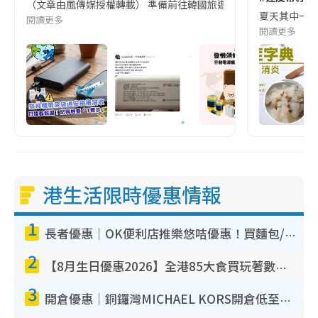
（文章由風傳媒授權轉載） 準備前往韓國旅遊的民眾，近期要特別留
夏天其中一種時
閱讀更多
閱讀更多
港生活限時優惠情報
1
長者優惠｜OK便利店推樂悠咭優惠！買麵包/牛奶/保健品拍卡即減
2
【8月生日優惠2026】全港85大食買玩著數攻略 自助餐/火鍋放題同行免費＋誠品/DONKI送現金券
3
開倉優惠｜銅鑼灣MICHAEL KORS開倉低至17折！直擊$500起買手袋/銀包/鞋款 必買經典Jet Set系列