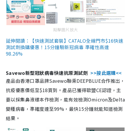
點擊圖片放大
延伸閱讀：【快速測試套裝】CATALO全線門市$16快速
測試劑換購優惠！15分鐘驗新冠病毒 準確性高達
98.26%
Savewo新型冠狀病毒快速抗原測試劑
>>按此選購<<
產品由香港口罩品牌Savewo聯乘DEEPBLUE合作推出，
抗疫優惠價低至$18買到。產品已獲得歐盟CE認證，主
要以採集鼻液樣本作檢測，能有效檢測Omicron及Delta
變種病毒，準確度達至99%，最快15分鐘就能知道檢測
結果。