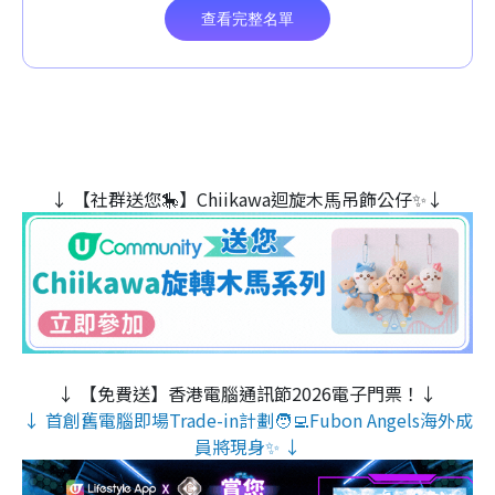
↓ 【社群送您🎠】Chiikawa迴旋木⾺吊飾公仔✨↓
↓ 【免費送】香港電腦通訊節2026電子門票！↓
↓ 首創舊電腦即場Trade-in計劃🧑‍💻Fubon Angels海外成
員將現身✨ ↓