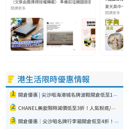
（文章由風傳媒授權轉載） 準備前往韓國旅遊的民眾，近期要特別留
夏天其中一種時
閱讀更多
閱讀更多
港生活限時優惠情報
1
開倉優惠 | 尖沙咀海港城名牌波鞋開倉低至1折！On鞋$899起／Joy&Peace鞋履$98起
2
CHANEL美妝限時減價低至3折！人氣粉底/唇膏/精華液低至$275！COCO香水都有平
3
開倉優惠｜尖沙咀名牌行李箱開倉低至4折！一連5日 American Tourister/ace./Hallmark $200起！