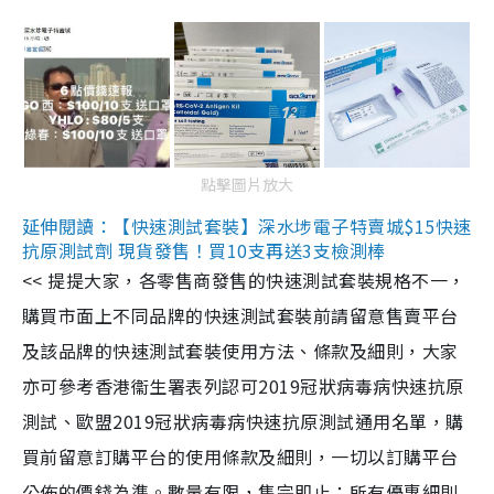
點擊圖片放大
延伸閱讀：【快速測試套裝】深水埗電子特賣城$15快速
抗原測試劑 現貨發售！買10支再送3支檢測棒
<< 提提大家，各零售商發售的快速測試套裝規格不一，
購買市面上不同品牌的快速測試套裝前請留意售賣平台
及該品牌的快速測試套裝使用方法、條款及細則，大家
亦可參考香港衞生署表列認可2019冠狀病毒病快速抗原
測試、歐盟2019冠狀病毒病快速抗原測試通用名單，購
買前留意訂購平台的使用條款及細則，一切以訂購平台
公佈的價錢為準。數量有限，售完即止；所有優惠細則