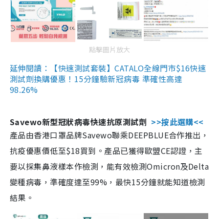
點擊圖片放大
延伸閱讀：【快速測試套裝】CATALO全線門市$16快速
測試劑換購優惠！15分鐘驗新冠病毒 準確性高達
98.26%
Savewo新型冠狀病毒快速抗原測試劑
>>按此選購<<
產品由香港口罩品牌Savewo聯乘DEEPBLUE合作推出，
抗疫優惠價低至$18買到。產品已獲得歐盟CE認證，主
要以採集鼻液樣本作檢測，能有效檢測Omicron及Delta
變種病毒，準確度達至99%，最快15分鐘就能知道檢測
結果。