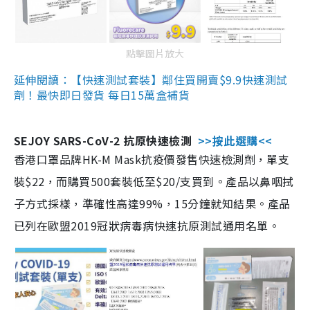
點擊圖片放大
延伸閱讀：【快速測試套裝】鄰住買開賣$9.9快速測試
劑！最快即日發貨 每日15萬盒補貨
SEJOY SARS-CoV-2 抗原快速檢測
>>按此選購<<
香港口罩品牌HK-M Mask抗疫價發售快速檢測劑，單支
裝$22，而購買500套裝低至$20/支買到。產品以鼻咽拭
子方式採樣，準確性高達99%，15分鐘就知結果。產品
已列在歐盟2019冠狀病毒病快速抗原測試通用名單。