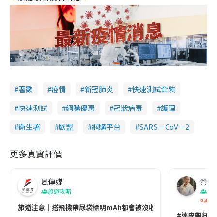
著數
疫情
新冠肺炎
快速測試套裝
快速測試
網購優惠
冠狀病毒
護理
衞生署
歐盟
網購平台
SARS－CoV－2
更多真實評價
風傳媒
營養教
旅遊攻略
生
香港
旅遊注意｜搭飛機帶尿袋標明mAh都會被沒收😱出發前切記檢查「1
#連皮帶籽都