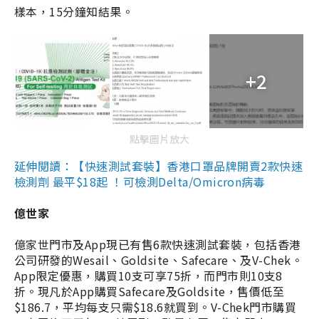
樣本，15分鐘知結果。
+2
點擊圖片放大
延伸閱讀：【快速測試套裝】香港口罩品牌開賣2款快速
檢測劑 最平$18起 ！可檢測Delta/Omicron病毒
億世家
億家世門市及App現已有售6款快速測試套裝，包括香港
公司研發的Wesail、Goldsite、Safecare、及V-Chek。
App限定優惠，購買10支可享75折，而門市則10支8
折。現凡於App購買Safecare及Goldsite，售價低至
$186.7，平均每支只需$18.6就買到。V-Chek門市購買