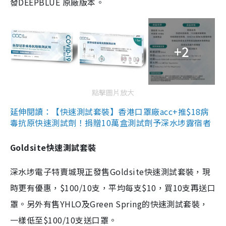
發DEEPBLUE 原廠版本。
+2
點擊圖片放大
延伸閱讀：【快速測試套裝】香港口罩廠acc+推$18病
毒抗原快速測試劑！捐贈10萬盒測試劑予深水埗露宿者
Goldsite快速測試套裝
深水埗電子特賣城現正發售Goldsite快速測試套裝，現
時更有優惠，$100/10支，平均每支$10，買10支再送口
罩。另外有售YHLO及Green Spring的快速測試套裝，
一樣低至$100/10支送口罩。