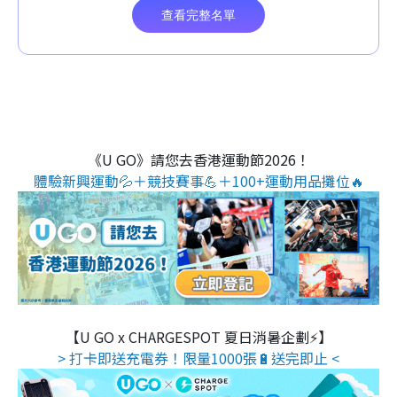
《U GO》請您去香港運動節2026！
體驗新興運動💦＋競技賽事💪＋100+運動用品攤位🔥
【U GO x CHARGESPOT 夏日消暑企劃⚡】
> 打卡即送充電券！限量1000張🔋送完即止 <