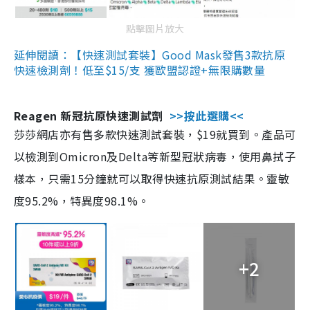
點擊圖片放大
延伸閱讀：【快速測試套裝】Good Mask發售3款抗原
快速檢測劑！低至$15/支 獲歐盟認證+無限購數量
Reagen 新冠抗原快速測試劑
>>按此選購<<
莎莎網店亦有售多款快速測試套裝，$19就買到。產品可
以檢測到Omicron及Delta等新型冠狀病毒，使用鼻拭子
樣本，只需15分鐘就可以取得快速抗原測試結果。靈敏
度95.2%，特異度98.1%。
+2