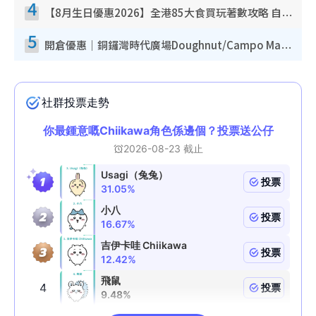
4
【8月生日優惠2026】全港85大食買玩著數攻略 自助餐/火鍋放題同行免費＋誠品/DONKI送現金券
5
開倉優惠｜銅鑼灣時代廣場Doughnut/Campo Marzio開倉低至1折！背囊、書包、手袋劈價$200起