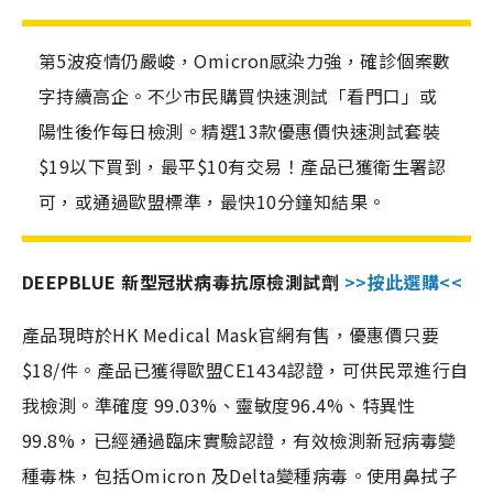
第5波疫情仍嚴峻，Omicron感染力強，確診個案數
字持續高企。不少市民購買快速測試「看門口」或
陽性後作每日檢測。精選13款優惠價快速測試套裝
$19以下買到，最平$10有交易！產品已獲衛生署認
可，或通過歐盟標準，最快10分鐘知結果。
DEEPBLUE 新型冠狀病毒抗原檢測試劑
>>按此選購<<
產品現時於HK Medical Mask官網有售，優惠價只要
$18/件。產品已獲得歐盟CE1434認證，可供民眾進行自
我檢測。準確度 99.03%、靈敏度96.4%、特異性
99.8%，已經通過臨床實驗認證，有效檢測新冠病毒變
種毒株，包括Omicron 及Delta變種病毒。使用鼻拭子