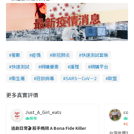
著數
疫情
新冠肺炎
快速測試套裝
快速測試
網購優惠
護理
網購平台
衞生署
冠狀病毒
SARS－CoV－2
歐盟
更多真實評價
Just_A_Girl_eats
co c
娛樂
吹
台灣
追劇日常🎬 殺手媽咪 A Bona Fide Killer
台灣地鐵宣