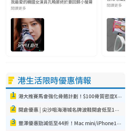
我最愛的韓國女演員孔曉振終於要回歸小螢幕啦!這次的劇本改編自同名
閱讀更多
閱讀更多
港生活限時優惠情報
1
港大推賽馬會強化骨骼計劃！$100骨質密度X光檢查 完成免費運動訓練送超市禮券！附參加資格
2
開倉優惠 | 尖沙咀海港城名牌波鞋開倉低至1折！On鞋$899起／Joy&Peace鞋履$98起
3
豐澤優惠勁減低至44折！Mac mini/iPhone17Pro大減價！廚房家電$220起