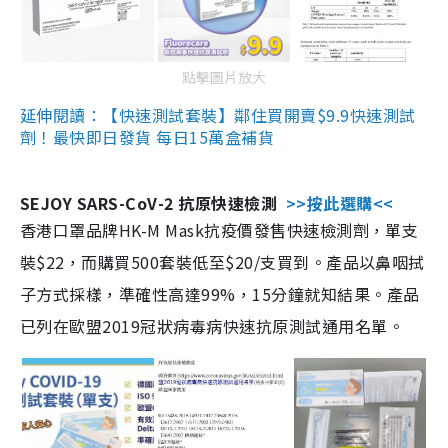
點擊圖片放大
延伸閱讀：【快速測試套裝】鄰住買開賣$9.9快速測試
劑！最快即日發貨 每日15萬盒補貨
SEJOY SARS-CoV-2 抗原快速檢測
>>按此選購<<
香港口罩品牌HK-M Mask抗疫價發售快速檢測劑，單支
裝$22，而購買500套裝低至$20/支買到。產品以鼻咽拭
子方式採樣，準確性高達99%，15分鐘就知結果。產品
已列在歐盟2019冠狀病毒病快速抗原測試通用名單。