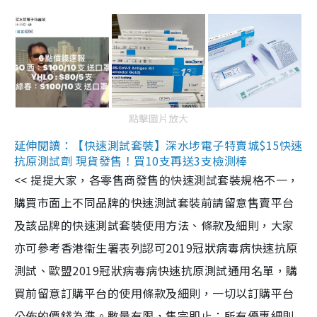
點擊圖片放大
延伸閱讀：【快速測試套裝】深水埗電子特賣城$15快速
抗原測試劑 現貨發售！買10支再送3支檢測棒
<< 提提大家，各零售商發售的快速測試套裝規格不一，
購買市面上不同品牌的快速測試套裝前請留意售賣平台
及該品牌的快速測試套裝使用方法、條款及細則，大家
亦可參考香港衞生署表列認可2019冠狀病毒病快速抗原
測試、歐盟2019冠狀病毒病快速抗原測試通用名單，購
買前留意訂購平台的使用條款及細則，一切以訂購平台
公佈的價錢為準。數量有限，售完即止；所有優惠細則