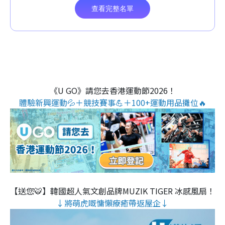
《U GO》請您去香港運動節2026！
體驗新興運動💦＋競技賽事💪＋100+運動用品攤位🔥
【送您🐯】韓國超人氣文創品牌MUZIK TIGER 冰感風扇！
↓將萌虎嘅慵懶療癒帶返屋企↓