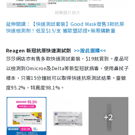
點擊圖片放大
延伸閱讀：【快速測試套裝】Good Mask發售3款抗原
快速檢測劑！低至$15/支 獲歐盟認證+無限購數量
Reagen 新冠抗原快速測試劑
>>按此選購<<
莎莎網店亦有售多款快速測試套裝，$19就買到。產品可
以檢測到Omicron及Delta等新型冠狀病毒，使用鼻拭子
樣本，只需15分鐘就可以取得快速抗原測試結果。靈敏
度95.2%，特異度98.1%。
+2