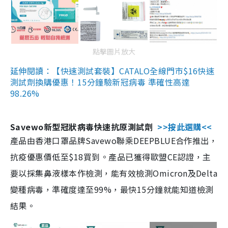
點擊圖片放大
延伸閱讀：【快速測試套裝】CATALO全線門市$16快速
測試劑換購優惠！15分鐘驗新冠病毒 準確性高達
98.26%
Savewo新型冠狀病毒快速抗原測試劑
>>按此選購<<
產品由香港口罩品牌Savewo聯乘DEEPBLUE合作推出，
抗疫優惠價低至$18買到。產品已獲得歐盟CE認證，主
要以採集鼻液樣本作檢測，能有效檢測Omicron及Delta
變種病毒，準確度達至99%，最快15分鐘就能知道檢測
結果。