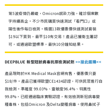
第5波疫情仍嚴峻，Omicron感染力強，確診個案數
字持續高企。不少市民購買快速測試「看門口」或
陽性後作每日檢測。精選13款優惠價快速測試套裝
$19以下買到，最平$10有交易！產品已獲衛生署認
可，或通過歐盟標準，最快10分鐘知結果。
DEEPBLUE 新型冠狀病毒抗原檢測試劑
>>按此選購<<
產品現時於HK Medical Mask官網有售，優惠價只要
$18/件。產品已獲得歐盟CE1434認證，可供民眾進行自
我檢測。準確度 99.03%、靈敏度96.4%、特異性
99.8%，已經通過臨床實驗認證，有效檢測新冠病毒變
種毒株，包括Omicron 及Delta變種病毒。使用鼻拭子