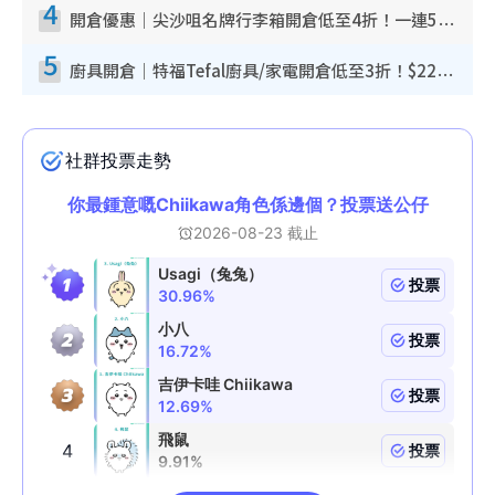
4
開倉優惠｜尖沙咀名牌行李箱開倉低至4折！一連5日 American Tourister/ace./Hallmark $200起！
5
廚具開倉｜特福Tefal廚具/家電開倉低至3折！$220起買平底鍋/炒鑊/湯煲！電飯煲/吸塵機/燙斗$418起