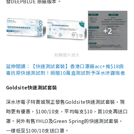
發DEEPBLUE 原廠版本。
+2
點擊圖片放大
延伸閱讀：【快速測試套裝】香港口罩廠acc+推$18病
毒抗原快速測試劑！捐贈10萬盒測試劑予深水埗露宿者
Goldsite快速測試套裝
深水埗電子特賣城現正發售Goldsite快速測試套裝，現
時更有優惠，$100/10支，平均每支$10，買10支再送口
罩。另外有售YHLO及Green Spring的快速測試套裝，
一樣低至$100/10支送口罩。