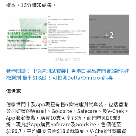
樣本，15分鐘知結果。
+2
點擊圖片放大
延伸閱讀：【快速測試套裝】香港口罩品牌開賣2款快速
檢測劑 最平$18起 ！可檢測Delta/Omicron病毒
億世家
億家世門市及App現已有售6款快速測試套裝，包括香港
公司研發的Wesail、Goldsite、Safecare、及V-Chek。
App限定優惠，購買10支可享75折，而門市則10支8
折。現凡於App購買Safecare及Goldsite，售價低至
$186.7，平均每支只需$18.6就買到。V-Chek門市購買