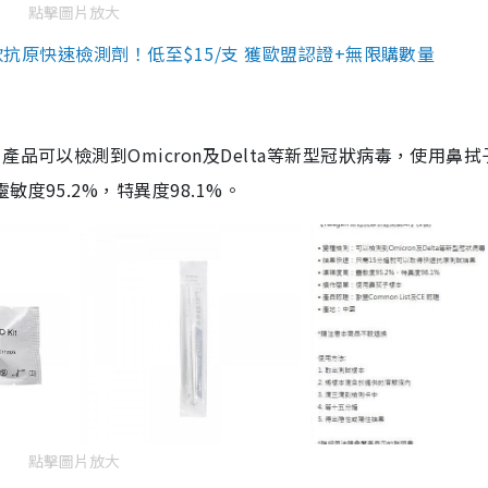
點擊圖片放大
3款抗原快速檢測劑！低至$15/支 獲歐盟認證+無限購數量
品可以檢測到Omicron及Delta等新型冠狀病毒，使用鼻拭
度95.2%，特異度98.1%。
點擊圖片放大