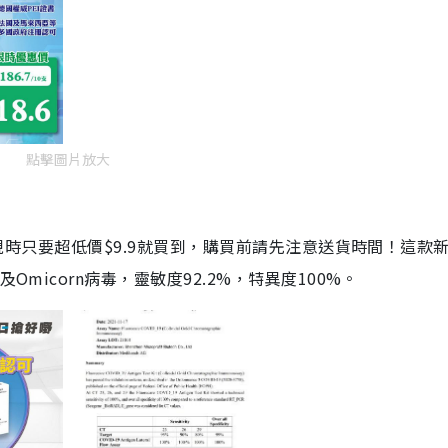
點擊圖片放大
劑，現時只要超低價$9.9就買到，購買前請先注意送貨時間！這款
Omicorn病毒，靈敏度92.2%，特異度100%。