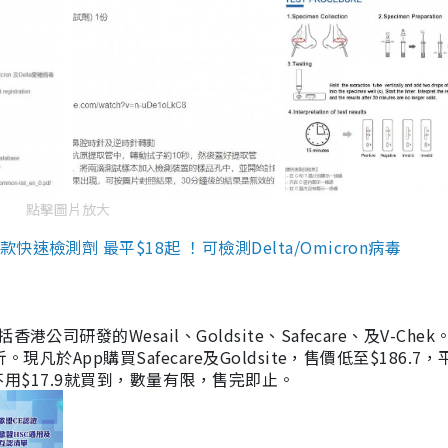
點擊圖片放大
檢測劑 最平$18起 ！可檢測Delta/Omicron病毒
研發的Wesail、Goldsite、Safecare、及V-Chek。
凡於App購買Safecare及Goldsite，售價低至$186.7
均不用$17.9就買到，數量有限，售完即止。