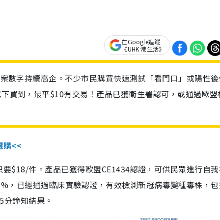
在Google追蹤
《UHK 港生活》
診個案數字持續高企。不少市民購買快速測試「看門口」或陽性後
以下買到，最平$10有交易！產品已獲衛生署認可，或通過歐盟
選購<<
惠價只要$18/件。產品已獲得歐盟CE1434認證，可供民眾進行自
性99.8%，已經通過臨床實驗認證，有效檢測新冠病毒變種毒株，
，15分鐘知結果。