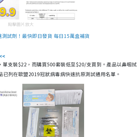
點擊圖片放大
速測試劑！最快即日發貨 每日15萬盒補貨
<<
，單支裝$22，而購買500套裝低至$20/支買到。產品以鼻咽
品已列在歐盟2019冠狀病毒病快速抗原測試通用名單。