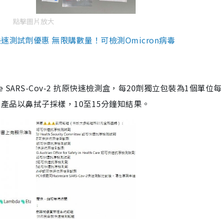
點擊圖片放大
測試劑優惠 無限購數量！可檢測Omicron病毒
are SARS-Cov-2 抗原快速檢測盒，每20劑獨立包裝為1個單位
5。產品以鼻拭子採樣，10至15分鐘知結果。