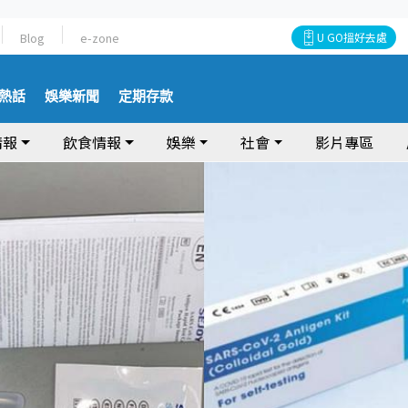
Blog
e-zone
U GO搵好去處
熱話
娛樂新聞
定期存款
情報
飲食情報
娛樂
社會
影片專區