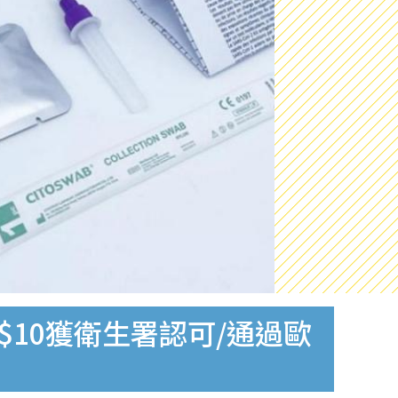
$10獲衛生署認可/通過歐