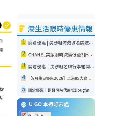
港生活限時優惠情報
1
作
開倉優惠 | 尖沙咀海港城名牌波鞋開倉低至1折！On鞋$899起／Joy&Peace鞋履$98起
標
2
CHANEL美妝限時減價低至3折！人氣粉底/唇膏/精華液低至$275！COCO香水都有平
3
開倉優惠｜尖沙咀名牌行李箱開倉低至4折！一連5日 American Tourister/ace./Hallmark $200起！
4
【8月生日優惠2026】全港85大食買玩著數攻略 自助餐/火鍋放題同行免費＋誠品/DONKI送現金券
5
我檢
開倉優惠｜銅鑼灣時代廣場Doughnut/Campo Marzio開倉低至1折！背囊、書包、手袋劈價$200起
包括
U GO 本週好去處