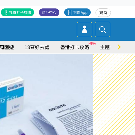
社群打卡攻略
商戶中心
下載 App
繁
简
周圍遊
18區好去處
香港打卡攻略
主題特集