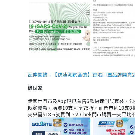
延伸閱讀：【快速測試套裝】香港口罩品牌開賣2款快速
億世家
億家世門市及App現已有售6款快速測試套裝，包括香港公司
限定優惠，購買10支可享75折，而門市則10支8折。現
支只需$18.6就買到。V-Chek門市購買一支平