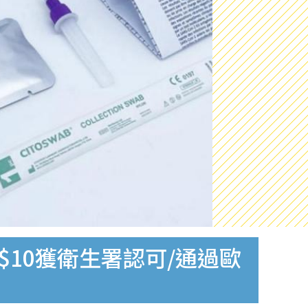
$10獲衛生署認可/通過歐