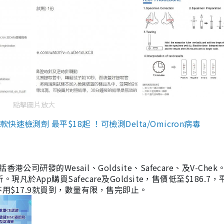
點擊圖片放大
檢測劑 最平$18起 ！可檢測Delta/Omicron病毒
研發的Wesail、Goldsite、Safecare、及V-Chek。
凡於App購買Safecare及Goldsite，售價低至$186.7
均不用$17.9就買到，數量有限，售完即止。