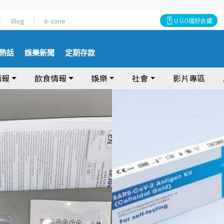
Blog
e-zone
U GO搵好去處
熱話
娛樂新聞
定期存款
情報
飲食情報
娛樂
社會
影片專區