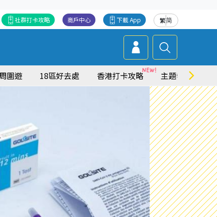
社群打卡攻略
商戶中心
下載 App
繁
简
周圍遊
18區好去處
香港打卡攻略
主題特集