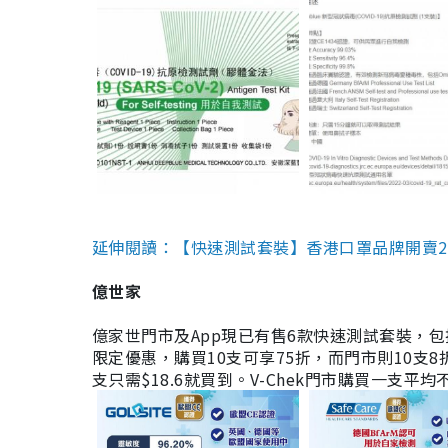
延伸閱讀：【快速測試套裝】香港口罩品牌開賣2款快速
億世家
億家世門市及App現已有售6款快速測試套裝，包括香港公司
限定優惠，購買10支可享75折，而門市則10支8折。現
支只需$18.6就買到。V-Chek門市購買一支平