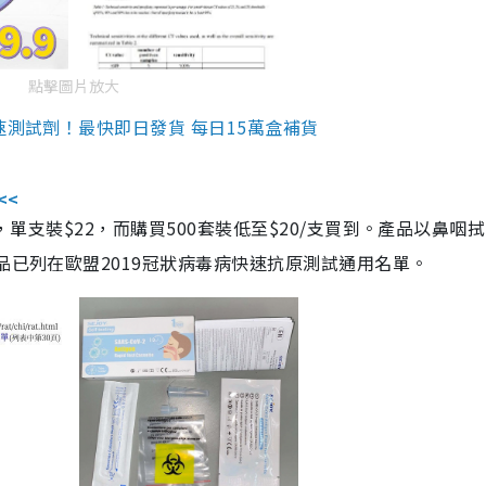
點擊圖片放大
速測試劑！最快即日發貨 每日15萬盒補貨
<<
，單支裝$22，而購買500套裝低至$20/支買到。產品以鼻咽
品已列在歐盟2019冠狀病毒病快速抗原測試通用名單。