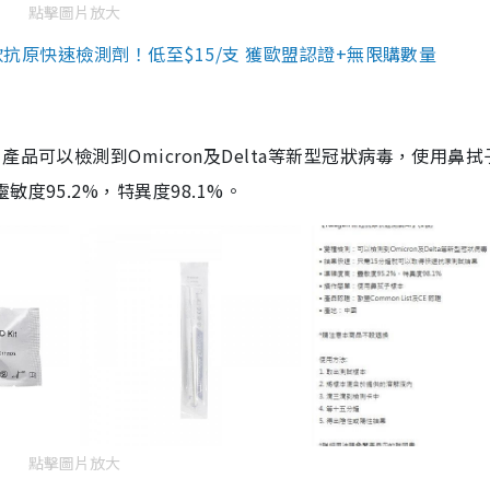
點擊圖片放大
3款抗原快速檢測劑！低至$15/支 獲歐盟認證+無限購數量
品可以檢測到Omicron及Delta等新型冠狀病毒，使用鼻拭
度95.2%，特異度98.1%。
點擊圖片放大