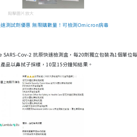
點擊圖片放大
測試劑優惠 無限購數量！可檢測Omicron病毒
are SARS-Cov-2 抗原快速檢測盒，每20劑獨立包裝為1個單位
5。產品以鼻拭子採樣，10至15分鐘知結果。