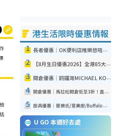
港生活限時優惠情報
1
作
長者優惠｜OK便利店推樂悠咭優惠！買麵包/牛奶/保健品拍卡即減
標
2
【8月生日優惠2026】全港85大食買玩著數攻略 自助餐/火鍋放題同行免費＋誠品/DONKI送現金券
3
開倉優惠｜銅鑼灣MICHAEL KORS開倉低至17折！直擊$500起買手袋/銀包/鞋款 必買經典Jet Set系列
4
開倉優惠｜馬拉松開倉低至3折！直擊$99起買adidas／New Balance／Puma鞋款 STANLEY保溫杯劈價至$119起
5
我檢
廚具優惠｜普樂氏/意美廚/Buffalo廚具低至3折！$89起買煎鍋／炒鑊／個人鍋 同場小家電激減至$99起
包括
U GO 本週好去處