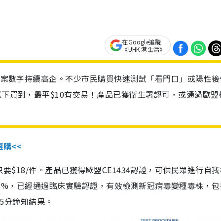
在Google追蹤
《UHK 港生活》
診個案數字持續高企。不少市民購買快速測試「看門口」或陽性後
以下買到，最平$10有交易！產品已獲衛生署認可，或通過歐盟
選購<<
惠價只要$18/件。產品已獲得歐盟CE1434認證，可供民眾進行自
性99.8%，已經通過臨床實驗認證，有效檢測新冠病毒變種毒株，
，15分鐘知結果。