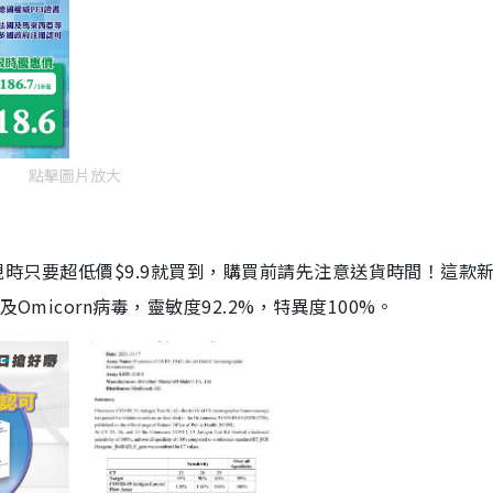
點擊圖片放大
劑，現時只要超低價$9.9就買到，購買前請先注意送貨時間！這款
Omicorn病毒，靈敏度92.2%，特異度100%。