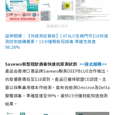
點擊圖片放大
延伸閱讀：【快速測試套裝】CATALO全線門市$16快速
測試劑換購優惠！15分鐘驗新冠病毒 準確性高達
98.26%
Savewo新型冠狀病毒快速抗原測試劑
>>按此選購<<
產品由香港口罩品牌Savewo聯乘DEEPBLUE合作推出，
抗疫優惠價低至$18買到。產品已獲得歐盟CE認證，主
要以採集鼻液樣本作檢測，能有效檢測Omicron及Delta
變種病毒，準確度達至99%，最快15分鐘就能知道檢測
結果。