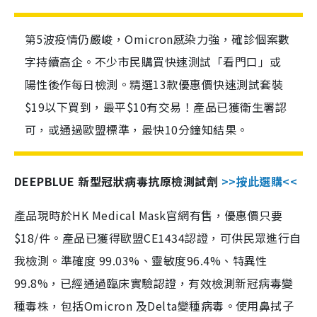
第5波疫情仍嚴峻，Omicron感染力強，確診個案數
字持續高企。不少市民購買快速測試「看門口」或
陽性後作每日檢測。精選13款優惠價快速測試套裝
$19以下買到，最平$10有交易！產品已獲衛生署認
可，或通過歐盟標準，最快10分鐘知結果。
DEEPBLUE 新型冠狀病毒抗原檢測試劑
>>按此選購<<
產品現時於HK Medical Mask官網有售，優惠價只要
$18/件。產品已獲得歐盟CE1434認證，可供民眾進行自
我檢測。準確度 99.03%、靈敏度96.4%、特異性
99.8%，已經通過臨床實驗認證，有效檢測新冠病毒變
種毒株，包括Omicron 及Delta變種病毒。使用鼻拭子