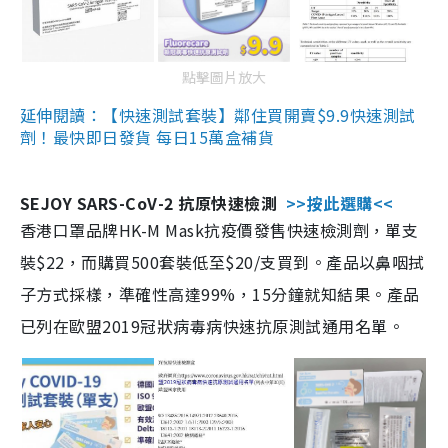
點擊圖片放大
延伸閱讀：【快速測試套裝】鄰住買開賣$9.9快速測試
劑！最快即日發貨 每日15萬盒補貨
SEJOY SARS-CoV-2 抗原快速檢測
>>按此選購<<
香港口罩品牌HK-M Mask抗疫價發售快速檢測劑，單支
裝$22，而購買500套裝低至$20/支買到。產品以鼻咽拭
子方式採樣，準確性高達99%，15分鐘就知結果。產品
已列在歐盟2019冠狀病毒病快速抗原測試通用名單。