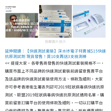
點擊圖片放大
延伸閱讀：【快速測試套裝】深水埗電子特賣城$15快速
抗原測試劑 現貨發售！買10支再送3支檢測棒
<< 提提大家，各零售商發售的快速測試套裝規格不一，
購買市面上不同品牌的快速測試套裝前請留意售賣平台
及該品牌的快速測試套裝使用方法、條款及細則，大家
亦可參考香港衞生署表列認可2019冠狀病毒病快速抗原
測試、歐盟2019冠狀病毒病快速抗原測試通用名單，購
買前留意訂購平台的使用條款及細則，一切以訂購平台
公佈的價錢為準。數量有限，售完即止；所有優惠細則