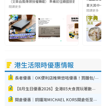
（文章由風傳媒授權轉載） 準備前往韓國旅遊的民眾，近期要特別留
夏天其中一種時
閱讀更多
閱讀更多
港生活限時優惠情報
1
長者優惠｜OK便利店推樂悠咭優惠！買麵包/牛奶/保健品拍卡即減
2
【8月生日優惠2026】全港85大食買玩著數攻略 自助餐/火鍋放題同行免費＋誠品/DONKI送現金券
3
開倉優惠｜銅鑼灣MICHAEL KORS開倉低至17折！直擊$500起買手袋/銀包/鞋款 必買經典Jet Set系列