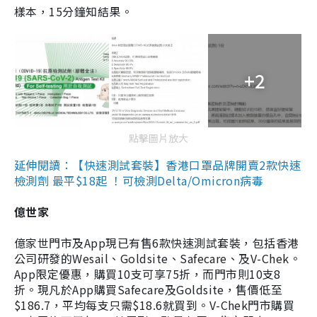
樣本，15分鐘知結果。
+2
點擊圖片放大
延伸閱讀：【快速測試套裝】香港口罩品牌開賣2款快速
檢測劑 最平$18起 ！可檢測Delta/Omicron病毒
億世家
億家世門市及App現已有售6款快速測試套裝，包括香港
公司研發的Wesail、Goldsite、Safecare、及V-Chek。
App限定優惠，購買10支可享75折，而門市則10支8
折。現凡於App購買Safecare及Goldsite，售價低至
$186.7，平均每支只需$18.6就買到。V-Chek門市購買