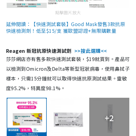
點擊圖片放大
延伸閱讀：【快速測試套裝】Good Mask發售3款抗原
快速檢測劑！低至$15/支 獲歐盟認證+無限購數量
Reagen 新冠抗原快速測試劑
>>按此選購<<
莎莎網店亦有售多款快速測試套裝，$19就買到。產品可
以檢測到Omicron及Delta等新型冠狀病毒，使用鼻拭子
樣本，只需15分鐘就可以取得快速抗原測試結果。靈敏
度95.2%，特異度98.1%。
+2