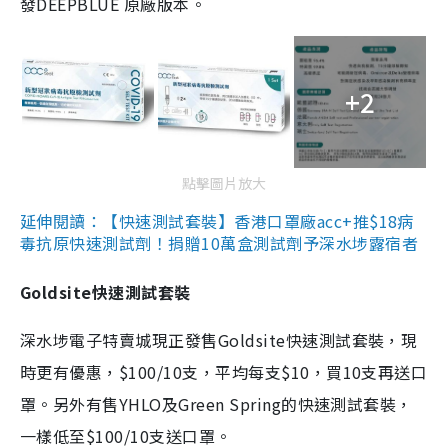
發DEEPBLUE 原廠版本。
+2
點擊圖片放大
延伸閱讀：【快速測試套裝】香港口罩廠acc+推$18病
毒抗原快速測試劑！捐贈10萬盒測試劑予深水埗露宿者
Goldsite快速測試套裝
深水埗電子特賣城現正發售Goldsite快速測試套裝，現
時更有優惠，$100/10支，平均每支$10，買10支再送口
罩。另外有售YHLO及Green Spring的快速測試套裝，
一樣低至$100/10支送口罩。