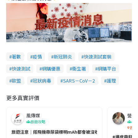
著數
疫情
新冠肺炎
快速測試套裝
快速測試
網購優惠
衞生署
網購平台
歐盟
冠狀病毒
SARS－CoV－2
護理
更多真實評價
風傳媒
營養教
旅遊攻略
生
香港
旅遊注意｜搭飛機帶尿袋標明mAh都會被沒收😱出發前切記檢查「1
#連皮帶籽都