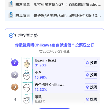
4
開倉優惠｜馬拉松開倉低至3折！直擊$99起買adidas／New Balance／Puma鞋款 STANLEY保溫杯劈價至$119起
5
廚具優惠｜普樂氏/意美廚/Buffalo廚具低至3折！$89起買煎鍋／炒鑊／個人鍋 同場小家電激減至$99起