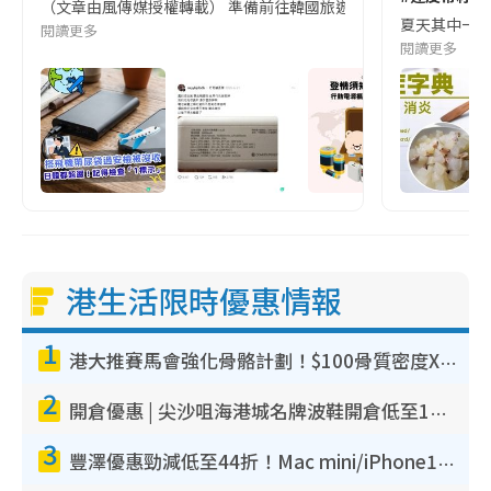
（文章由風傳媒授權轉載） 準備前往韓國旅遊的民眾，近期要特別留
夏天其中一種時
閱讀更多
閱讀更多
港生活限時優惠情報
1
港大推賽馬會強化骨骼計劃！$100骨質密度X光檢查 完成免費運動訓練送超市禮券！附參加資格
2
開倉優惠 | 尖沙咀海港城名牌波鞋開倉低至1折！On鞋$899起／Joy&Peace鞋履$98起
3
豐澤優惠勁減低至44折！Mac mini/iPhone17Pro大減價！廚房家電$220起