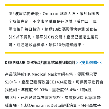
第5波疫情仍嚴峻，Omicron感染力強，確診個案數
字持續高企。不少市民購買快速測試「看門口」或
陽性後作每日檢測。精選13款優惠價快速測試套裝
$19以下買到，最平$10有交易！產品已獲衛生署認
可，或通過歐盟標準，最快10分鐘知結果。
DEEPBLUE 新型冠狀病毒抗原檢測試劑
>>按此選購<<
產品現時於HK Medical Mask官網有售，優惠價只要
$18/件。產品已獲得歐盟CE1434認證，可供民眾進行自
我檢測。準確度 99.03%、靈敏度96.4%、特異性
99.8%，已經通過臨床實驗認證，有效檢測新冠病毒變
種毒株，包括Omicron 及Delta變種病毒。使用鼻拭子