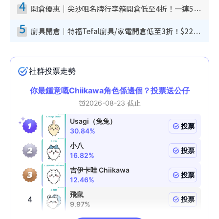
4
開倉優惠｜尖沙咀名牌行李箱開倉低至4折！一連5日 American Tourister/ace./Hallmark $200起！
5
廚具開倉｜特福Tefal廚具/家電開倉低至3折！$220起買平底鍋/炒鑊/湯煲！電飯煲/吸塵機/燙斗$418起