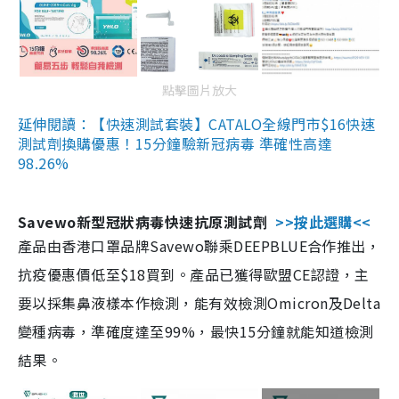
點擊圖片放大
延伸閱讀：【快速測試套裝】CATALO全線門市$16快速
測試劑換購優惠！15分鐘驗新冠病毒 準確性高達
98.26%
Savewo新型冠狀病毒快速抗原測試劑
>>按此選購<<
產品由香港口罩品牌Savewo聯乘DEEPBLUE合作推出，
抗疫優惠價低至$18買到。產品已獲得歐盟CE認證，主
要以採集鼻液樣本作檢測，能有效檢測Omicron及Delta
變種病毒，準確度達至99%，最快15分鐘就能知道檢測
結果。