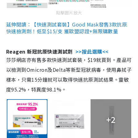
點擊圖片放大
延伸閱讀：【快速測試套裝】Good Mask發售3款抗原
快速檢測劑！低至$15/支 獲歐盟認證+無限購數量
Reagen 新冠抗原快速測試劑
>>按此選購<<
莎莎網店亦有售多款快速測試套裝，$19就買到。產品可
以檢測到Omicron及Delta等新型冠狀病毒，使用鼻拭子
樣本，只需15分鐘就可以取得快速抗原測試結果。靈敏
度95.2%，特異度98.1%。
+2