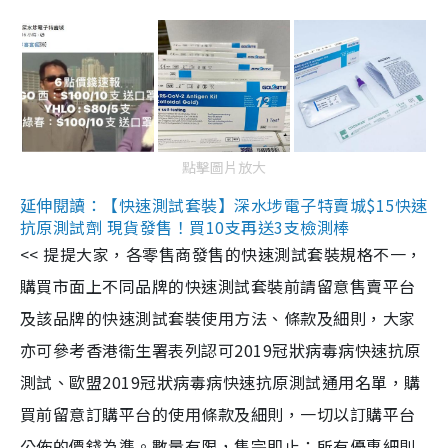
點擊圖片放大
延伸閱讀：【快速測試套裝】深水埗電子特賣城$15快速
抗原測試劑 現貨發售！買10支再送3支檢測棒
<< 提提大家，各零售商發售的快速測試套裝規格不一，
購買市面上不同品牌的快速測試套裝前請留意售賣平台
及該品牌的快速測試套裝使用方法、條款及細則，大家
亦可參考香港衞生署表列認可2019冠狀病毒病快速抗原
測試、歐盟2019冠狀病毒病快速抗原測試通用名單，購
買前留意訂購平台的使用條款及細則，一切以訂購平台
公佈的價錢為準。數量有限，售完即止；所有優惠細則