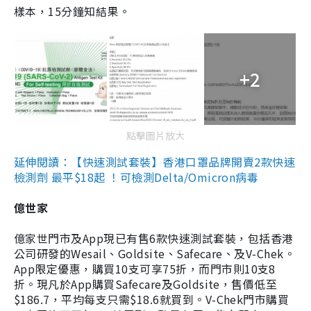
樣本，15分鐘知結果。
+2
點擊圖片放大
延伸閱讀：【快速測試套裝】香港口罩品牌開賣2款快速
檢測劑 最平$18起 ！可檢測Delta/Omicron病毒
億世家
億家世門市及App現已有售6款快速測試套裝，包括香港
公司研發的Wesail、Goldsite、Safecare、及V-Chek。
App限定優惠，購買10支可享75折，而門市則10支8
折。現凡於App購買Safecare及Goldsite，售價低至
$186.7，平均每支只需$18.6就買到。V-Chek門市購買