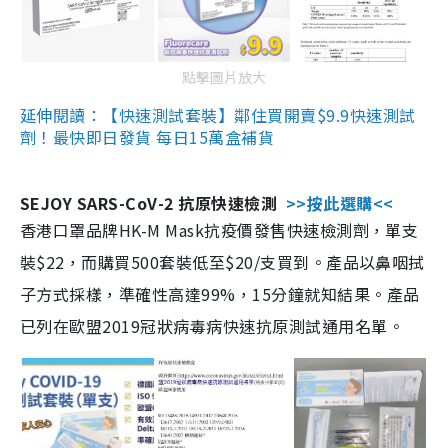
點擊圖片放大
延伸閱讀：【快速測試套裝】鄰住買開賣$9.9快速測試
劑！最快即日發貨 每日15萬盒補貨
SEJOY SARS-CoV-2 抗原快速檢測
>>按此選購<<
香港口罩品牌HK-M Mask抗疫價發售快速檢測劑，單支
裝$22，而購買500套裝低至$20/支買到。產品以鼻咽拭
子方式採樣，準確性高達99%，15分鐘就知結果。產品
已列在歐盟2019冠狀病毒病快速抗原測試通用名單。