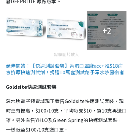
發DEEPBLUE 原廠版本。
+2
點擊圖片放大
延伸閱讀：【快速測試套裝】香港口罩廠acc+推$18病
毒抗原快速測試劑！捐贈10萬盒測試劑予深水埗露宿者
Goldsite快速測試套裝
深水埗電子特賣城現正發售Goldsite快速測試套裝，現
時更有優惠，$100/10支，平均每支$10，買10支再送口
罩。另外有售YHLO及Green Spring的快速測試套裝，
一樣低至$100/10支送口罩。