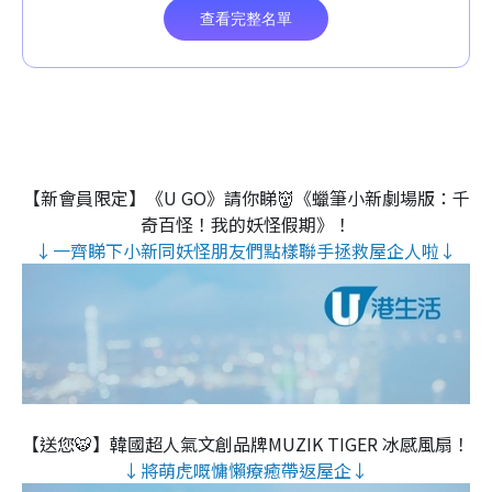
【新會員限定】《U GO》請你睇👹《蠟筆小新劇場版：千
奇百怪！我的妖怪假期》！
↓一齊睇下小新同妖怪朋友們點樣聯手拯救屋企人啦↓
【送您🐯】韓國超人氣文創品牌MUZIK TIGER 冰感風扇！
↓將萌虎嘅慵懶療癒帶返屋企↓