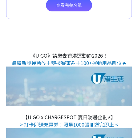
《U GO》請您去香港運動節2026！
體驗新興運動💦＋競技賽事💪＋100+運動用品攤位🔥
【U GO x CHARGESPOT 夏日消暑企劃⚡】
> 打卡即送充電券！限量1000張🔋送完即止 <