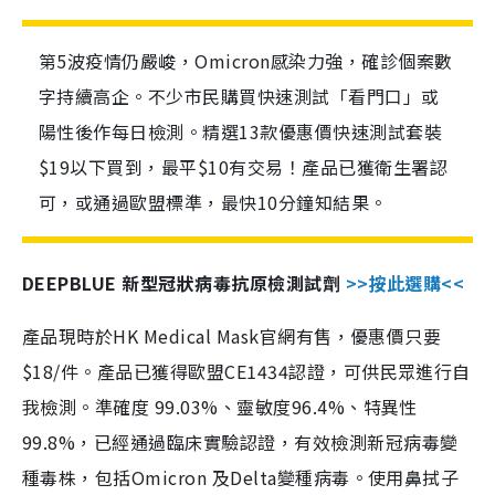
第5波疫情仍嚴峻，Omicron感染力強，確診個案數
字持續高企。不少市民購買快速測試「看門口」或
陽性後作每日檢測。精選13款優惠價快速測試套裝
$19以下買到，最平$10有交易！產品已獲衛生署認
可，或通過歐盟標準，最快10分鐘知結果。
DEEPBLUE 新型冠狀病毒抗原檢測試劑
>>按此選購<<
產品現時於HK Medical Mask官網有售，優惠價只要
$18/件。產品已獲得歐盟CE1434認證，可供民眾進行自
我檢測。準確度 99.03%、靈敏度96.4%、特異性
99.8%，已經通過臨床實驗認證，有效檢測新冠病毒變
種毒株，包括Omicron 及Delta變種病毒。使用鼻拭子