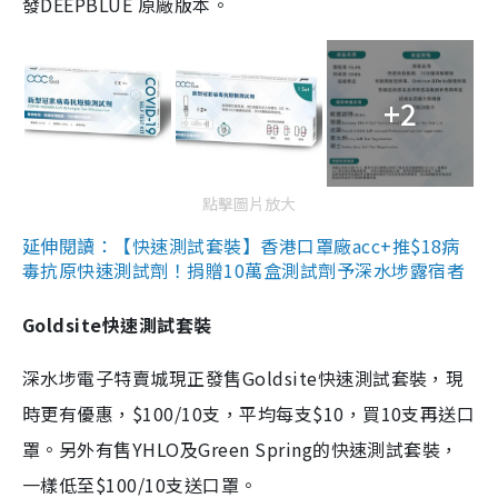
發DEEPBLUE 原廠版本。
+2
點擊圖片放大
延伸閱讀：【快速測試套裝】香港口罩廠acc+推$18病
毒抗原快速測試劑！捐贈10萬盒測試劑予深水埗露宿者
Goldsite快速測試套裝
深水埗電子特賣城現正發售Goldsite快速測試套裝，現
時更有優惠，$100/10支，平均每支$10，買10支再送口
罩。另外有售YHLO及Green Spring的快速測試套裝，
一樣低至$100/10支送口罩。