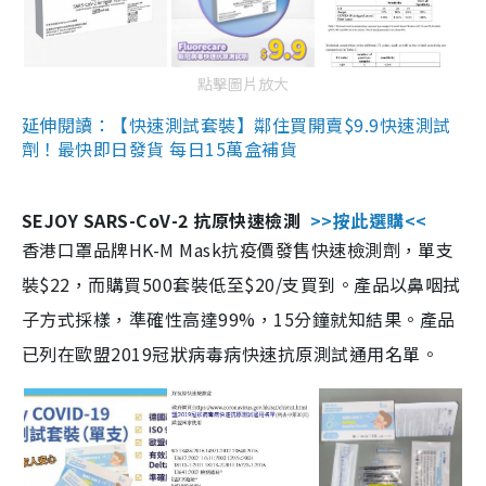
點擊圖片放大
延伸閱讀：【快速測試套裝】鄰住買開賣$9.9快速測試
劑！最快即日發貨 每日15萬盒補貨
SEJOY SARS-CoV-2 抗原快速檢測
>>按此選購<<
香港口罩品牌HK-M Mask抗疫價發售快速檢測劑，單支
裝$22，而購買500套裝低至$20/支買到。產品以鼻咽拭
子方式採樣，準確性高達99%，15分鐘就知結果。產品
已列在歐盟2019冠狀病毒病快速抗原測試通用名單。