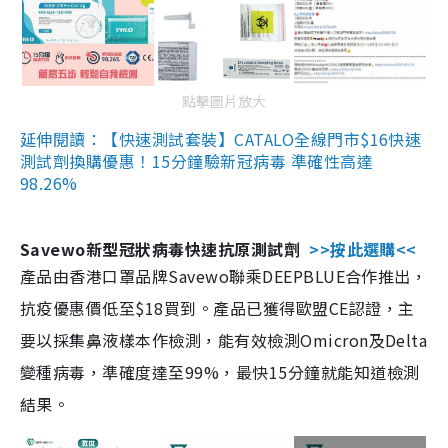
點擊圖片放大
延伸閱讀：【快速測試套裝】CATALO全線門市$16快速
測試劑換購優惠！15分鐘驗新冠病毒 準確性高達
98.26%
Savewo新型冠狀病毒快速抗原測試劑
>>按此選購<<
產品由香港口罩品牌Savewo聯乘DEEPBLUE合作推出，
抗疫優惠價低至$18買到。產品已獲得歐盟CE認證，主
要以採集鼻液樣本作檢測，能有效檢測Omicron及Delta
變種病毒，準確度達至99%，最快15分鐘就能知道檢測
結果。