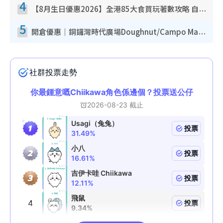
4
【8月生日優惠2026】全港85大食買玩著數攻略 自助餐/火鍋放題同行免費＋誠品/DONKI送現金券
5
開倉優惠｜銅鑼灣時代廣場Doughnut/Campo Marzio開倉低至1折！背囊、書包、手袋劈價$200起