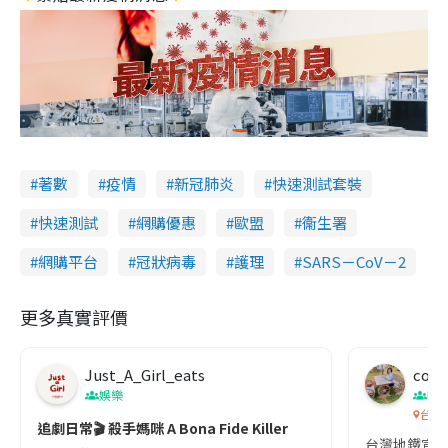
著數
疫情
新冠肺炎
快速測試套裝
快速測試
網購優惠
歐盟
衞生署
網購平台
冠狀病毒
護理
SARS－CoV－2
更多真實評價
Just_A_Girl_eats
co c
娛樂
吹
台灣
追劇日常🎬 殺手媽咪 A Bona Fide Killer
台灣地鐵宣