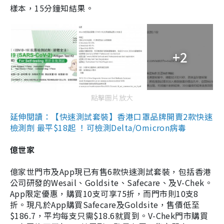
樣本，15分鐘知結果。
+2
點擊圖片放大
延伸閱讀：【快速測試套裝】香港口罩品牌開賣2款快速
檢測劑 最平$18起 ！可檢測Delta/Omicron病毒
億世家
億家世門市及App現已有售6款快速測試套裝，包括香港
公司研發的Wesail、Goldsite、Safecare、及V-Chek。
App限定優惠，購買10支可享75折，而門市則10支8
折。現凡於App購買Safecare及Goldsite，售價低至
$186.7，平均每支只需$18.6就買到。V-Chek門市購買