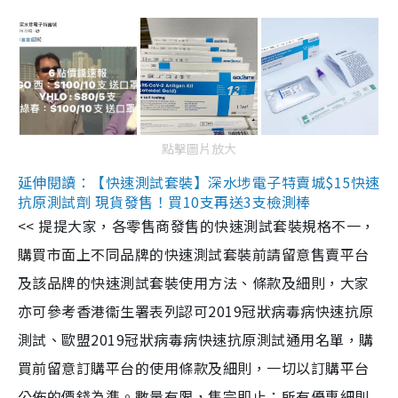
點擊圖片放大
延伸閱讀：【快速測試套裝】深水埗電子特賣城$15快速
抗原測試劑 現貨發售！買10支再送3支檢測棒
<< 提提大家，各零售商發售的快速測試套裝規格不一，
購買市面上不同品牌的快速測試套裝前請留意售賣平台
及該品牌的快速測試套裝使用方法、條款及細則，大家
亦可參考香港衞生署表列認可2019冠狀病毒病快速抗原
測試、歐盟2019冠狀病毒病快速抗原測試通用名單，購
買前留意訂購平台的使用條款及細則，一切以訂購平台
公佈的價錢為準。數量有限，售完即止；所有優惠細則