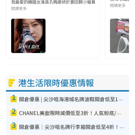
我最愛的韓國女演員孔曉振終於要回歸小螢幕啦!這次的劇本改編自同名
閱讀更多
閱讀更多
港生活限時優惠情報
1
開倉優惠 | 尖沙咀海港城名牌波鞋開倉低至1折！On鞋$899起／Joy&Peace鞋履$98起
2
CHANEL美妝限時減價低至3折！人氣粉底/唇膏/精華液低至$275！COCO香水都有平
3
開倉優惠｜尖沙咀名牌行李箱開倉低至4折！一連5日 American Tourister/ace./Hallmark $200起！