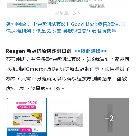
點擊圖片放大
延伸閱讀：【快速測試套裝】Good Mask發售3款抗原
快速檢測劑！低至$15/支 獲歐盟認證+無限購數量
Reagen 新冠抗原快速測試劑
>>按此選購<<
莎莎網店亦有售多款快速測試套裝，$19就買到。產品可
以檢測到Omicron及Delta等新型冠狀病毒，使用鼻拭子
樣本，只需15分鐘就可以取得快速抗原測試結果。靈敏
度95.2%，特異度98.1%。
+2