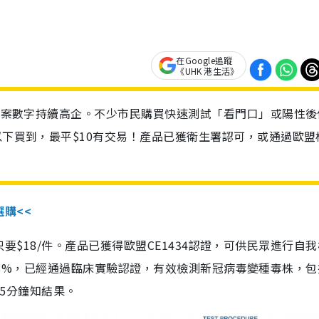
在Google追蹤
《UHK 港生活》
診個案數字持續高企。不少市民購買快速測試「看門口」或陽性後
以下買到，最平$10有交易！產品已獲衛生署認可，或通過歐盟
選購<<
惠價只要$18/件。產品已獲得歐盟CE1434認證，可供民眾進行自
性99.8%，已經通過臨床實驗認證，有效檢測新冠病毒變種毒株，
，15分鐘知結果。