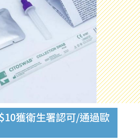
$10獲衛生署認可/通過歐