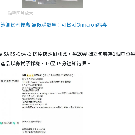
點擊圖片放大
測試劑優惠 無限購數量！可檢測Omicron病毒
are SARS-Cov-2 抗原快速檢測盒，每20劑獨立包裝為1個單位
5。產品以鼻拭子採樣，10至15分鐘知結果。