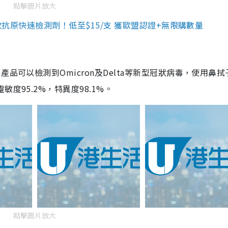
點擊圖片放大
3款抗原快速檢測劑！低至$15/支 獲歐盟認證+無限購數量
品可以檢測到Omicron及Delta等新型冠狀病毒，使用鼻拭
度95.2%，特異度98.1%。
點擊圖片放大