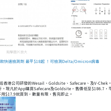
點擊圖片放大
檢測劑 最平$18起 ！可檢測Delta/Omicron病毒
研發的Wesail、Goldsite、Safecare、及V-Chek。
凡於App購買Safecare及Goldsite，售價低至$186.7
均不用$17.9就買到，數量有限，售完即止。