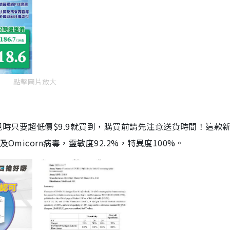
點擊圖片放大
劑，現時只要超低價$9.9就買到，購買前請先注意送貨時間！這款
Omicorn病毒，靈敏度92.2%，特異度100%。