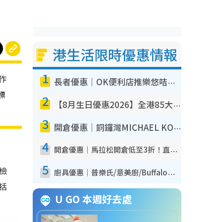
港生活限時優惠情報
1
作
長者優惠｜OK便利店推樂悠咭優惠！買麵包/牛奶/保健品拍卡即減
標
2
【8月生日優惠2026】全港85大食買玩著數攻略 自助餐/火鍋放題同行免費＋誠品/DONKI送現金券
3
開倉優惠｜銅鑼灣MICHAEL KORS開倉低至17折！直擊$500起買手袋/銀包/鞋款 必買經典Jet Set系列
4
開倉優惠｜馬拉松開倉低至3折！直擊$99起買adidas／New Balance／Puma鞋款 STANLEY保溫杯劈價至$119起
5
我檢
廚具優惠｜普樂氏/意美廚/Buffalo廚具低至3折！$89起買煎鍋／炒鑊／個人鍋 同場小家電激減至$99起
包括
U GO 本週好去處