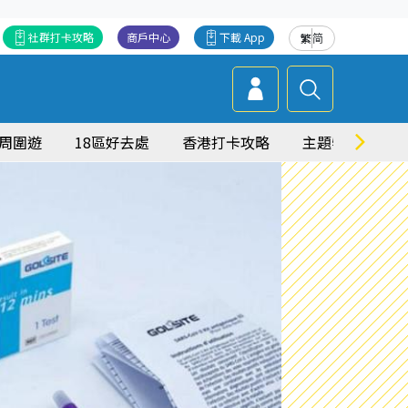
社群打卡攻略
商戶中心
下載 App
繁
简
周圍遊
18區好去處
香港打卡攻略
主題特集