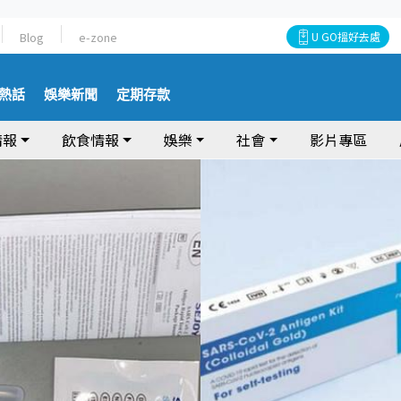
Blog
e-zone
U GO搵好去處
熱話
娛樂新聞
定期存款
情報
飲食情報
娛樂
社會
影片專區