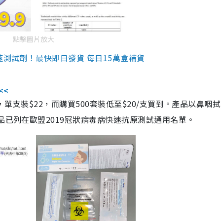
點擊圖片放大
速測試劑！最快即日發貨 每日15萬盒補貨
<<
，單支裝$22，而購買500套裝低至$20/支買到。產品以鼻咽
品已列在歐盟2019冠狀病毒病快速抗原測試通用名單。