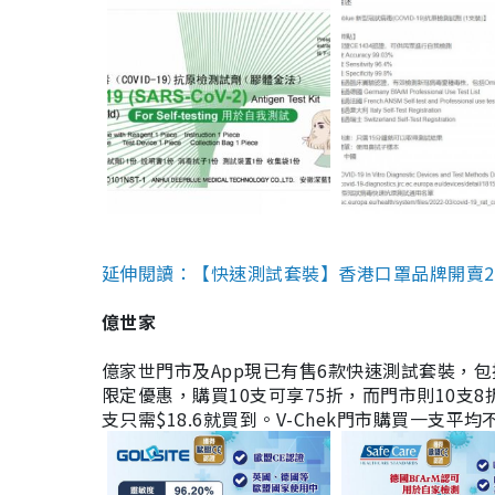
延伸閱讀：【快速測試套裝】香港口罩品牌開賣2款快速
億世家
億家世門市及App現已有售6款快速測試套裝，包括香港公司
限定優惠，購買10支可享75折，而門市則10支8折。現
支只需$18.6就買到。V-Chek門市購買一支平