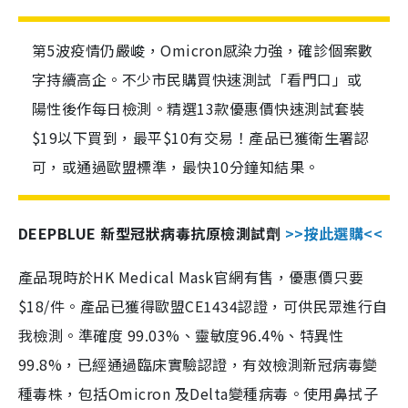
第5波疫情仍嚴峻，Omicron感染力強，確診個案數
字持續高企。不少市民購買快速測試「看門口」或
陽性後作每日檢測。精選13款優惠價快速測試套裝
$19以下買到，最平$10有交易！產品已獲衛生署認
可，或通過歐盟標準，最快10分鐘知結果。
DEEPBLUE 新型冠狀病毒抗原檢測試劑
>>按此選購<<
產品現時於HK Medical Mask官網有售，優惠價只要
$18/件。產品已獲得歐盟CE1434認證，可供民眾進行自
我檢測。準確度 99.03%、靈敏度96.4%、特異性
99.8%，已經通過臨床實驗認證，有效檢測新冠病毒變
種毒株，包括Omicron 及Delta變種病毒。使用鼻拭子