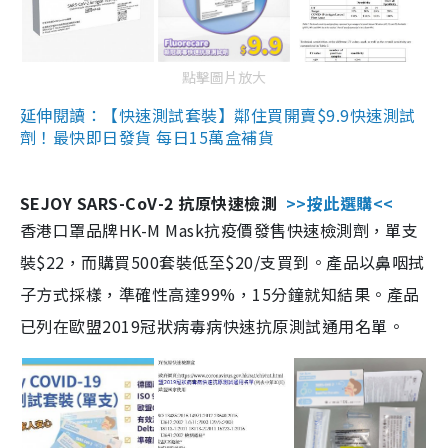
點擊圖片放大
延伸閱讀：【快速測試套裝】鄰住買開賣$9.9快速測試
劑！最快即日發貨 每日15萬盒補貨
SEJOY SARS-CoV-2 抗原快速檢測
>>按此選購<<
香港口罩品牌HK-M Mask抗疫價發售快速檢測劑，單支
裝$22，而購買500套裝低至$20/支買到。產品以鼻咽拭
子方式採樣，準確性高達99%，15分鐘就知結果。產品
已列在歐盟2019冠狀病毒病快速抗原測試通用名單。