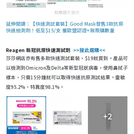
點擊圖片放大
延伸閱讀：【快速測試套裝】Good Mask發售3款抗原
快速檢測劑！低至$15/支 獲歐盟認證+無限購數量
Reagen 新冠抗原快速測試劑
>>按此選購<<
莎莎網店亦有售多款快速測試套裝，$19就買到。產品可
以檢測到Omicron及Delta等新型冠狀病毒，使用鼻拭子
樣本，只需15分鐘就可以取得快速抗原測試結果。靈敏
度95.2%，特異度98.1%。
+2