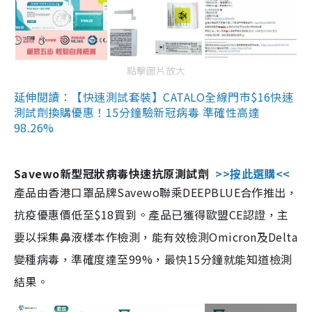
點擊圖片放大
延伸閱讀：【快速測試套裝】CATALO全線門市$16快速
測試劑換購優惠！15分鐘驗新冠病毒 準確性高達
98.26%
Savewo新型冠狀病毒快速抗原測試劑
>>按此選購<<
產品由香港口罩品牌Savewo聯乘DEEPBLUE合作推出，
抗疫優惠價低至$18買到。產品已獲得歐盟CE認證，主
要以採集鼻液樣本作檢測，能有效檢測Omicron及Delta
變種病毒，準確度達至99%，最快15分鐘就能知道檢測
結果。