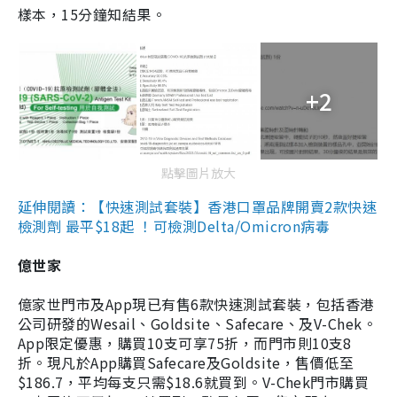
樣本，15分鐘知結果。
+2
點擊圖片放大
延伸閱讀：【快速測試套裝】香港口罩品牌開賣2款快速
檢測劑 最平$18起 ！可檢測Delta/Omicron病毒
億世家
億家世門市及App現已有售6款快速測試套裝，包括香港
公司研發的Wesail、Goldsite、Safecare、及V-Chek。
App限定優惠，購買10支可享75折，而門市則10支8
折。現凡於App購買Safecare及Goldsite，售價低至
$186.7，平均每支只需$18.6就買到。V-Chek門市購買