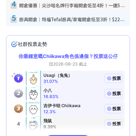
4
開倉優惠｜尖沙咀名牌行李箱開倉低至4折！一連5日 American Tourister/ace./Hallmark $200起！
5
廚具開倉｜特福Tefal廚具/家電開倉低至3折！$220起買平底鍋/炒鑊/湯煲！電飯煲/吸塵機/燙斗$418起