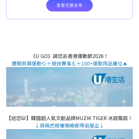
《U GO》請您去香港運動節2026！
體驗新興運動💦＋競技賽事💪＋100+運動用品攤位🔥
【送您🐯】韓國超人氣文創品牌MUZIK TIGER 冰感風扇！
↓將萌虎嘅慵懶療癒帶返屋企↓