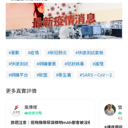
著數
疫情
新冠肺炎
快速測試套裝
快速測試
網購優惠
冠狀病毒
護理
網購平台
歐盟
衞生署
SARS－CoV－2
更多真實評價
風傳媒
營養教
旅遊攻略
生
香港
旅遊注意｜搭飛機帶尿袋標明mAh都會被沒收😱出發前切記檢查「1
#連皮帶籽都