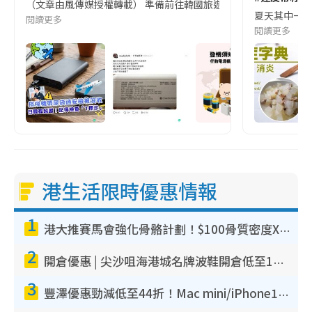
（文章由風傳媒授權轉載） 準備前往韓國旅遊的民眾，近期要特別留
夏天其中一種時
閱讀更多
閱讀更多
港生活限時優惠情報
1
港大推賽馬會強化骨骼計劃！$100骨質密度X光檢查 完成免費運動訓練送超市禮券！附參加資格
2
開倉優惠 | 尖沙咀海港城名牌波鞋開倉低至1折！On鞋$899起／Joy&Peace鞋履$98起
3
豐澤優惠勁減低至44折！Mac mini/iPhone17Pro大減價！廚房家電$220起