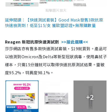
點擊圖片放大
延伸閱讀：【快速測試套裝】Good Mask發售3款抗原
快速檢測劑！低至$15/支 獲歐盟認證+無限購數量
Reagen 新冠抗原快速測試劑
>>按此選購<<
莎莎網店亦有售多款快速測試套裝，$19就買到。產品可
以檢測到Omicron及Delta等新型冠狀病毒，使用鼻拭子
樣本，只需15分鐘就可以取得快速抗原測試結果。靈敏
度95.2%，特異度98.1%。
+2