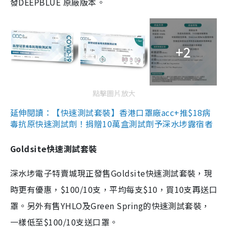
發DEEPBLUE 原廠版本。
+2
點擊圖片放大
延伸閱讀：【快速測試套裝】香港口罩廠acc+推$18病
毒抗原快速測試劑！捐贈10萬盒測試劑予深水埗露宿者
Goldsite快速測試套裝
深水埗電子特賣城現正發售Goldsite快速測試套裝，現
時更有優惠，$100/10支，平均每支$10，買10支再送口
罩。另外有售YHLO及Green Spring的快速測試套裝，
一樣低至$100/10支送口罩。