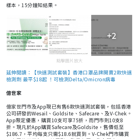
樣本，15分鐘知結果。
+2
點擊圖片放大
延伸閱讀：【快速測試套裝】香港口罩品牌開賣2款快速
檢測劑 最平$18起 ！可檢測Delta/Omicron病毒
億世家
億家世門市及App現已有售6款快速測試套裝，包括香港
公司研發的Wesail、Goldsite、Safecare、及V-Chek。
App限定優惠，購買10支可享75折，而門市則10支8
折。現凡於App購買Safecare及Goldsite，售價低至
$186.7，平均每支只需$18.6就買到。V-Chek門市購買