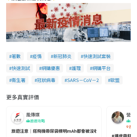
著數
疫情
新冠肺炎
快速測試套裝
快速測試
網購優惠
護理
網購平台
衞生署
冠狀病毒
SARS－CoV－2
歐盟
更多真實評價
風傳媒
營養教
旅遊攻略
生
香港
旅遊注意｜搭飛機帶尿袋標明mAh都會被沒收😱出發前切記檢查「1
#連皮帶籽都