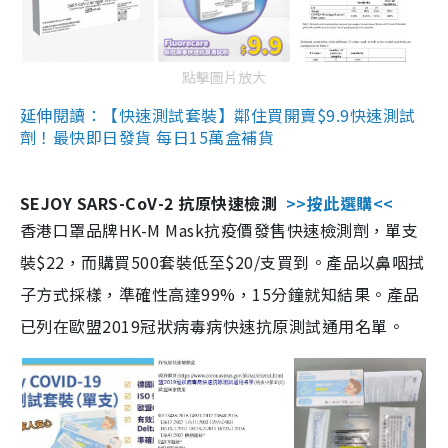
點擊圖片放大
延伸閱讀：【快速測試套裝】鄰住買開賣$9.9快速測試
劑！最快即日發貨 每日15萬盒補貨
SEJOY SARS-CoV-2 抗原快速檢測
>>按此選購<<
香港口罩品牌HK-M Mask抗疫價發售快速檢測劑，單支
裝$22，而購買500套裝低至$20/支買到。產品以鼻咽拭
子方式採樣，準確性高達99%，15分鐘就知結果。產品
已列在歐盟2019冠狀病毒病快速抗原測試通用名單。