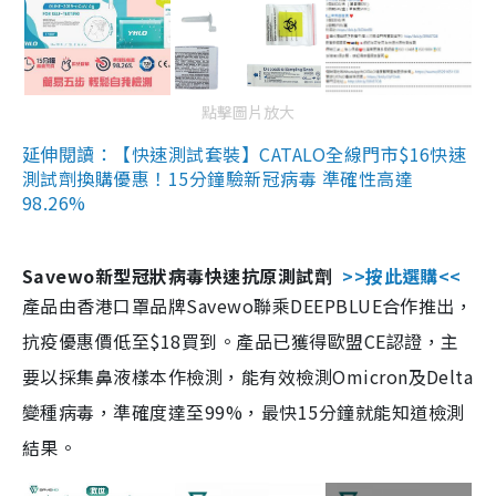
點擊圖片放大
延伸閱讀：【快速測試套裝】CATALO全線門市$16快速
測試劑換購優惠！15分鐘驗新冠病毒 準確性高達
98.26%
Savewo新型冠狀病毒快速抗原測試劑
>>按此選購<<
產品由香港口罩品牌Savewo聯乘DEEPBLUE合作推出，
抗疫優惠價低至$18買到。產品已獲得歐盟CE認證，主
要以採集鼻液樣本作檢測，能有效檢測Omicron及Delta
變種病毒，準確度達至99%，最快15分鐘就能知道檢測
結果。