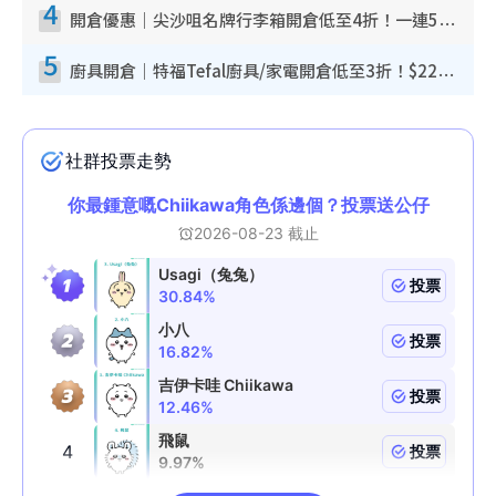
4
開倉優惠｜尖沙咀名牌行李箱開倉低至4折！一連5日 American Tourister/ace./Hallmark $200起！
5
廚具開倉｜特福Tefal廚具/家電開倉低至3折！$220起買平底鍋/炒鑊/湯煲！電飯煲/吸塵機/燙斗$418起