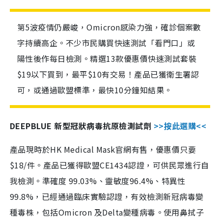
第5波疫情仍嚴峻，Omicron感染力強，確診個案數
字持續高企。不少市民購買快速測試「看門口」或
陽性後作每日檢測。精選13款優惠價快速測試套裝
$19以下買到，最平$10有交易！產品已獲衛生署認
可，或通過歐盟標準，最快10分鐘知結果。
DEEPBLUE 新型冠狀病毒抗原檢測試劑
>>按此選購<<
產品現時於HK Medical Mask官網有售，優惠價只要
$18/件。產品已獲得歐盟CE1434認證，可供民眾進行自
我檢測。準確度 99.03%、靈敏度96.4%、特異性
99.8%，已經通過臨床實驗認證，有效檢測新冠病毒變
種毒株，包括Omicron 及Delta變種病毒。使用鼻拭子