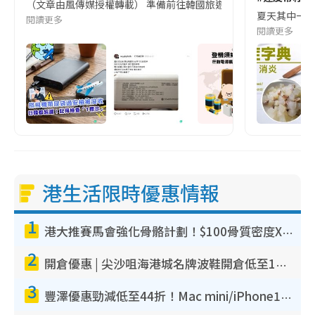
（文章由風傳媒授權轉載） 準備前往韓國旅遊的民眾，近期要特別留
夏天其中一種時
閱讀更多
閱讀更多
港生活限時優惠情報
1
港大推賽馬會強化骨骼計劃！$100骨質密度X光檢查 完成免費運動訓練送超市禮券！附參加資格
2
開倉優惠 | 尖沙咀海港城名牌波鞋開倉低至1折！On鞋$899起／Joy&Peace鞋履$98起
3
豐澤優惠勁減低至44折！Mac mini/iPhone17Pro大減價！廚房家電$220起