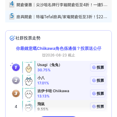
4
開倉優惠｜尖沙咀名牌行李箱開倉低至4折！一連5日 American Tourister/ace./Hallmark $200起！
5
廚具開倉｜特福Tefal廚具/家電開倉低至3折！$220起買平底鍋/炒鑊/湯煲！電飯煲/吸塵機/燙斗$418起