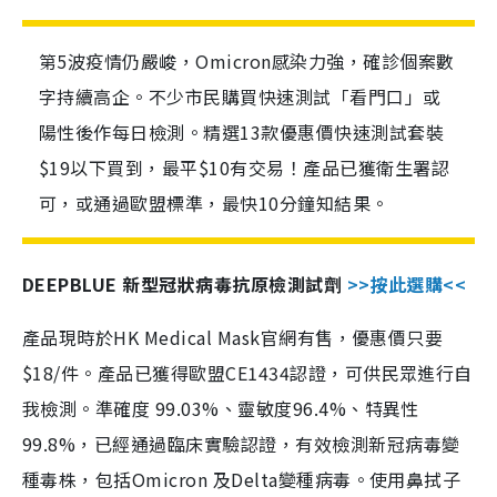
第5波疫情仍嚴峻，Omicron感染力強，確診個案數
字持續高企。不少市民購買快速測試「看門口」或
陽性後作每日檢測。精選13款優惠價快速測試套裝
$19以下買到，最平$10有交易！產品已獲衛生署認
可，或通過歐盟標準，最快10分鐘知結果。
DEEPBLUE 新型冠狀病毒抗原檢測試劑
>>按此選購<<
產品現時於HK Medical Mask官網有售，優惠價只要
$18/件。產品已獲得歐盟CE1434認證，可供民眾進行自
我檢測。準確度 99.03%、靈敏度96.4%、特異性
99.8%，已經通過臨床實驗認證，有效檢測新冠病毒變
種毒株，包括Omicron 及Delta變種病毒。使用鼻拭子