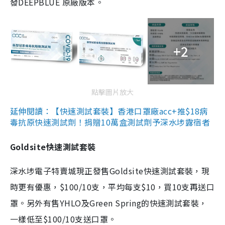
發DEEPBLUE 原廠版本。
+2
點擊圖片放大
延伸閱讀：【快速測試套裝】香港口罩廠acc+推$18病
毒抗原快速測試劑！捐贈10萬盒測試劑予深水埗露宿者
Goldsite快速測試套裝
深水埗電子特賣城現正發售Goldsite快速測試套裝，現
時更有優惠，$100/10支，平均每支$10，買10支再送口
罩。另外有售YHLO及Green Spring的快速測試套裝，
一樣低至$100/10支送口罩。