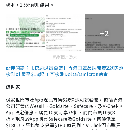
樣本，15分鐘知結果。
+2
點擊圖片放大
延伸閱讀：【快速測試套裝】香港口罩品牌開賣2款快速
檢測劑 最平$18起 ！可檢測Delta/Omicron病毒
億世家
億家世門市及App現已有售6款快速測試套裝，包括香港
公司研發的Wesail、Goldsite、Safecare、及V-Chek。
App限定優惠，購買10支可享75折，而門市則10支8
折。現凡於App購買Safecare及Goldsite，售價低至
$186.7，平均每支只需$18.6就買到。V-Chek門市購買