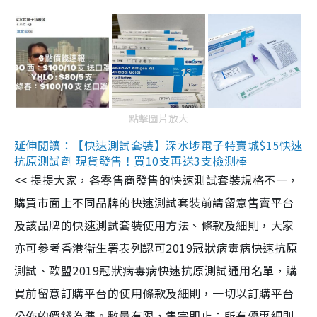
點擊圖片放大
延伸閱讀：【快速測試套裝】深水埗電子特賣城$15快速
抗原測試劑 現貨發售！買10支再送3支檢測棒
<< 提提大家，各零售商發售的快速測試套裝規格不一，
購買市面上不同品牌的快速測試套裝前請留意售賣平台
及該品牌的快速測試套裝使用方法、條款及細則，大家
亦可參考香港衞生署表列認可2019冠狀病毒病快速抗原
測試、歐盟2019冠狀病毒病快速抗原測試通用名單，購
買前留意訂購平台的使用條款及細則，一切以訂購平台
公佈的價錢為準。數量有限，售完即止；所有優惠細則