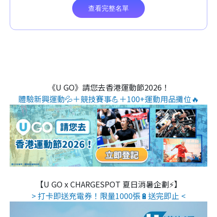
《U GO》請您去香港運動節2026！
體驗新興運動💦＋競技賽事💪＋100+運動用品攤位🔥
【U GO x CHARGESPOT 夏日消暑企劃⚡】
> 打卡即送充電券！限量1000張🔋送完即止 <