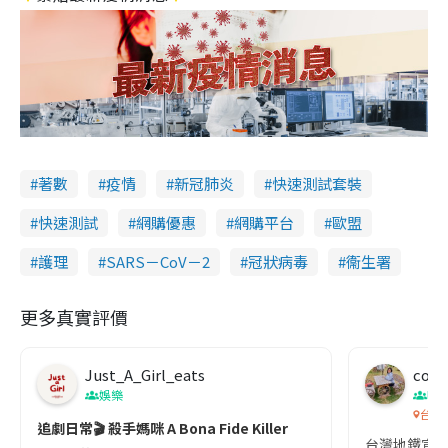
著數
疫情
新冠肺炎
快速測試套裝
快速測試
網購優惠
網購平台
歐盟
護理
SARS－CoV－2
冠狀病毒
衞生署
更多真實評價
Just_A_Girl_eats
co c
娛樂
吹
台灣
追劇日常🎬 殺手媽咪 A Bona Fide Killer
台灣地鐵宣