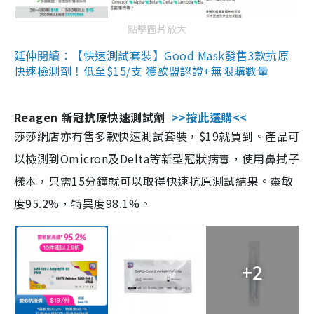
點擊圖片放大
延伸閱讀：【快速測試套裝】Good Mask發售3款抗原
快速檢測劑！低至$15/支 獲歐盟認證+無限購數量
Reagen 新冠抗原快速測試劑
>>按此選購<<
莎莎網店亦有售多款快速測試套裝，$19就買到。產品可
以檢測到Omicron及Delta等新型冠狀病毒，使用鼻拭子
樣本，只需15分鐘就可以取得快速抗原測試結果。靈敏
度95.2%，特異度98.1%。
+2