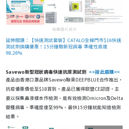
點擊圖片放大
延伸閱讀：【快速測試套裝】CATALO全線門市$16快速
測試劑換購優惠！15分鐘驗新冠病毒 準確性高達
98.26%
Savewo新型冠狀病毒快速抗原測試劑
>>按此選購<<
產品由香港口罩品牌Savewo聯乘DEEPBLUE合作推出，
抗疫優惠價低至$18買到。產品已獲得歐盟CE認證，主
要以採集鼻液樣本作檢測，能有效檢測Omicron及Delta
變種病毒，準確度達至99%，最快15分鐘就能知道檢測
結果。