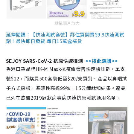
點擊圖片放大
延伸閱讀：【快速測試套裝】鄰住買開賣$9.9快速測試
劑！最快即日發貨 每日15萬盒補貨
SEJOY SARS-CoV-2 抗原快速檢測
>>按此選購<<
香港口罩品牌HK-M Mask抗疫價發售快速檢測劑，單支
裝$22，而購買500套裝低至$20/支買到。產品以鼻咽拭
子方式採樣，準確性高達99%，15分鐘就知結果。產品
已列在歐盟2019冠狀病毒病快速抗原測試通用名單。