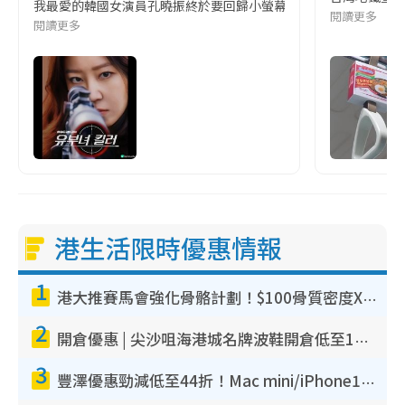
我最愛的韓國女演員孔曉振終於要回歸小螢幕啦!這次的劇本改編自同名
閱讀更多
閱讀更多
港生活限時優惠情報
1
港大推賽馬會強化骨骼計劃！$100骨質密度X光檢查 完成免費運動訓練送超市禮券！附參加資格
2
開倉優惠 | 尖沙咀海港城名牌波鞋開倉低至1折！On鞋$899起／Joy&Peace鞋履$98起
3
豐澤優惠勁減低至44折！Mac mini/iPhone17Pro大減價！廚房家電$220起