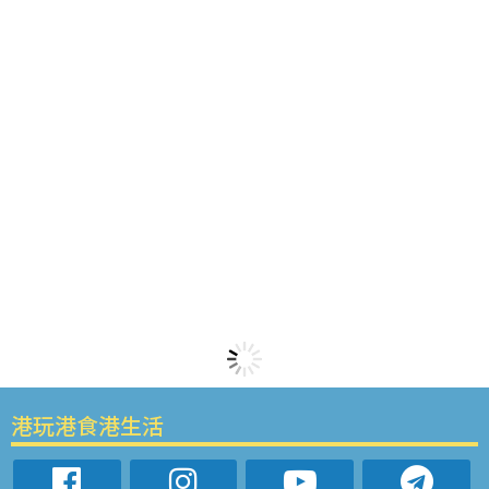
港玩港食港生活