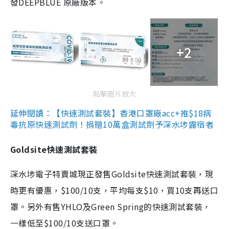
發DEEPBLUE 原廠版本。
+2
點擊圖片放大
延伸閱讀：【快速測試套裝】香港口罩廠acc+推$18病
毒抗原快速測試劑！捐贈10萬盒測試劑予深水埗露宿者
Goldsite快速測試套裝
深水埗電子特賣城現正發售Goldsite快速測試套裝，現
時更有優惠，$100/10支，平均每支$10，買10支再送口
罩。另外有售YHLO及Green Spring的快速測試套裝，
一樣低至$100/10支送口罩。