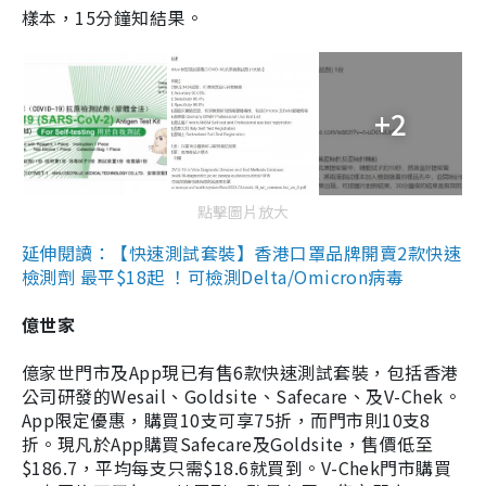
樣本，15分鐘知結果。
+2
點擊圖片放大
延伸閱讀：【快速測試套裝】香港口罩品牌開賣2款快速
檢測劑 最平$18起 ！可檢測Delta/Omicron病毒
億世家
億家世門市及App現已有售6款快速測試套裝，包括香港
公司研發的Wesail、Goldsite、Safecare、及V-Chek。
App限定優惠，購買10支可享75折，而門市則10支8
折。現凡於App購買Safecare及Goldsite，售價低至
$186.7，平均每支只需$18.6就買到。V-Chek門市購買