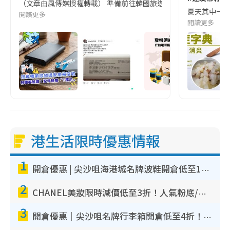
（文章由風傳媒授權轉載） 準備前往韓國旅遊的民眾，近期要特別留
夏天其中一種時
閱讀更多
閱讀更多
港生活限時優惠情報
1
開倉優惠 | 尖沙咀海港城名牌波鞋開倉低至1折！On鞋$899起／Joy&Peace鞋履$98起
2
CHANEL美妝限時減價低至3折！人氣粉底/唇膏/精華液低至$275！COCO香水都有平
3
開倉優惠｜尖沙咀名牌行李箱開倉低至4折！一連5日 American Tourister/ace./Hallmark $200起！