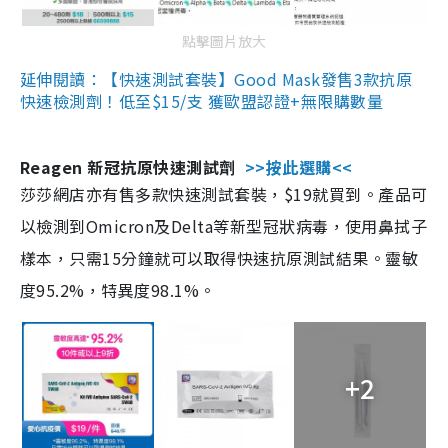
點擊圖片放大
延伸閱讀：【快速測試套裝】Good Mask發售3款抗原
快速檢測劑！低至$15/支 獲歐盟認證+無限購數量
Reagen 新冠抗原快速測試劑
>>按此選購<<
莎莎網店亦有售多款快速測試套裝，$19就買到。產品可
以檢測到Omicron及Delta等新型冠狀病毒，使用鼻拭子
樣本，只需15分鐘就可以取得快速抗原測試結果。靈敏
度95.2%，特異度98.1%。
+2