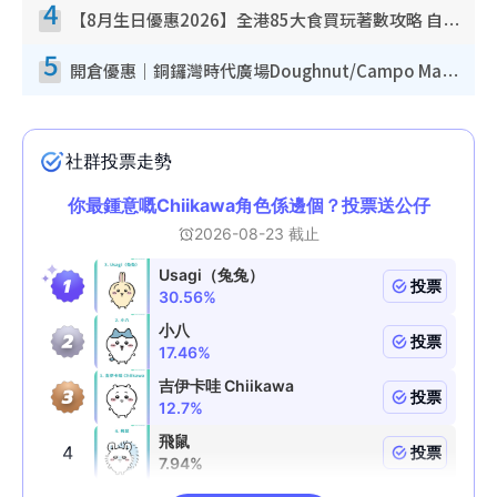
4
【8月生日優惠2026】全港85大食買玩著數攻略 自助餐/火鍋放題同行免費＋誠品/DONKI送現金券
5
開倉優惠｜銅鑼灣時代廣場Doughnut/Campo Marzio開倉低至1折！背囊、書包、手袋劈價$200起