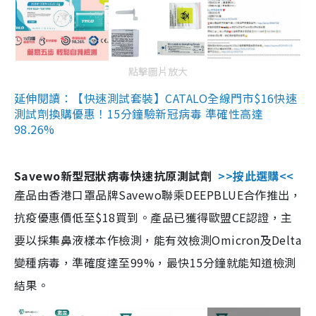
點擊圖片放大
延伸閱讀：【快速測試套裝】CATALO全線門市$16快速
測試劑換購優惠！15分鐘驗新冠病毒 準確性高達
98.26%
Savewo新型冠狀病毒快速抗原測試劑
>>按此選購<<
產品由香港口罩品牌Savewo聯乘DEEPBLUE合作推出，
抗疫優惠價低至$18買到。產品已獲得歐盟CE認證，主
要以採集鼻液樣本作檢測，能有效檢測Omicron及Delta
變種病毒，準確度達至99%，最快15分鐘就能知道檢測
結果。