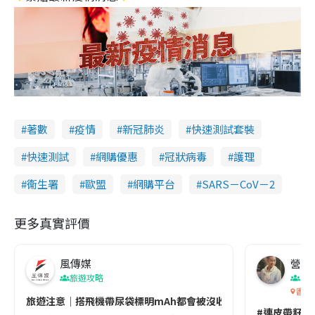
著數
疫情
新冠肺炎
快速測試套裝
快速測試
網購優惠
冠狀病毒
護理
衞生署
歐盟
網購平台
SARS－CoV－2
更多真實評價
風傳媒
營養教
旅遊攻略
生
香港
旅遊注意｜搭飛機帶尿袋標明mAh都會被沒收😱出發前切記檢查「1
#連皮帶籽都