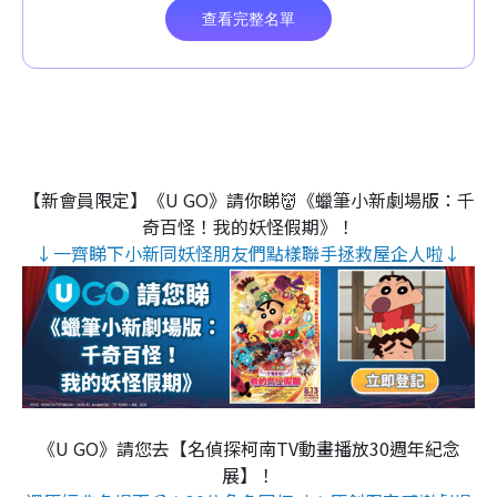
【新會員限定】《U GO》請你睇👹《蠟筆小新劇場版：千
奇百怪！我的妖怪假期》！
↓一齊睇下小新同妖怪朋友們點樣聯手拯救屋企人啦↓
《U GO》請您去【名偵探柯南TV動畫播放30週年紀念
展】！