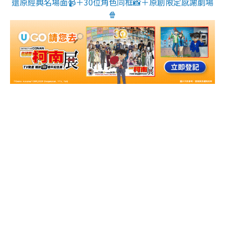
還原經典名場面📹＋30位角色同框📸＋原創限定感謝劇場
🍿