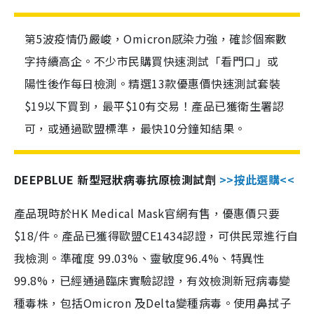
第5波疫情仍嚴峻，Omicron感染力強，確診個案數
字持續高企。不少市民購買快速測試「看門口」或
陽性後作每日檢測。精選13款優惠價快速測試套裝
$19以下買到，最平$10有交易！產品已獲衛生署認
可，或通過歐盟標準，最快10分鐘知結果。
DEEPBLUE 新型冠狀病毒抗原檢測試劑
>>按此選購<<
產品現時於HK Medical Mask官網有售，優惠價只要
$18/件。產品已獲得歐盟CE1434認證，可供民眾進行自
我檢測。準確度 99.03%、靈敏度96.4%、特異性
99.8%，已經通過臨床實驗認證，有效檢測新冠病毒變
種毒株，包括Omicron 及Delta變種病毒。使用鼻拭子