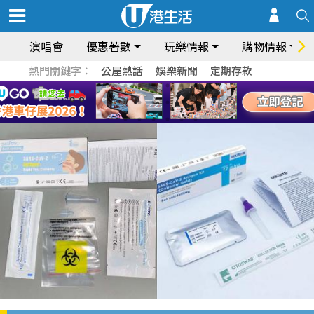
演唱會
優惠著數
玩樂情報
購物情報
熱門關鍵字：
公屋熱話
娛樂新聞
定期存款