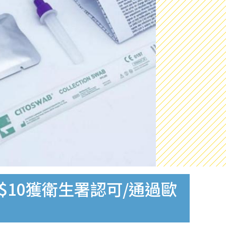
$10獲衛生署認可/通過歐