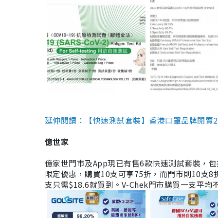
延伸閱讀：【快速測試套裝】香港口罩品牌開賣2款快速
億世家
億家世門市及App現已有售6款快速測試套裝，包括香港公司
限定優惠，購買10支可享75折，而門市則10支8折。現
支只需$18.6就買到。V-Chek門市購買一支平