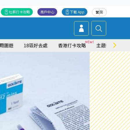
社群打卡攻略
商戶中心
下載 App
繁
简
周圍遊
18區好去處
香港打卡攻略
主題特集