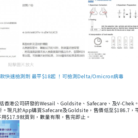
點擊圖片放大
檢測劑 最平$18起 ！可檢測Delta/Omicron病毒
研發的Wesail、Goldsite、Safecare、及V-Chek。
凡於App購買Safecare及Goldsite，售價低至$186.7
均不用$17.9就買到，數量有限，售完即止。