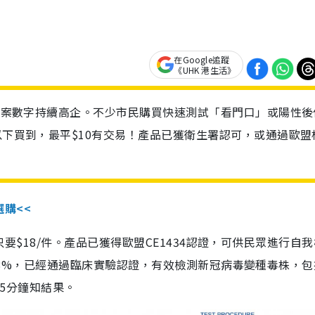
在Google追蹤
《UHK 港生活》
診個案數字持續高企。不少市民購買快速測試「看門口」或陽性後
以下買到，最平$10有交易！產品已獲衛生署認可，或通過歐盟
選購<<
惠價只要$18/件。產品已獲得歐盟CE1434認證，可供民眾進行自
性99.8%，已經通過臨床實驗認證，有效檢測新冠病毒變種毒株，
，15分鐘知結果。