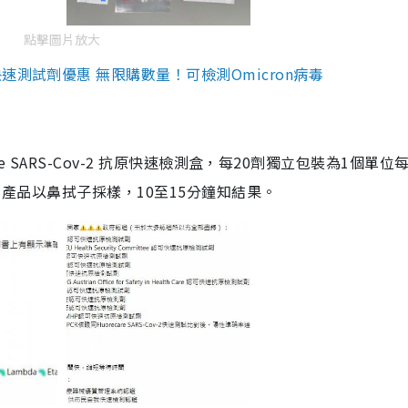
點擊圖片放大
測試劑優惠 無限購數量！可檢測Omicron病毒
are SARS-Cov-2 抗原快速檢測盒，每20劑獨立包裝為1個單位
5。產品以鼻拭子採樣，10至15分鐘知結果。