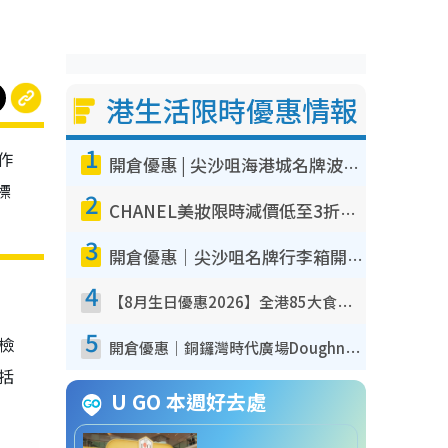
港生活限時優惠情報
1
作
開倉優惠 | 尖沙咀海港城名牌波鞋開倉低至1折！On鞋$899起／Joy&Peace鞋履$98起
標
2
CHANEL美妝限時減價低至3折！人氣粉底/唇膏/精華液低至$275！COCO香水都有平
3
開倉優惠｜尖沙咀名牌行李箱開倉低至4折！一連5日 American Tourister/ace./Hallmark $200起！
4
【8月生日優惠2026】全港85大食買玩著數攻略 自助餐/火鍋放題同行免費＋誠品/DONKI送現金券
5
我檢
開倉優惠｜銅鑼灣時代廣場Doughnut/Campo Marzio開倉低至1折！背囊、書包、手袋劈價$200起
包括
U GO 本週好去處