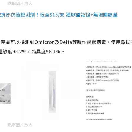
點擊圖片放大
3款抗原快速檢測劑！低至$15/支 獲歐盟認證+無限購數量
品可以檢測到Omicron及Delta等新型冠狀病毒，使用鼻拭
度95.2%，特異度98.1%。
點擊圖片放大