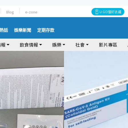
Blog
e-zone
U GO搵好去處
熱話
娛樂新聞
定期存款
情報
飲食情報
娛樂
社會
影片專區