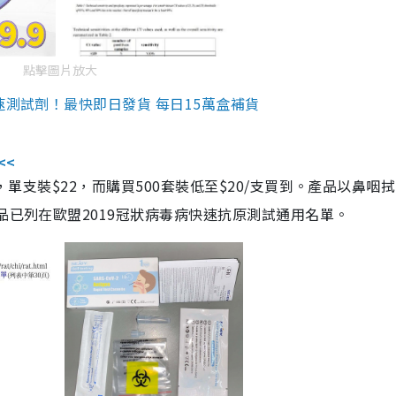
點擊圖片放大
速測試劑！最快即日發貨 每日15萬盒補貨
<<
，單支裝$22，而購買500套裝低至$20/支買到。產品以鼻咽
品已列在歐盟2019冠狀病毒病快速抗原測試通用名單。