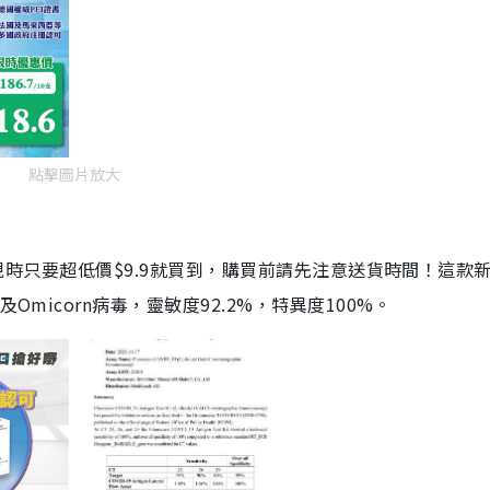
點擊圖片放大
劑，現時只要超低價$9.9就買到，購買前請先注意送貨時間！這款
Omicorn病毒，靈敏度92.2%，特異度100%。