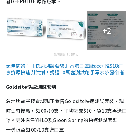
發DEEPBLUE 原廠版本。
+2
點擊圖片放大
延伸閱讀：【快速測試套裝】香港口罩廠acc+推$18病
毒抗原快速測試劑！捐贈10萬盒測試劑予深水埗露宿者
Goldsite快速測試套裝
深水埗電子特賣城現正發售Goldsite快速測試套裝，現
時更有優惠，$100/10支，平均每支$10，買10支再送口
罩。另外有售YHLO及Green Spring的快速測試套裝，
一樣低至$100/10支送口罩。