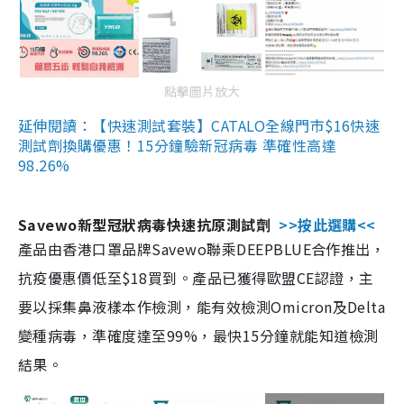
點擊圖片放大
延伸閱讀：【快速測試套裝】CATALO全線門市$16快速
測試劑換購優惠！15分鐘驗新冠病毒 準確性高達
98.26%
Savewo新型冠狀病毒快速抗原測試劑
>>按此選購<<
產品由香港口罩品牌Savewo聯乘DEEPBLUE合作推出，
抗疫優惠價低至$18買到。產品已獲得歐盟CE認證，主
要以採集鼻液樣本作檢測，能有效檢測Omicron及Delta
變種病毒，準確度達至99%，最快15分鐘就能知道檢測
結果。