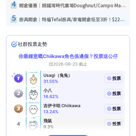
4
開倉優惠｜銅鑼灣時代廣場Doughnut/Campo Marzio開倉低至1折！背囊、書包、手袋劈價$200起
5
廚具開倉｜特福Tefal廚具/家電開倉低至3折！$220起買平底鍋/炒鑊/湯煲！電飯煲/吸塵機/燙斗$418起