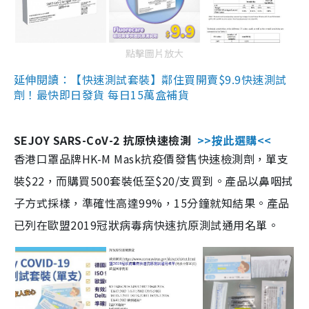
點擊圖片放大
延伸閱讀：【快速測試套裝】鄰住買開賣$9.9快速測試
劑！最快即日發貨 每日15萬盒補貨
SEJOY SARS-CoV-2 抗原快速檢測
>>按此選購<<
香港口罩品牌HK-M Mask抗疫價發售快速檢測劑，單支
裝$22，而購買500套裝低至$20/支買到。產品以鼻咽拭
子方式採樣，準確性高達99%，15分鐘就知結果。產品
已列在歐盟2019冠狀病毒病快速抗原測試通用名單。