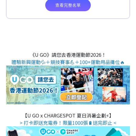
《U GO》請您去香港運動節2026！
體驗新興運動💦＋競技賽事💪＋100+運動用品攤位🔥
【U GO x CHARGESPOT 夏日消暑企劃⚡】
> 打卡即送充電券！限量1000張🔋送完即止 <