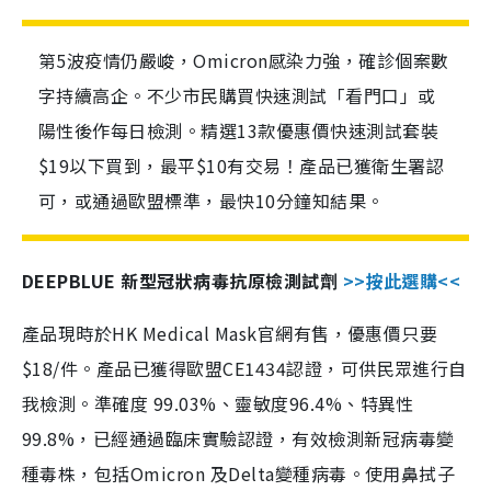
第5波疫情仍嚴峻，Omicron感染力強，確診個案數
字持續高企。不少市民購買快速測試「看門口」或
陽性後作每日檢測。精選13款優惠價快速測試套裝
$19以下買到，最平$10有交易！產品已獲衛生署認
可，或通過歐盟標準，最快10分鐘知結果。
DEEPBLUE 新型冠狀病毒抗原檢測試劑
>>按此選購<<
產品現時於HK Medical Mask官網有售，優惠價只要
$18/件。產品已獲得歐盟CE1434認證，可供民眾進行自
我檢測。準確度 99.03%、靈敏度96.4%、特異性
99.8%，已經通過臨床實驗認證，有效檢測新冠病毒變
種毒株，包括Omicron 及Delta變種病毒。使用鼻拭子