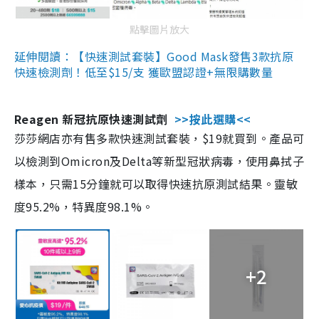
點擊圖片放大
延伸閱讀：【快速測試套裝】Good Mask發售3款抗原
快速檢測劑！低至$15/支 獲歐盟認證+無限購數量
Reagen 新冠抗原快速測試劑
>>按此選購<<
莎莎網店亦有售多款快速測試套裝，$19就買到。產品可
以檢測到Omicron及Delta等新型冠狀病毒，使用鼻拭子
樣本，只需15分鐘就可以取得快速抗原測試結果。靈敏
度95.2%，特異度98.1%。
+2