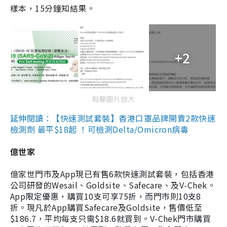
樣本，15分鐘知結果。
+2
點擊圖片放大
延伸閱讀：【快速測試套裝】香港口罩品牌開賣2款快速
檢測劑 最平$18起 ！可檢測Delta/Omicron病毒
億世家
億家世門市及App現已有售6款快速測試套裝，包括香港
公司研發的Wesail、Goldsite、Safecare、及V-Chek。
App限定優惠，購買10支可享75折，而門市則10支8
折。現凡於App購買Safecare及Goldsite，售價低至
$186.7，平均每支只需$18.6就買到。V-Chek門市購買