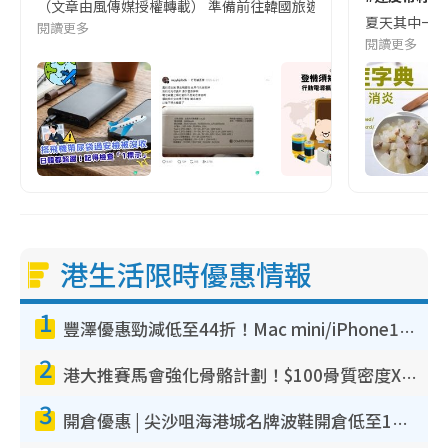
（文章由風傳媒授權轉載） 準備前往韓國旅遊的民眾，近期要特別留
夏天其中一種時
閱讀更多
閱讀更多
港生活限時優惠情報
1
豐澤優惠勁減低至44折！Mac mini/iPhone17Pro大減價！廚房家電$220起
2
港大推賽馬會強化骨骼計劃！$100骨質密度X光檢查 完成免費運動訓練送超市禮券！附參加資格
3
開倉優惠 | 尖沙咀海港城名牌波鞋開倉低至1折！On鞋$899起／Joy&Peace鞋履$98起