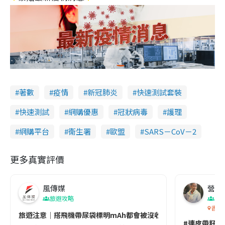
著數
疫情
新冠肺炎
快速測試套裝
快速測試
網購優惠
冠狀病毒
護理
網購平台
衞生署
歐盟
SARS－CoV－2
更多真實評價
風傳媒
營養教
旅遊攻略
生
香港
旅遊注意｜搭飛機帶尿袋標明mAh都會被沒收😱出發前切記檢查「1
#連皮帶籽都