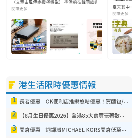
（文章由風傳媒授權轉載） 準備前往韓國旅遊的民眾，近期要特別留
夏天其中一種時
閱讀更多
閱讀更多
港生活限時優惠情報
1
長者優惠｜OK便利店推樂悠咭優惠！買麵包/牛奶/保健品拍卡即減
2
【8月生日優惠2026】全港85大食買玩著數攻略 自助餐/火鍋放題同行免費＋誠品/DONKI送現金券
3
開倉優惠｜銅鑼灣MICHAEL KORS開倉低至17折！直擊$500起買手袋/銀包/鞋款 必買經典Jet Set系列