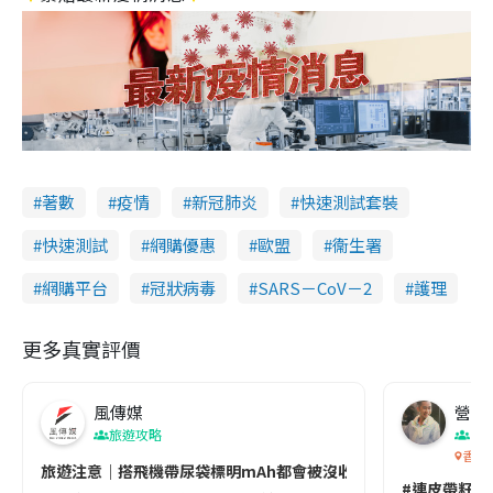
著數
疫情
新冠肺炎
快速測試套裝
快速測試
網購優惠
歐盟
衞生署
網購平台
冠狀病毒
SARS－CoV－2
護理
更多真實評價
風傳媒
營養教
旅遊攻略
生
香港
旅遊注意｜搭飛機帶尿袋標明mAh都會被沒收😱出發前切記檢查「1
#連皮帶籽都