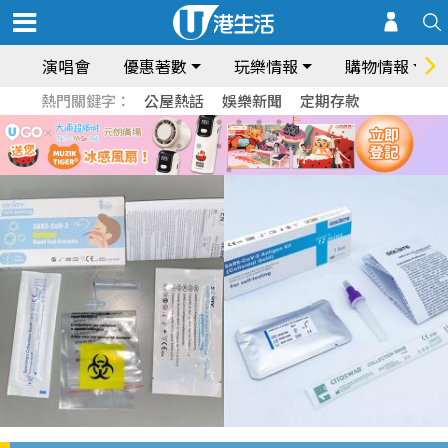
演唱會
優惠著數
玩樂情報
購物情報
熱門關鍵字：
公屋熱話
娛樂新聞
定期存款