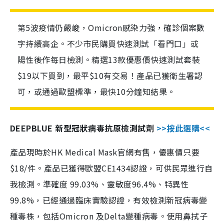
第5波疫情仍嚴峻，Omicron感染力強，確診個案數
字持續高企。不少市民購買快速測試「看門口」或
陽性後作每日檢測。精選13款優惠價快速測試套裝
$19以下買到，最平$10有交易！產品已獲衛生署認
可，或通過歐盟標準，最快10分鐘知結果。
DEEPBLUE 新型冠狀病毒抗原檢測試劑
>>按此選購<<
產品現時於HK Medical Mask官網有售，優惠價只要
$18/件。產品已獲得歐盟CE1434認證，可供民眾進行自
我檢測。準確度 99.03%、靈敏度96.4%、特異性
99.8%，已經通過臨床實驗認證，有效檢測新冠病毒變
種毒株，包括Omicron 及Delta變種病毒。使用鼻拭子