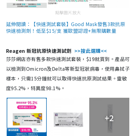
點擊圖片放大
延伸閱讀：【快速測試套裝】Good Mask發售3款抗原
快速檢測劑！低至$15/支 獲歐盟認證+無限購數量
Reagen 新冠抗原快速測試劑
>>按此選購<<
莎莎網店亦有售多款快速測試套裝，$19就買到。產品可
以檢測到Omicron及Delta等新型冠狀病毒，使用鼻拭子
樣本，只需15分鐘就可以取得快速抗原測試結果。靈敏
度95.2%，特異度98.1%。
+2