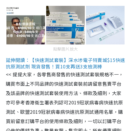
點擊圖片放大
延伸閱讀：【快速測試套裝】深水埗電子特賣城$15快速
抗原測試劑 現貨發售！買10支再送3支檢測棒
<< 提提大家，各零售商發售的快速測試套裝規格不一，
購買市面上不同品牌的快速測試套裝前請留意售賣平台
及該品牌的快速測試套裝使用方法、條款及細則，大家
亦可參考香港衞生署表列認可2019冠狀病毒病快速抗原
測試、歐盟2019冠狀病毒病快速抗原測試通用名單，購
買前留意訂購平台的使用條款及細則，一切以訂購平台
公佈的價錢為準。數量有限，售完即止；所有優惠細則