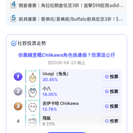
4
開倉優惠｜馬拉松開倉低至3折！直擊$99起買adidas／New Balance／Puma鞋款 STANLEY保溫杯劈價至$119起
5
廚具優惠｜普樂氏/意美廚/Buffalo廚具低至3折！$89起買煎鍋／炒鑊／個人鍋 同場小家電激減至$99起