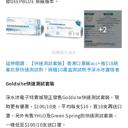
發DEEPBLUE 原廠版本。
+2
點擊圖片放大
延伸閱讀：【快速測試套裝】香港口罩廠acc+推$18病
毒抗原快速測試劑！捐贈10萬盒測試劑予深水埗露宿者
Goldsite快速測試套裝
深水埗電子特賣城現正發售Goldsite快速測試套裝，現
時更有優惠，$100/10支，平均每支$10，買10支再送口
罩。另外有售YHLO及Green Spring的快速測試套裝，
一樣低至$100/10支送口罩。