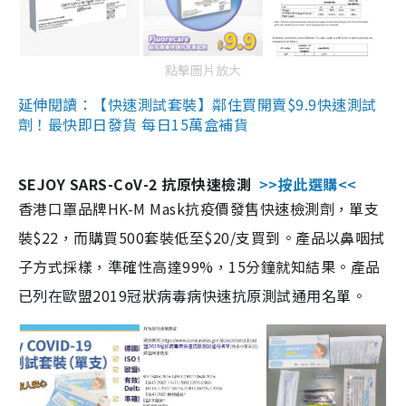
點擊圖片放大
延伸閱讀：【快速測試套裝】鄰住買開賣$9.9快速測試
劑！最快即日發貨 每日15萬盒補貨
SEJOY SARS-CoV-2 抗原快速檢測
>>按此選購<<
香港口罩品牌HK-M Mask抗疫價發售快速檢測劑，單支
裝$22，而購買500套裝低至$20/支買到。產品以鼻咽拭
子方式採樣，準確性高達99%，15分鐘就知結果。產品
已列在歐盟2019冠狀病毒病快速抗原測試通用名單。