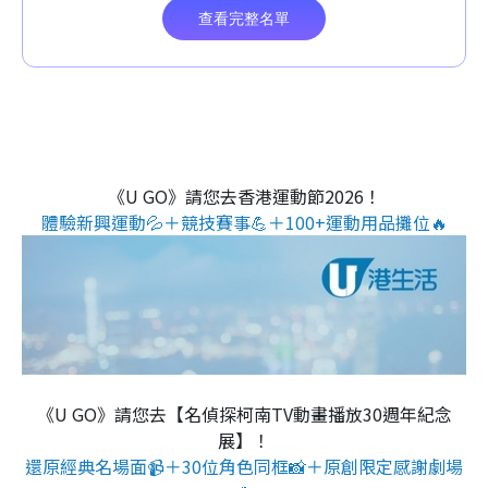
《U GO》請您去香港運動節2026！
體驗新興運動💦＋競技賽事💪＋100+運動用品攤位🔥
《U GO》請您去【名偵探柯南TV動畫播放30週年紀念
展】！
還原經典名場面📹＋30位角色同框📸＋原創限定感謝劇場