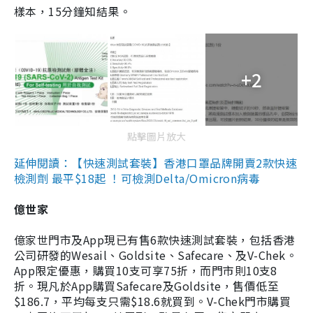
樣本，15分鐘知結果。
+2
點擊圖片放大
延伸閱讀：【快速測試套裝】香港口罩品牌開賣2款快速
檢測劑 最平$18起 ！可檢測Delta/Omicron病毒
億世家
億家世門市及App現已有售6款快速測試套裝，包括香港
公司研發的Wesail、Goldsite、Safecare、及V-Chek。
App限定優惠，購買10支可享75折，而門市則10支8
折。現凡於App購買Safecare及Goldsite，售價低至
$186.7，平均每支只需$18.6就買到。V-Chek門市購買