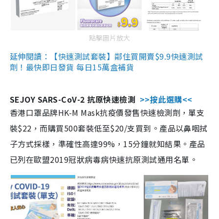
點擊圖片放大
延伸閱讀：【快速測試套裝】鄰住買開賣$9.9快速測試
劑！最快即日發貨 每日15萬盒補貨
SEJOY SARS-CoV-2 抗原快速檢測
>>按此選購<<
香港口罩品牌HK-M Mask抗疫價發售快速檢測劑，單支
裝$22，而購買500套裝低至$20/支買到。產品以鼻咽拭
子方式採樣，準確性高達99%，15分鐘就知結果。產品
已列在歐盟2019冠狀病毒病快速抗原測試通用名單。