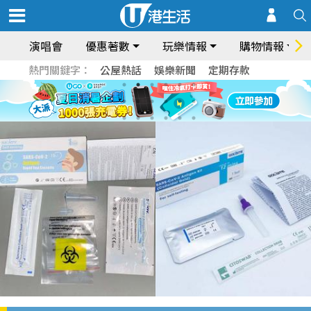
演唱會
優惠著數
玩樂情報
購物情報
熱門關鍵字：
公屋熱話
娛樂新聞
定期存款