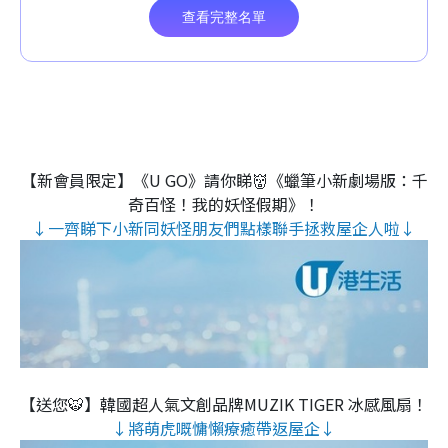
【新會員限定】《U GO》請你睇👹《蠟筆小新劇場版：千
奇百怪！我的妖怪假期》！
↓一齊睇下小新同妖怪朋友們點樣聯手拯救屋企人啦↓
【送您🐯】韓國超人氣文創品牌MUZIK TIGER 冰感風扇！
↓將萌虎嘅慵懶療癒帶返屋企↓