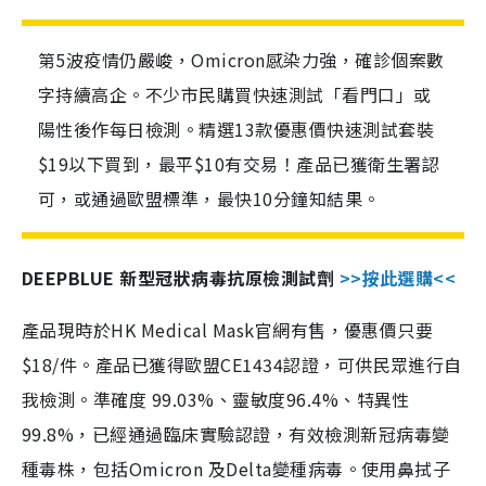
第5波疫情仍嚴峻，Omicron感染力強，確診個案數
字持續高企。不少市民購買快速測試「看門口」或
陽性後作每日檢測。精選13款優惠價快速測試套裝
$19以下買到，最平$10有交易！產品已獲衛生署認
可，或通過歐盟標準，最快10分鐘知結果。
DEEPBLUE 新型冠狀病毒抗原檢測試劑
>>按此選購<<
產品現時於HK Medical Mask官網有售，優惠價只要
$18/件。產品已獲得歐盟CE1434認證，可供民眾進行自
我檢測。準確度 99.03%、靈敏度96.4%、特異性
99.8%，已經通過臨床實驗認證，有效檢測新冠病毒變
種毒株，包括Omicron 及Delta變種病毒。使用鼻拭子