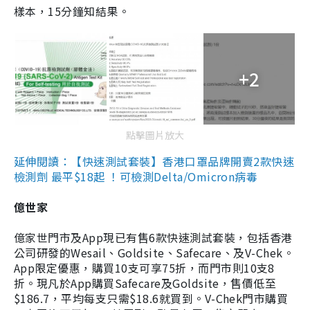
樣本，15分鐘知結果。
+2
點擊圖片放大
延伸閱讀：【快速測試套裝】香港口罩品牌開賣2款快速
檢測劑 最平$18起 ！可檢測Delta/Omicron病毒
億世家
億家世門市及App現已有售6款快速測試套裝，包括香港
公司研發的Wesail、Goldsite、Safecare、及V-Chek。
App限定優惠，購買10支可享75折，而門市則10支8
折。現凡於App購買Safecare及Goldsite，售價低至
$186.7，平均每支只需$18.6就買到。V-Chek門市購買