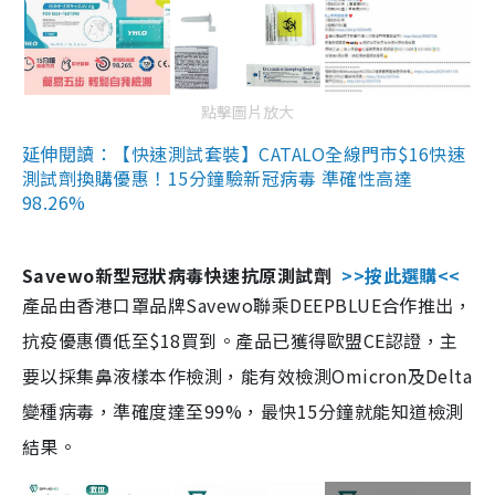
點擊圖片放大
延伸閱讀：【快速測試套裝】CATALO全線門市$16快速
測試劑換購優惠！15分鐘驗新冠病毒 準確性高達
98.26%
Savewo新型冠狀病毒快速抗原測試劑
>>按此選購<<
產品由香港口罩品牌Savewo聯乘DEEPBLUE合作推出，
抗疫優惠價低至$18買到。產品已獲得歐盟CE認證，主
要以採集鼻液樣本作檢測，能有效檢測Omicron及Delta
變種病毒，準確度達至99%，最快15分鐘就能知道檢測
結果。