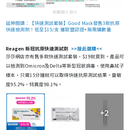
點擊圖片放大
延伸閱讀：【快速測試套裝】Good Mask發售3款抗原
快速檢測劑！低至$15/支 獲歐盟認證+無限購數量
Reagen 新冠抗原快速測試劑
>>按此選購<<
莎莎網店亦有售多款快速測試套裝，$19就買到。產品可
以檢測到Omicron及Delta等新型冠狀病毒，使用鼻拭子
樣本，只需15分鐘就可以取得快速抗原測試結果。靈敏
度95.2%，特異度98.1%。
+2