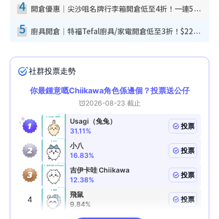
4
開倉優惠｜尖沙咀名牌行李箱開倉低至4折！一連5日 American Tourister/ace./Hallmark $200起！
5
廚具開倉｜特福Tefal廚具/家電開倉低至3折！$220起買平底鍋/炒鑊/湯煲！電飯煲/吸塵機/燙斗$418起