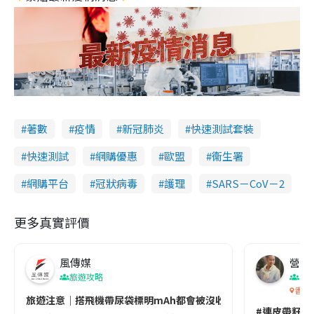
著數
疫情
新冠肺炎
快速測試套裝
快速測試
網購優惠
歐盟
衞生署
網購平台
冠狀病毒
護理
SARS－CoV－2
更多真實評價
風傳媒
營養教
旅遊攻略
生
香港
旅遊注意｜搭飛機帶尿袋標明mAh都會被沒收😱出發前切記檢查「1
#連皮帶籽都