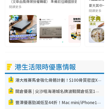
（文章由風傳媒授權轉載） 準備前往韓國旅遊的民眾，近期要特別留
夏天其中一種時
閱讀更多
閱讀更多
港生活限時優惠情報
1
港大推賽馬會強化骨骼計劃！$100骨質密度X光檢查 完成免費運動訓練送超市禮券！附參加資格
2
開倉優惠 | 尖沙咀海港城名牌波鞋開倉低至1折！On鞋$899起／Joy&Peace鞋履$98起
3
豐澤優惠勁減低至44折！Mac mini/iPhone17Pro大減價！廚房家電$220起