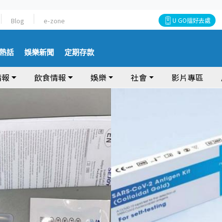
Blog
e-zone
U GO搵好去處
熱話
娛樂新聞
定期存款
情報
飲食情報
娛樂
社會
影片專區