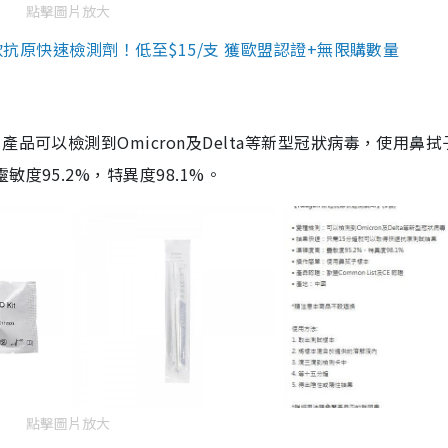
點擊圖片放大
3款抗原快速檢測劑！低至$15/支 獲歐盟認證+無限購數量
品可以檢測到Omicron及Delta等新型冠狀病毒，使用鼻拭
度95.2%，特異度98.1%。
點擊圖片放大