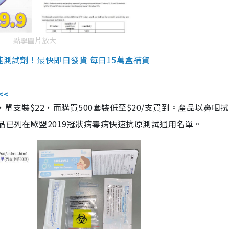
點擊圖片放大
速測試劑！最快即日發貨 每日15萬盒補貨
<<
，單支裝$22，而購買500套裝低至$20/支買到。產品以鼻咽
品已列在歐盟2019冠狀病毒病快速抗原測試通用名單。