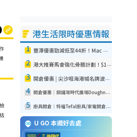
港生活限時優惠情報
1
作
豐澤優惠勁減低至44折！Mac mini/iPhone17Pro大減價！廚房家電$220起
標
2
港大推賽馬會強化骨骼計劃！$100骨質密度X光檢查 完成免費運動訓練送超市禮券！附參加資格
3
開倉優惠 | 尖沙咀海港城名牌波鞋開倉低至1折！On鞋$899起／Joy&Peace鞋履$98起
4
開倉優惠｜銅鑼灣時代廣場Doughnut/Campo Marzio開倉低至1折！背囊、書包、手袋劈價$200起
5
我檢
廚具開倉｜特福Tefal廚具/家電開倉低至3折！$220起買平底鍋/炒鑊/湯煲！電飯煲/吸塵機/燙斗$418起
包括
U GO 本週好去處