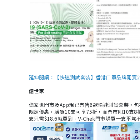
延伸閱讀：【快速測試套裝】香港口罩品牌開賣2款快速
億世家
億家世門市及App現已有售6款快速測試套裝，包括香港公司
限定優惠，購買10支可享75折，而門市則10支8折。現
支只需$18.6就買到。V-Chek門市購買一支平