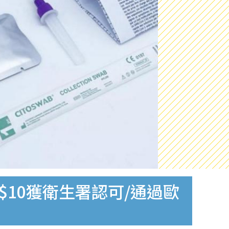
$10獲衛生署認可/通過歐