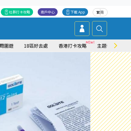
社群打卡攻略
商戶中心
下載 App
繁
简
周圍遊
18區好去處
香港打卡攻略
主題特集