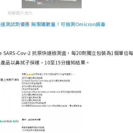
點擊圖片放大
測試劑優惠 無限購數量！可檢測Omicron病毒
are SARS-Cov-2 抗原快速檢測盒，每20劑獨立包裝為1個單位
5。產品以鼻拭子採樣，10至15分鐘知結果。