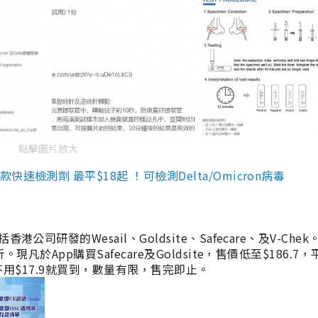
點擊圖片放大
檢測劑 最平$18起 ！可檢測Delta/Omicron病毒
研發的Wesail、Goldsite、Safecare、及V-Chek。
凡於App購買Safecare及Goldsite，售價低至$186.7
均不用$17.9就買到，數量有限，售完即止。