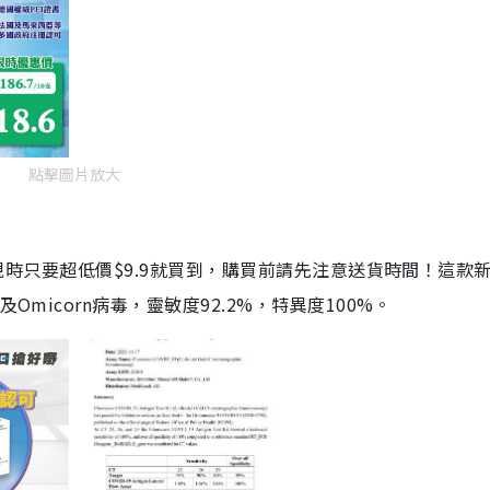
點擊圖片放大
劑，現時只要超低價$9.9就買到，購買前請先注意送貨時間！這款
Omicorn病毒，靈敏度92.2%，特異度100%。