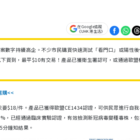
在Google追蹤
《UHK 港生活》
診個案數字持續高企。不少市民購買快速測試「看門口」或陽性後
以下買到，最平$10有交易！產品已獲衛生署認可，或通過歐盟
選購<<
惠價只要$18/件。產品已獲得歐盟CE1434認證，可供民眾進行自
性99.8%，已經通過臨床實驗認證，有效檢測新冠病毒變種毒株，
，15分鐘知結果。