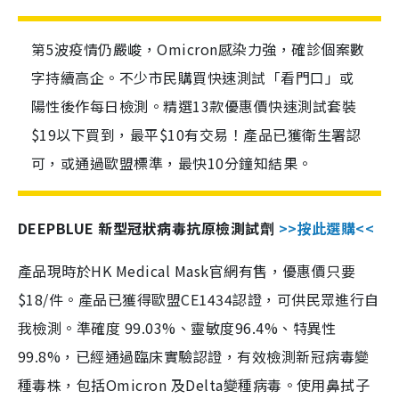
第5波疫情仍嚴峻，Omicron感染力強，確診個案數
字持續高企。不少市民購買快速測試「看門口」或
陽性後作每日檢測。精選13款優惠價快速測試套裝
$19以下買到，最平$10有交易！產品已獲衛生署認
可，或通過歐盟標準，最快10分鐘知結果。
DEEPBLUE 新型冠狀病毒抗原檢測試劑
>>按此選購<<
產品現時於HK Medical Mask官網有售，優惠價只要
$18/件。產品已獲得歐盟CE1434認證，可供民眾進行自
我檢測。準確度 99.03%、靈敏度96.4%、特異性
99.8%，已經通過臨床實驗認證，有效檢測新冠病毒變
種毒株，包括Omicron 及Delta變種病毒。使用鼻拭子