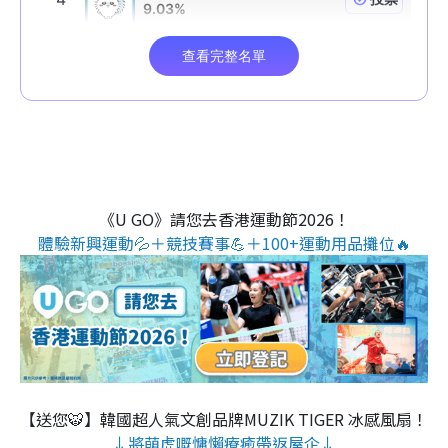
《U GO》請您去香港運動節2026！
體驗新興運動💦＋競技賽事💪＋100+運動用品攤位🔥
【送您🐯】韓國超人氣文創品牌MUZIK TIGER 冰感風扇！
↓將萌虎嘅慵懶療癒帶返屋企↓