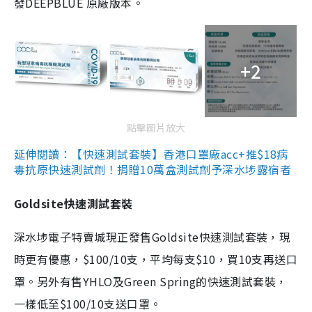
發DEEPBLUE 原廠版本。
+2
點擊圖片放大
延伸閱讀：【快速測試套裝】香港口罩廠acc+推$18病
毒抗原快速測試劑！捐贈10萬盒測試劑予深水埗露宿者
Goldsite快速測試套裝
深水埗電子特賣城現正發售Goldsite快速測試套裝，現
時更有優惠，$100/10支，平均每支$10，買10支再送口
罩。另外有售YHLO及Green Spring的快速測試套裝，
一樣低至$100/10支送口罩。