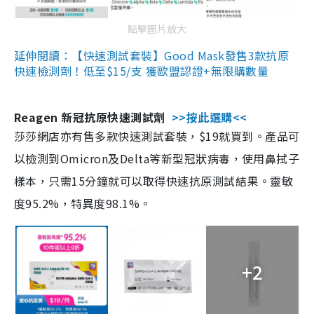
點擊圖片放大
延伸閱讀：【快速測試套裝】Good Mask發售3款抗原
快速檢測劑！低至$15/支 獲歐盟認證+無限購數量
Reagen 新冠抗原快速測試劑
>>按此選購<<
莎莎網店亦有售多款快速測試套裝，$19就買到。產品可
以檢測到Omicron及Delta等新型冠狀病毒，使用鼻拭子
樣本，只需15分鐘就可以取得快速抗原測試結果。靈敏
度95.2%，特異度98.1%。
+2