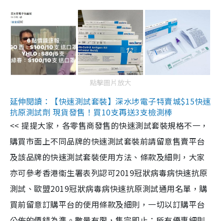
點擊圖片放大
延伸閱讀：【快速測試套裝】深水埗電子特賣城$15快速
抗原測試劑 現貨發售！買10支再送3支檢測棒
<< 提提大家，各零售商發售的快速測試套裝規格不一，
購買市面上不同品牌的快速測試套裝前請留意售賣平台
及該品牌的快速測試套裝使用方法、條款及細則，大家
亦可參考香港衞生署表列認可2019冠狀病毒病快速抗原
測試、歐盟2019冠狀病毒病快速抗原測試通用名單，購
買前留意訂購平台的使用條款及細則，一切以訂購平台
公佈的價錢為準。數量有限，售完即止；所有優惠細則