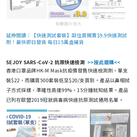
點擊圖片放大
延伸閱讀：【快速測試套裝】鄰住買開賣$9.9快速測試
劑！最快即日發貨 每日15萬盒補貨
SEJOY SARS-CoV-2 抗原快速檢測
>>按此選購<<
香港口罩品牌HK-M Mask抗疫價發售快速檢測劑，單支
裝$22，而購買500套裝低至$20/支買到。產品以鼻咽拭
子方式採樣，準確性高達99%，15分鐘就知結果。產品
已列在歐盟2019冠狀病毒病快速抗原測試通用名單。