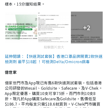
樣本，15分鐘知結果。
+2
點擊圖片放大
延伸閱讀：【快速測試套裝】香港口罩品牌開賣2款快速
檢測劑 最平$18起 ！可檢測Delta/Omicron病毒
億世家
億家世門市及App現已有售6款快速測試套裝，包括香港
公司研發的Wesail、Goldsite、Safecare、及V-Chek。
App限定優惠，購買10支可享75折，而門市則10支8
折。現凡於App購買Safecare及Goldsite，售價低至
$186.7，平均每支只需$18.6就買到。V-Chek門市購買