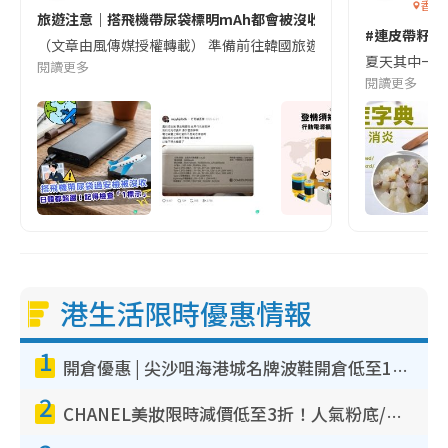
香港
旅遊注意｜搭飛機帶尿袋標明mAh都會被沒收😱出發前切記檢查「1
#連皮帶籽都
（文章由風傳媒授權轉載） 準備前往韓國旅遊的民眾，近期要特別留
夏天其中一種時
閱讀更多
閱讀更多
港生活限時優惠情報
1
開倉優惠 | 尖沙咀海港城名牌波鞋開倉低至1折！On鞋$899起／Joy&Peace鞋履$98起
2
CHANEL美妝限時減價低至3折！人氣粉底/唇膏/精華液低至$275！COCO香水都有平