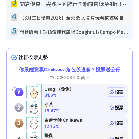
3
開倉優惠｜尖沙咀名牌行李箱開倉低至4折！一連5日 American Tourister/ace./Hallmark $200起！
4
【8月生日優惠2026】全港85大食買玩著數攻略 自助餐/火鍋放題同行免費＋誠品/DONKI送現金券
5
開倉優惠｜銅鑼灣時代廣場Doughnut/Campo Marzio開倉低至1折！背囊、書包、手袋劈價$200起