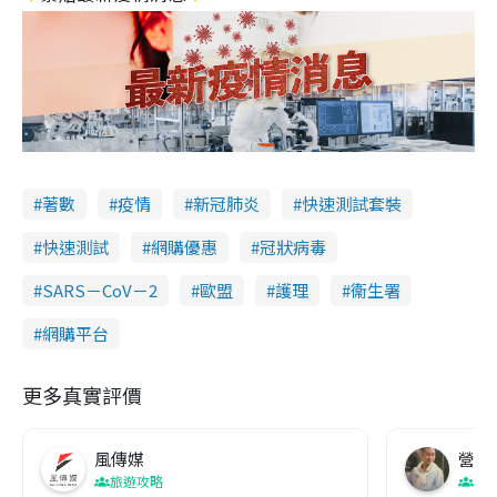
著數
疫情
新冠肺炎
快速測試套裝
快速測試
網購優惠
冠狀病毒
SARS－CoV－2
歐盟
護理
衞生署
網購平台
更多真實評價
風傳媒
營養教
旅遊攻略
生