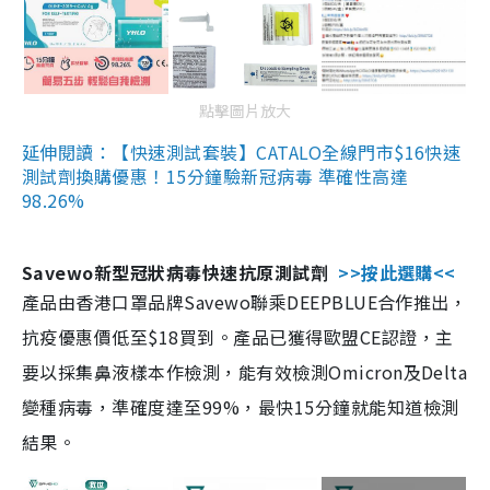
點擊圖片放大
延伸閱讀：【快速測試套裝】CATALO全線門市$16快速
測試劑換購優惠！15分鐘驗新冠病毒 準確性高達
98.26%
Savewo新型冠狀病毒快速抗原測試劑
>>按此選購<<
產品由香港口罩品牌Savewo聯乘DEEPBLUE合作推出，
抗疫優惠價低至$18買到。產品已獲得歐盟CE認證，主
要以採集鼻液樣本作檢測，能有效檢測Omicron及Delta
變種病毒，準確度達至99%，最快15分鐘就能知道檢測
結果。