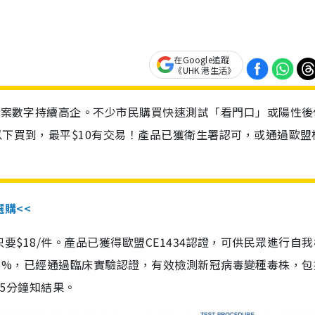
在Google追蹤
《UHK 港生活》
診個案數字持續高企。不少市民購買快速測試「看門口」或陽性後
以下買到，最平$10有交易！產品已獲衛生署認可，或通過歐盟
選購<<
惠價只要$18/件。產品已獲得歐盟CE1434認證，可供民眾進行自
性99.8%，已經通過臨床實驗認證，有效檢測新冠病毒變種毒株，
，15分鐘知結果。