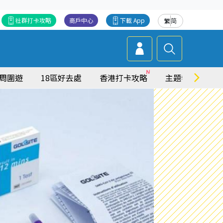
社群打卡攻略
商戶中心
下載 App
繁
简
周圍遊
18區好去處
香港打卡攻略
主題特集