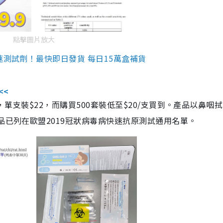
點擊圖片放大
速測試劑！最快即日發貨 每日15萬盒補貨
<<
，單支裝$22，而購買500套裝低至$20/支買到。產品以鼻咽
品已列在歐盟2019冠狀病毒病快速抗原測試通用名單。