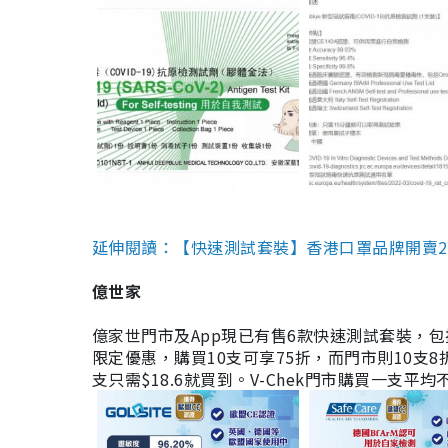
延伸閱讀：【快速測試套裝】香港口罩品牌開賣2款快速
億世家
億家世門市及App現已有售6款快速測試套裝，包括香港公司
限定優惠，購買10支可享75折，而門市則10支8折。現
支只需$18.6就買到。V-Chek門市購買一支平