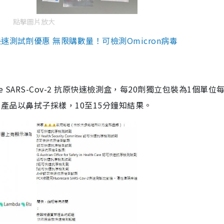
點擊圖片放大
測試劑優惠 無限購數量！可檢測Omicron病毒
are SARS-Cov-2 抗原快速檢測盒，每20劑獨立包裝為1個單位
5。產品以鼻拭子採樣，10至15分鐘知結果。