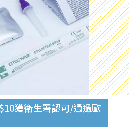
$10獲衛生署認可/通過歐