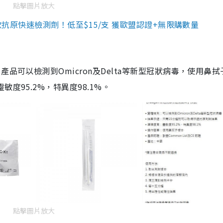
點擊圖片放大
3款抗原快速檢測劑！低至$15/支 獲歐盟認證+無限購數量
品可以檢測到Omicron及Delta等新型冠狀病毒，使用鼻拭
度95.2%，特異度98.1%。
點擊圖片放大