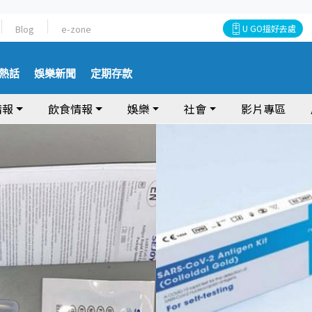
Blog
e-zone
U GO搵好去處
熱話
娛樂新聞
定期存款
情報
飲食情報
娛樂
社會
影片專區