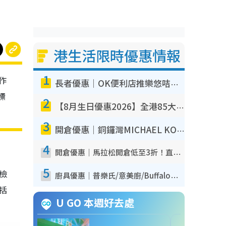
港生活限時優惠情報
1
作
長者優惠｜OK便利店推樂悠咭優惠！買麵包/牛奶/保健品拍卡即減
標
2
【8月生日優惠2026】全港85大食買玩著數攻略 自助餐/火鍋放題同行免費＋誠品/DONKI送現金券
3
開倉優惠｜銅鑼灣MICHAEL KORS開倉低至17折！直擊$500起買手袋/銀包/鞋款 必買經典Jet Set系列
4
開倉優惠｜馬拉松開倉低至3折！直擊$99起買adidas／New Balance／Puma鞋款 STANLEY保溫杯劈價至$119起
5
我檢
廚具優惠｜普樂氏/意美廚/Buffalo廚具低至3折！$89起買煎鍋／炒鑊／個人鍋 同場小家電激減至$99起
包括
U GO 本週好去處