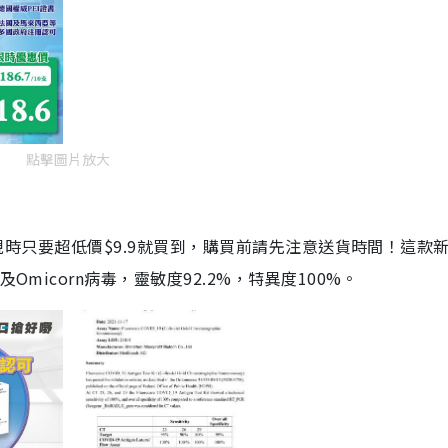
點擊圖片放大
劑，現時只要超低價$9.9就買到，購買前請先注意送貨時間！這款
Omicorn病毒，靈敏度92.2%，特異度100%。