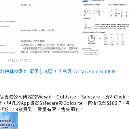
點擊圖片放大
檢測劑 最平$18起 ！可檢測Delta/Omicron病毒
研發的Wesail、Goldsite、Safecare、及V-Chek。
凡於App購買Safecare及Goldsite，售價低至$186.7
均不用$17.9就買到，數量有限，售完即止。