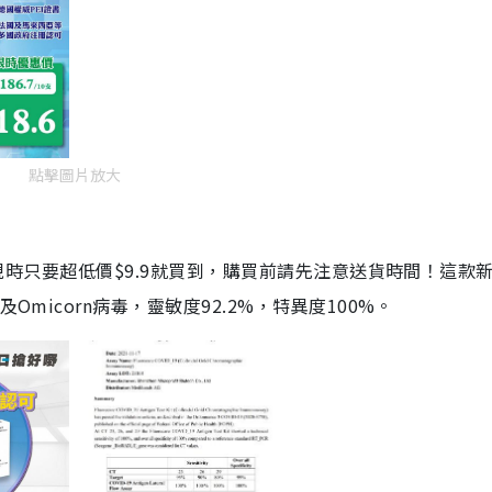
點擊圖片放大
劑，現時只要超低價$9.9就買到，購買前請先注意送貨時間！這款
Omicorn病毒，靈敏度92.2%，特異度100%。