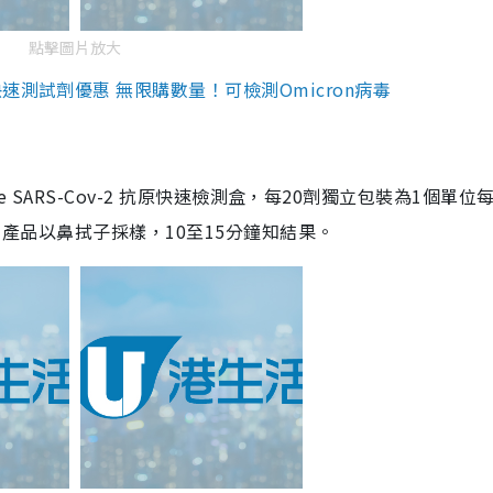
點擊圖片放大
測試劑優惠 無限購數量！可檢測Omicron病毒
are SARS-Cov-2 抗原快速檢測盒，每20劑獨立包裝為1個單位
5。產品以鼻拭子採樣，10至15分鐘知結果。