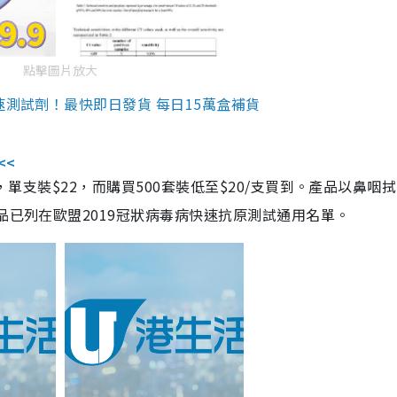
點擊圖片放大
速測試劑！最快即日發貨 每日15萬盒補貨
<<
，單支裝$22，而購買500套裝低至$20/支買到。產品以鼻咽
品已列在歐盟2019冠狀病毒病快速抗原測試通用名單。