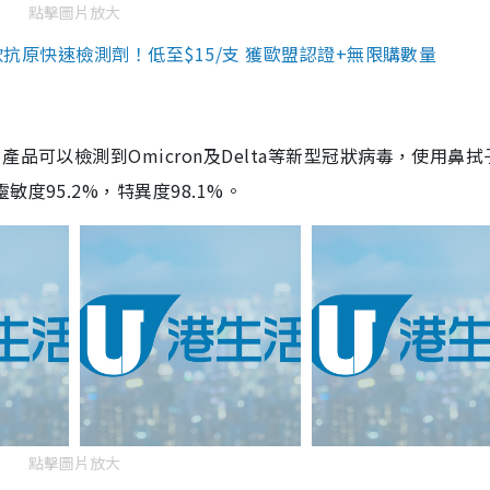
點擊圖片放大
3款抗原快速檢測劑！低至$15/支 獲歐盟認證+無限購數量
品可以檢測到Omicron及Delta等新型冠狀病毒，使用鼻拭
度95.2%，特異度98.1%。
點擊圖片放大