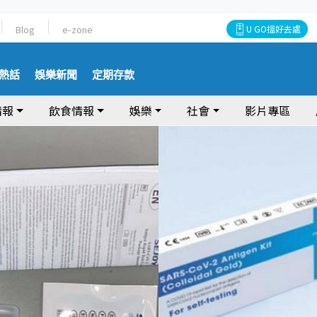
Blog
e-zone
U GO搵好去處
熱話
娛樂新聞
定期存款
情報
飲食情報
娛樂
社會
影片專區