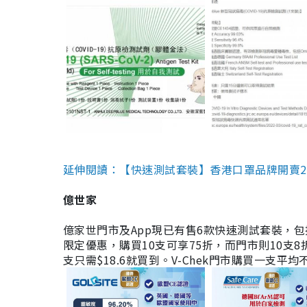
延伸閱讀：【快速測試套裝】香港口罩品牌開賣2款快速
億世家
億家世門市及App現已有售6款快速測試套裝，包括香港公司
限定優惠，購買10支可享75折，而門市則10支8折。現
支只需$18.6就買到。V-Chek門市購買一支平