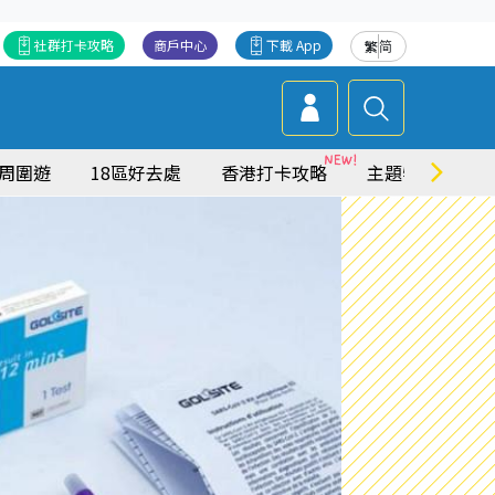
社群打卡攻略
商戶中心
下載 App
繁
简
周圍遊
18區好去處
香港打卡攻略
主題特集