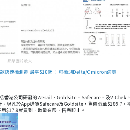
點擊圖片放大
檢測劑 最平$18起 ！可檢測Delta/Omicron病毒
研發的Wesail、Goldsite、Safecare、及V-Chek。
凡於App購買Safecare及Goldsite，售價低至$186.7
均不用$17.9就買到，數量有限，售完即止。