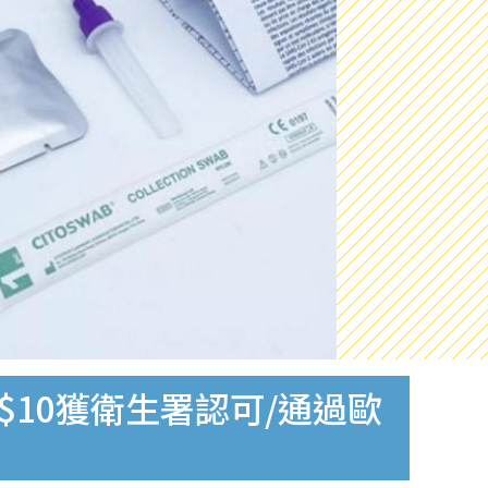
$10獲衛生署認可/通過歐