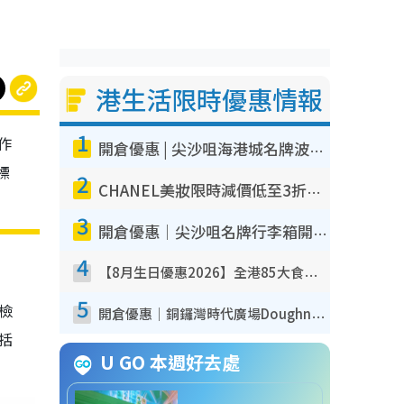
港生活限時優惠情報
1
作
開倉優惠 | 尖沙咀海港城名牌波鞋開倉低至1折！On鞋$899起／Joy&Peace鞋履$98起
標
2
CHANEL美妝限時減價低至3折！人氣粉底/唇膏/精華液低至$275！COCO香水都有平
3
開倉優惠｜尖沙咀名牌行李箱開倉低至4折！一連5日 American Tourister/ace./Hallmark $200起！
4
【8月生日優惠2026】全港85大食買玩著數攻略 自助餐/火鍋放題同行免費＋誠品/DONKI送現金券
5
我檢
開倉優惠｜銅鑼灣時代廣場Doughnut/Campo Marzio開倉低至1折！背囊、書包、手袋劈價$200起
包括
U GO 本週好去處