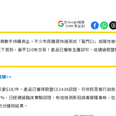
在Google追蹤
《UHK 港生活》
診個案數字持續高企。不少市民購買快速測試「看門口」或陽性後
以下買到，最平$10有交易！產品已獲衛生署認可，或通過歐盟
選購<<
惠價只要$18/件。產品已獲得歐盟CE1434認證，可供民眾進行自
性99.8%，已經通過臨床實驗認證，有效檢測新冠病毒變種毒株，
，15分鐘知結果。