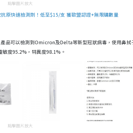
點擊圖片放大
3款抗原快速檢測劑！低至$15/支 獲歐盟認證+無限購數量
品可以檢測到Omicron及Delta等新型冠狀病毒，使用鼻拭
度95.2%，特異度98.1%。
點擊圖片放大