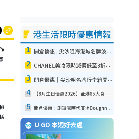
港生活限時優惠情報
1
作
開倉優惠 | 尖沙咀海港城名牌波鞋開倉低至1折！On鞋$899起／Joy&Peace鞋履$98起
標
2
CHANEL美妝限時減價低至3折！人氣粉底/唇膏/精華液低至$275！COCO香水都有平
3
開倉優惠｜尖沙咀名牌行李箱開倉低至4折！一連5日 American Tourister/ace./Hallmark $200起！
4
【8月生日優惠2026】全港85大食買玩著數攻略 自助餐/火鍋放題同行免費＋誠品/DONKI送現金券
5
我檢
開倉優惠｜銅鑼灣時代廣場Doughnut/Campo Marzio開倉低至1折！背囊、書包、手袋劈價$200起
包括
U GO 本週好去處