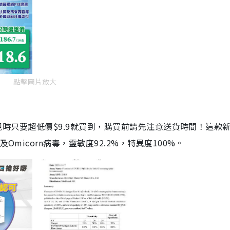
點擊圖片放大
劑，現時只要超低價$9.9就買到，購買前請先注意送貨時間！這款
Omicorn病毒，靈敏度92.2%，特異度100%。