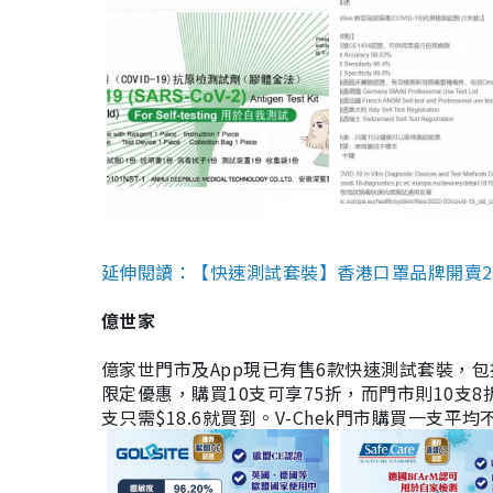
延伸閱讀：【快速測試套裝】香港口罩品牌開賣2款快速
億世家
億家世門市及App現已有售6款快速測試套裝，包括香港公司
限定優惠，購買10支可享75折，而門市則10支8折。現
支只需$18.6就買到。V-Chek門市購買一支平