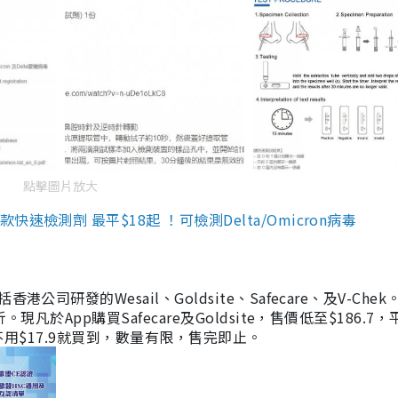
點擊圖片放大
檢測劑 最平$18起 ！可檢測Delta/Omicron病毒
研發的Wesail、Goldsite、Safecare、及V-Chek。
凡於App購買Safecare及Goldsite，售價低至$186.7
均不用$17.9就買到，數量有限，售完即止。