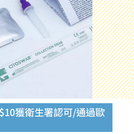
$10獲衛生署認可/通過歐