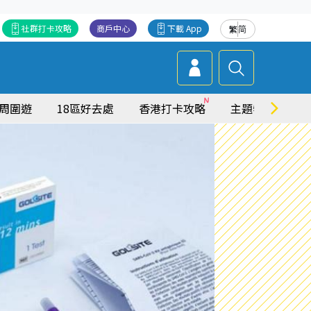
社群打卡攻略
商戶中心
下載 App
繁
简
周圍遊
18區好去處
香港打卡攻略
主題特集