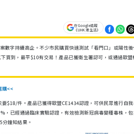
在Google追蹤
《UHK 港生活》
診個案數字持續高企。不少市民購買快速測試「看門口」或陽性後
以下買到，最平$10有交易！產品已獲衛生署認可，或通過歐盟
選購<<
惠價只要$18/件。產品已獲得歐盟CE1434認證，可供民眾進行自
性99.8%，已經通過臨床實驗認證，有效檢測新冠病毒變種毒株，
，15分鐘知結果。