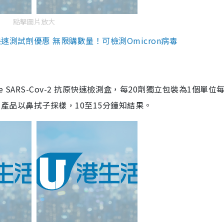
點擊圖片放大
測試劑優惠 無限購數量！可檢測Omicron病毒
are SARS-Cov-2 抗原快速檢測盒，每20劑獨立包裝為1個單位
5。產品以鼻拭子採樣，10至15分鐘知結果。