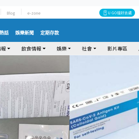
Blog
e-zone
U GO搵好去處
熱話
娛樂新聞
定期存款
情報
飲食情報
娛樂
社會
影片專區