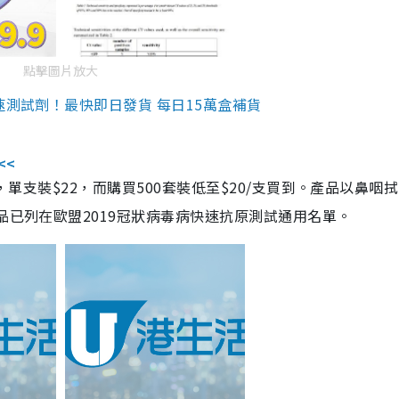
點擊圖片放大
速測試劑！最快即日發貨 每日15萬盒補貨
<<
，單支裝$22，而購買500套裝低至$20/支買到。產品以鼻咽
品已列在歐盟2019冠狀病毒病快速抗原測試通用名單。