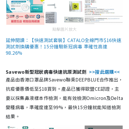
點擊圖片放大
延伸閱讀：【快速測試套裝】CATALO全線門市$16快速
測試劑換購優惠！15分鐘驗新冠病毒 準確性高達
98.26%
Savewo新型冠狀病毒快速抗原測試劑
>>按此選購<<
產品由香港口罩品牌Savewo聯乘DEEPBLUE合作推出，
抗疫優惠價低至$18買到。產品已獲得歐盟CE認證，主
要以採集鼻液樣本作檢測，能有效檢測Omicron及Delta
變種病毒，準確度達至99%，最快15分鐘就能知道檢測
結果。