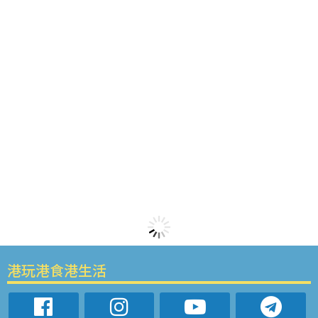
港玩港食港生活