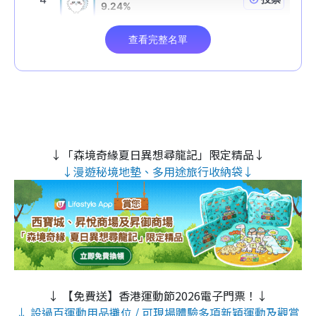
↓「森境奇緣夏日異想尋龍記」限定精品↓
↓漫遊秘境地墊、多用途旅行收納袋↓
↓ 【免費送】香港運動節2026電子門票！↓
↓ 設過百運動用品攤位 / 可現場體驗多項新穎運動及觀賞