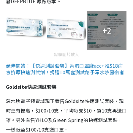
發DEEPBLUE 原廠版本。
+2
點擊圖片放大
延伸閱讀：【快速測試套裝】香港口罩廠acc+推$18病
毒抗原快速測試劑！捐贈10萬盒測試劑予深水埗露宿者
Goldsite快速測試套裝
深水埗電子特賣城現正發售Goldsite快速測試套裝，現
時更有優惠，$100/10支，平均每支$10，買10支再送口
罩。另外有售YHLO及Green Spring的快速測試套裝，
一樣低至$100/10支送口罩。