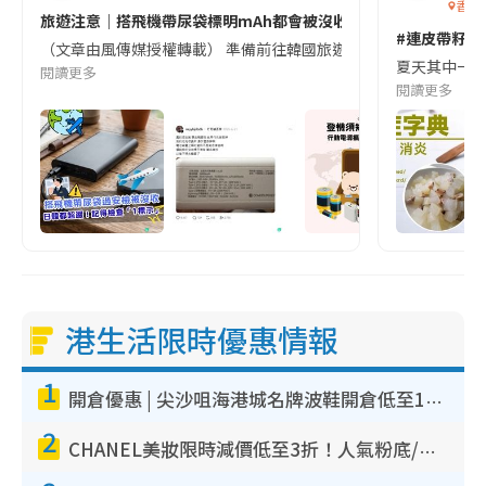
香港
旅遊注意｜搭飛機帶尿袋標明mAh都會被沒收😱出發前切記檢查「1
#連皮帶籽都
（文章由風傳媒授權轉載） 準備前往韓國旅遊的民眾，近期要特別留
夏天其中一種時
閱讀更多
閱讀更多
港生活限時優惠情報
1
開倉優惠 | 尖沙咀海港城名牌波鞋開倉低至1折！On鞋$899起／Joy&Peace鞋履$98起
2
CHANEL美妝限時減價低至3折！人氣粉底/唇膏/精華液低至$275！COCO香水都有平