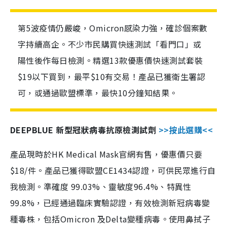
第5波疫情仍嚴峻，Omicron感染力強，確診個案數
字持續高企。不少市民購買快速測試「看門口」或
陽性後作每日檢測。精選13款優惠價快速測試套裝
$19以下買到，最平$10有交易！產品已獲衛生署認
可，或通過歐盟標準，最快10分鐘知結果。
DEEPBLUE 新型冠狀病毒抗原檢測試劑
>>按此選購<<
產品現時於HK Medical Mask官網有售，優惠價只要
$18/件。產品已獲得歐盟CE1434認證，可供民眾進行自
我檢測。準確度 99.03%、靈敏度96.4%、特異性
99.8%，已經通過臨床實驗認證，有效檢測新冠病毒變
種毒株，包括Omicron 及Delta變種病毒。使用鼻拭子