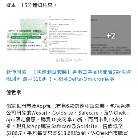
樣本，15分鐘知結果。
+2
點擊圖片放大
延伸閱讀：【快速測試套裝】香港口罩品牌開賣2款快速
檢測劑 最平$18起 ！可檢測Delta/Omicron病毒
億世家
億家世門市及App現已有售6款快速測試套裝，包括香港
公司研發的Wesail、Goldsite、Safecare、及V-Chek。
App限定優惠，購買10支可享75折，而門市則10支8
折。現凡於App購買Safecare及Goldsite，售價低至
$186.7，平均每支只需$18.6就買到。V-Chek門市購買