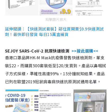
點擊圖片放大
延伸閱讀：【快速測試套裝】鄰住買開賣$9.9快速測試
劑！最快即日發貨 每日15萬盒補貨
SEJOY SARS-CoV-2 抗原快速檢測
>>按此選購<<
香港口罩品牌HK-M Mask抗疫價發售快速檢測劑，單支
裝$22，而購買500套裝低至$20/支買到。產品以鼻咽拭
子方式採樣，準確性高達99%，15分鐘就知結果。產品
已列在歐盟2019冠狀病毒病快速抗原測試通用名單。