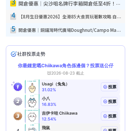
3
開倉優惠｜尖沙咀名牌行李箱開倉低至4折！一連5日 American Tourister/ace./Hallmark $200起！
4
【8月生日優惠2026】全港85大食買玩著數攻略 自助餐/火鍋放題同行免費＋誠品/DONKI送現金券
5
開倉優惠｜銅鑼灣時代廣場Doughnut/Campo Marzio開倉低至1折！背囊、書包、手袋劈價$200起