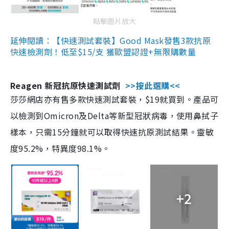
點擊圖片放大
延伸閱讀：【快速測試套裝】Good Mask發售3款抗原
快速檢測劑！低至$15/支 獲歐盟認證+無限購數量
Reagen 新冠抗原快速測試劑
>>按此選購<<
莎莎網店亦有售多款快速測試套裝，$19就買到。產品可
以檢測到Omicron及Delta等新型冠狀病毒，使用鼻拭子
樣本，只需15分鐘就可以取得快速抗原測試結果。靈敏
度95.2%，特異度98.1%。
+2