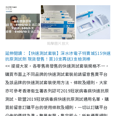
點擊圖片放大
延伸閱讀：【快速測試套裝】深水埗電子特賣城$15快速
抗原測試劑 現貨發售！買10支再送3支檢測棒
<< 提提大家，各零售商發售的快速測試套裝規格不一，
購買市面上不同品牌的快速測試套裝前請留意售賣平台
及該品牌的快速測試套裝使用方法、條款及細則，大家
亦可參考香港衞生署表列認可2019冠狀病毒病快速抗原
測試、歐盟2019冠狀病毒病快速抗原測試通用名單，購
買前留意訂購平台的使用條款及細則，一切以訂購平台
公佈的價錢為準。數量有限，售完即止；所有優惠細則