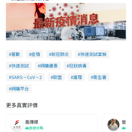
著數
疫情
新冠肺炎
快速測試套裝
快速測試
網購優惠
冠狀病毒
SARS－CoV－2
歐盟
護理
衞生署
網購平台
更多真實評價
風傳媒
營養教
旅遊攻略
生