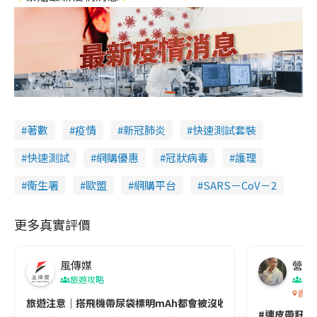
著數
疫情
新冠肺炎
快速測試套裝
快速測試
網購優惠
冠狀病毒
護理
衞生署
歐盟
網購平台
SARS－CoV－2
更多真實評價
風傳媒
營養教
旅遊攻略
生
香港
旅遊注意｜搭飛機帶尿袋標明mAh都會被沒收😱出發前切記檢查「1
#連皮帶籽都