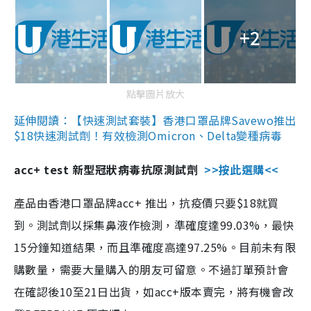
+2
點擊圖片放大
延伸閱讀：【快速測試套裝】香港口罩品牌Savewo推出
$18快速測試劑！有效檢測Omicron、Delta變種病毒
acc+ test 新型冠狀病毒抗原測試劑
>>按此選購<<
產品由香港口罩品牌acc+ 推出，抗疫價只要$18就買
到。測試劑以採集鼻液作檢測，準確度達99.03%，最快
15分鐘知道結果，而且準確度高達97.25%。目前未有限
購數量，需要大量購入的朋友可留意。不過訂單預計會
在確認後10至21日出貨，如acc+版本賣完，將有機會改