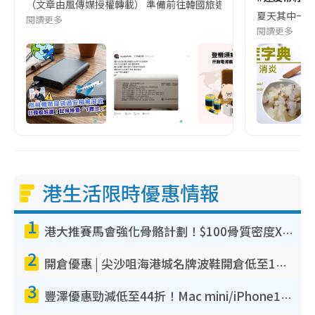
（文章由風傳媒授權轉載） 準備前往韓國旅遊的民眾，近期要特別留
夏天其中一種時
閱讀更多
閱讀更多
港生活限時優惠情報
1
港大推賽馬會強化骨骼計劃！$100骨質密度X光檢查 完成免費運動訓練送超市禮券！附參加資格
2
開倉優惠 | 尖沙咀海港城名牌波鞋開倉低至1折！On鞋$899起／Joy&Peace鞋履$98起
3
豐澤優惠勁減低至44折！Mac mini/iPhone17Pro大減價！廚房家電$220起