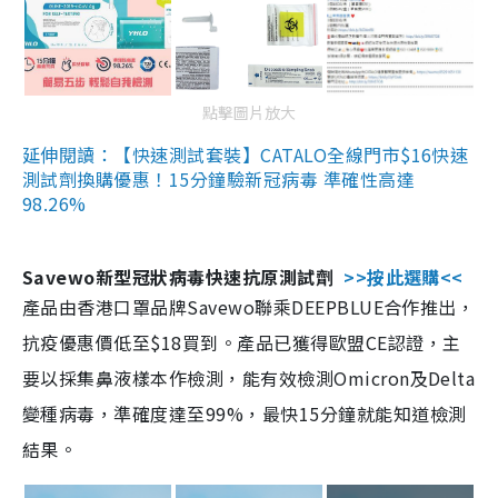
點擊圖片放大
延伸閱讀：【快速測試套裝】CATALO全線門市$16快速
測試劑換購優惠！15分鐘驗新冠病毒 準確性高達
98.26%
Savewo新型冠狀病毒快速抗原測試劑
>>按此選購<<
產品由香港口罩品牌Savewo聯乘DEEPBLUE合作推出，
抗疫優惠價低至$18買到。產品已獲得歐盟CE認證，主
要以採集鼻液樣本作檢測，能有效檢測Omicron及Delta
變種病毒，準確度達至99%，最快15分鐘就能知道檢測
結果。