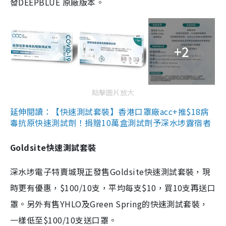
發DEEPBLUE 原廠版本。
+2
點擊圖片放大
延伸閱讀：【快速測試套裝】香港口罩廠acc+推$18病
毒抗原快速測試劑！捐贈10萬盒測試劑予深水埗露宿者
Goldsite快速測試套裝
深水埗電子特賣城現正發售Goldsite快速測試套裝，現
時更有優惠，$100/10支，平均每支$10，買10支再送口
罩。另外有售YHLO及Green Spring的快速測試套裝，
一樣低至$100/10支送口罩。