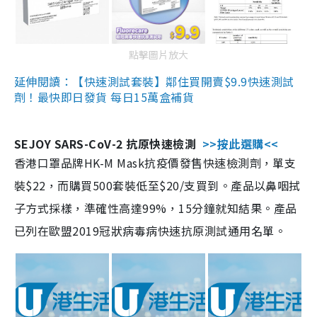
點擊圖片放大
延伸閱讀：【快速測試套裝】鄰住買開賣$9.9快速測試
劑！最快即日發貨 每日15萬盒補貨
SEJOY SARS-CoV-2 抗原快速檢測
>>按此選購<<
香港口罩品牌HK-M Mask抗疫價發售快速檢測劑，單支
裝$22，而購買500套裝低至$20/支買到。產品以鼻咽拭
子方式採樣，準確性高達99%，15分鐘就知結果。產品
已列在歐盟2019冠狀病毒病快速抗原測試通用名單。