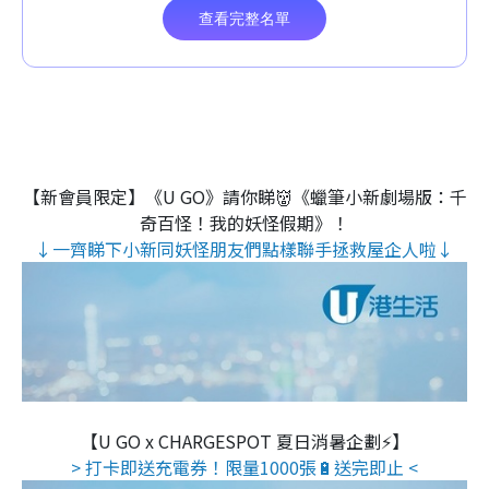
【新會員限定】《U GO》請你睇👹《蠟筆小新劇場版：千
奇百怪！我的妖怪假期》！
↓一齊睇下小新同妖怪朋友們點樣聯手拯救屋企人啦↓
【U GO x CHARGESPOT 夏日消暑企劃⚡】
> 打卡即送充電券！限量1000張🔋送完即止 <