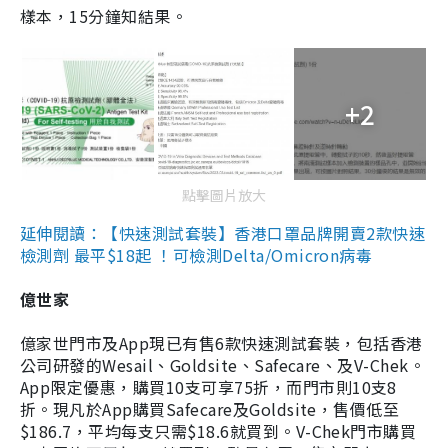
樣本，15分鐘知結果。
+2
點擊圖片放大
延伸閱讀：【快速測試套裝】香港口罩品牌開賣2款快速
檢測劑 最平$18起 ！可檢測Delta/Omicron病毒
億世家
億家世門市及App現已有售6款快速測試套裝，包括香港
公司研發的Wesail、Goldsite、Safecare、及V-Chek。
App限定優惠，購買10支可享75折，而門市則10支8
折。現凡於App購買Safecare及Goldsite，售價低至
$186.7，平均每支只需$18.6就買到。V-Chek門市購買