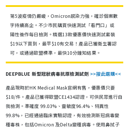
第5波疫情仍嚴峻，Omicron感染力強，確診個案數
字持續高企。不少市民購買快速測試「看門口」或
陽性後作每日檢測。精選13款優惠價快速測試套裝
$19以下買到，最平$10有交易！產品已獲衛生署認
可，或通過歐盟標準，最快10分鐘知結果。
DEEPBLUE 新型冠狀病毒抗原檢測試劑
>>按此選購<<
產品現時於HK Medical Mask官網有售，優惠價只要
$18/件。產品已獲得歐盟CE1434認證，可供民眾進行自
我檢測。準確度 99.03%、靈敏度96.4%、特異性
99.8%，已經通過臨床實驗認證，有效檢測新冠病毒變
種毒株，包括Omicron 及Delta變種病毒。使用鼻拭子