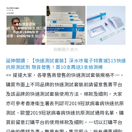
點擊圖片放大
延伸閱讀：【快速測試套裝】深水埗電子特賣城$15快速
抗原測試劑 現貨發售！買10支再送3支檢測棒
<< 提提大家，各零售商發售的快速測試套裝規格不一，
購買市面上不同品牌的快速測試套裝前請留意售賣平台
及該品牌的快速測試套裝使用方法、條款及細則，大家
亦可參考香港衞生署表列認可2019冠狀病毒病快速抗原
測試、歐盟2019冠狀病毒病快速抗原測試通用名單，購
買前留意訂購平台的使用條款及細則，一切以訂購平台
公佈的價錢為準。數量有限，售完即止；所有優惠細則