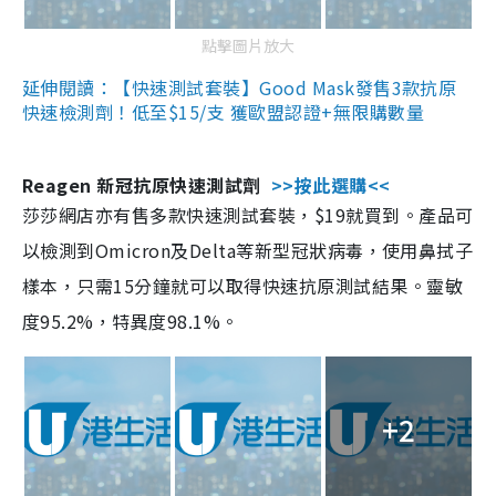
點擊圖片放大
延伸閱讀：【快速測試套裝】Good Mask發售3款抗原
快速檢測劑！低至$15/支 獲歐盟認證+無限購數量
Reagen 新冠抗原快速測試劑
>>按此選購<<
莎莎網店亦有售多款快速測試套裝，$19就買到。產品可
以檢測到Omicron及Delta等新型冠狀病毒，使用鼻拭子
樣本，只需15分鐘就可以取得快速抗原測試結果。靈敏
度95.2%，特異度98.1%。
+2