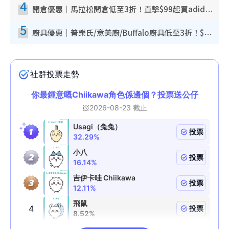
4
開倉優惠｜馬拉松開倉低至3折！直擊$99起買adidas／New Balance／Puma鞋款 STANLEY保溫杯劈價至$119起
5
廚具優惠｜普樂氏/意美廚/Buffalo廚具低至3折！$89起買煎鍋／炒鑊／個人鍋 同場小家電激減至$99起