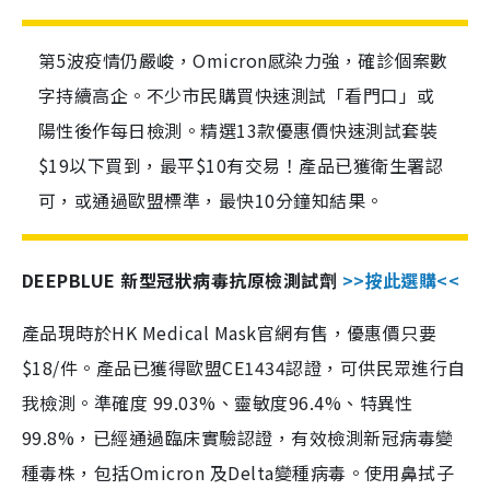
第5波疫情仍嚴峻，Omicron感染力強，確診個案數
字持續高企。不少市民購買快速測試「看門口」或
陽性後作每日檢測。精選13款優惠價快速測試套裝
$19以下買到，最平$10有交易！產品已獲衛生署認
可，或通過歐盟標準，最快10分鐘知結果。
DEEPBLUE 新型冠狀病毒抗原檢測試劑
>>按此選購<<
產品現時於HK Medical Mask官網有售，優惠價只要
$18/件。產品已獲得歐盟CE1434認證，可供民眾進行自
我檢測。準確度 99.03%、靈敏度96.4%、特異性
99.8%，已經通過臨床實驗認證，有效檢測新冠病毒變
種毒株，包括Omicron 及Delta變種病毒。使用鼻拭子