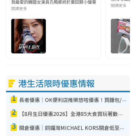
我最愛的韓國女演員孔曉振終於要回歸小螢幕啦!這次的劇本改編自同名
閱讀更多
閱讀更多
港生活限時優惠情報
1
長者優惠｜OK便利店推樂悠咭優惠！買麵包/牛奶/保健品拍卡即減
2
【8月生日優惠2026】全港85大食買玩著數攻略 自助餐/火鍋放題同行免費＋誠品/DONKI送現金券
3
開倉優惠｜銅鑼灣MICHAEL KORS開倉低至17折！直擊$500起買手袋/銀包/鞋款 必買經典Jet Set系列