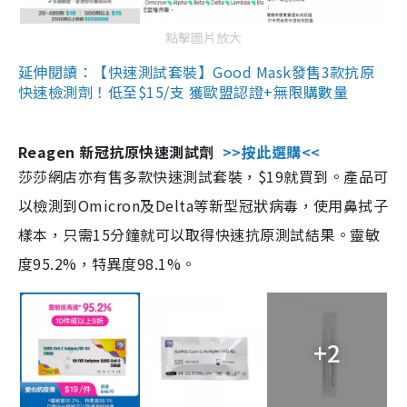
點擊圖片放大
延伸閱讀：【快速測試套裝】Good Mask發售3款抗原
快速檢測劑！低至$15/支 獲歐盟認證+無限購數量
Reagen 新冠抗原快速測試劑
>>按此選購<<
莎莎網店亦有售多款快速測試套裝，$19就買到。產品可
以檢測到Omicron及Delta等新型冠狀病毒，使用鼻拭子
樣本，只需15分鐘就可以取得快速抗原測試結果。靈敏
度95.2%，特異度98.1%。
+2