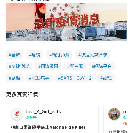
著數
疫情
新冠肺炎
快速測試套裝
快速測試
網購優惠
衞生署
網購平台
歐盟
冠狀病毒
SARS－CoV－2
護理
更多真實評價
Just_A_Girl_eats
co c
娛樂
吹
台灣
追劇日常🎬 殺手媽咪 A Bona Fide Killer
台灣地鐵宣