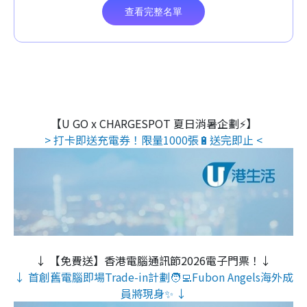
【U GO x CHARGESPOT 夏日消暑企劃⚡】
> 打卡即送充電券！限量1000張🔋送完即止 <
↓ 【免費送】香港電腦通訊節2026電子門票！↓
↓ 首創舊電腦即場Trade-in計劃🧑‍💻Fubon Angels海外成
員將現身✨ ↓