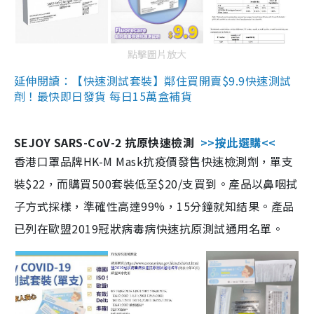
點擊圖片放大
延伸閱讀：【快速測試套裝】鄰住買開賣$9.9快速測試
劑！最快即日發貨 每日15萬盒補貨
SEJOY SARS-CoV-2 抗原快速檢測
>>按此選購<<
香港口罩品牌HK-M Mask抗疫價發售快速檢測劑，單支
裝$22，而購買500套裝低至$20/支買到。產品以鼻咽拭
子方式採樣，準確性高達99%，15分鐘就知結果。產品
已列在歐盟2019冠狀病毒病快速抗原測試通用名單。