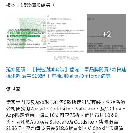
樣本，15分鐘知結果。
+2
點擊圖片放大
延伸閱讀：【快速測試套裝】香港口罩品牌開賣2款快速
檢測劑 最平$18起 ！可檢測Delta/Omicron病毒
億世家
億家世門市及App現已有售6款快速測試套裝，包括香港
公司研發的Wesail、Goldsite、Safecare、及V-Chek。
App限定優惠，購買10支可享75折，而門市則10支8
折。現凡於App購買Safecare及Goldsite，售價低至
$186.7，平均每支只需$18.6就買到。V-Chek門市購買