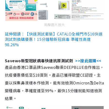
點擊圖片放大
延伸閱讀：【快速測試套裝】CATALO全線門市$16快速
測試劑換購優惠！15分鐘驗新冠病毒 準確性高達
98.26%
Savewo新型冠狀病毒快速抗原測試劑
>>按此選購<<
產品由香港口罩品牌Savewo聯乘DEEPBLUE合作推出，
抗疫優惠價低至$18買到。產品已獲得歐盟CE認證，主
要以採集鼻液樣本作檢測，能有效檢測Omicron及Delta
變種病毒，準確度達至99%，最快15分鐘就能知道檢測
結果。