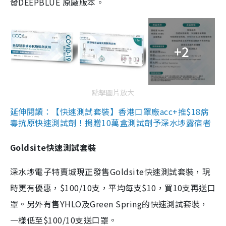
發DEEPBLUE 原廠版本。
+2
點擊圖片放大
延伸閱讀：【快速測試套裝】香港口罩廠acc+推$18病
毒抗原快速測試劑！捐贈10萬盒測試劑予深水埗露宿者
Goldsite快速測試套裝
深水埗電子特賣城現正發售Goldsite快速測試套裝，現
時更有優惠，$100/10支，平均每支$10，買10支再送口
罩。另外有售YHLO及Green Spring的快速測試套裝，
一樣低至$100/10支送口罩。