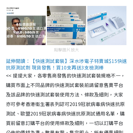
點擊圖片放大
延伸閱讀：【快速測試套裝】深水埗電子特賣城$15快速
抗原測試劑 現貨發售！買10支再送3支檢測棒
<< 提提大家，各零售商發售的快速測試套裝規格不一，
購買市面上不同品牌的快速測試套裝前請留意售賣平台
及該品牌的快速測試套裝使用方法、條款及細則，大家
亦可參考香港衞生署表列認可2019冠狀病毒病快速抗原
測試、歐盟2019冠狀病毒病快速抗原測試通用名單，購
買前留意訂購平台的使用條款及細則，一切以訂購平台
公佈的價錢為準。數量有限，售完即止；所有優惠細則