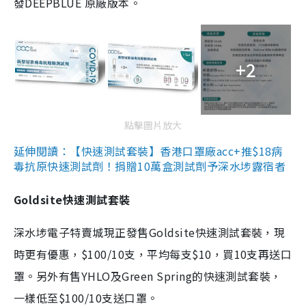
發DEEPBLUE 原廠版本。
+2
點擊圖片放大
延伸閱讀：【快速測試套裝】香港口罩廠acc+推$18病
毒抗原快速測試劑！捐贈10萬盒測試劑予深水埗露宿者
Goldsite快速測試套裝
深水埗電子特賣城現正發售Goldsite快速測試套裝，現
時更有優惠，$100/10支，平均每支$10，買10支再送口
罩。另外有售YHLO及Green Spring的快速測試套裝，
一樣低至$100/10支送口罩。