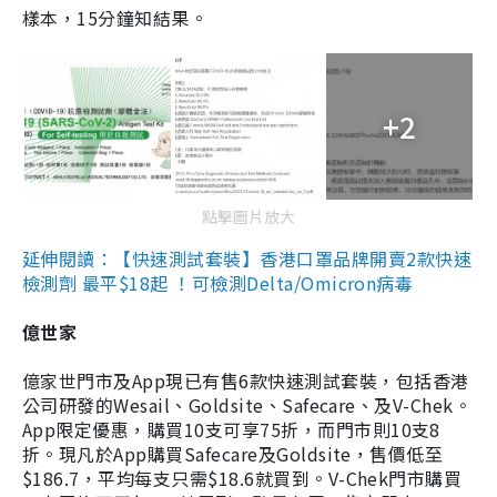
樣本，15分鐘知結果。
+2
點擊圖片放大
延伸閱讀：【快速測試套裝】香港口罩品牌開賣2款快速
檢測劑 最平$18起 ！可檢測Delta/Omicron病毒
億世家
億家世門市及App現已有售6款快速測試套裝，包括香港
公司研發的Wesail、Goldsite、Safecare、及V-Chek。
App限定優惠，購買10支可享75折，而門市則10支8
折。現凡於App購買Safecare及Goldsite，售價低至
$186.7，平均每支只需$18.6就買到。V-Chek門市購買