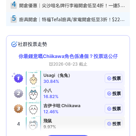
4
開倉優惠｜尖沙咀名牌行李箱開倉低至4折！一連5日 American Tourister/ace./Hallmark $200起！
5
廚具開倉｜特福Tefal廚具/家電開倉低至3折！$220起買平底鍋/炒鑊/湯煲！電飯煲/吸塵機/燙斗$418起