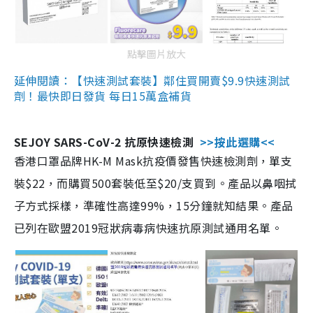
點擊圖片放大
延伸閱讀：【快速測試套裝】鄰住買開賣$9.9快速測試
劑！最快即日發貨 每日15萬盒補貨
SEJOY SARS-CoV-2 抗原快速檢測
>>按此選購<<
香港口罩品牌HK-M Mask抗疫價發售快速檢測劑，單支
裝$22，而購買500套裝低至$20/支買到。產品以鼻咽拭
子方式採樣，準確性高達99%，15分鐘就知結果。產品
已列在歐盟2019冠狀病毒病快速抗原測試通用名單。