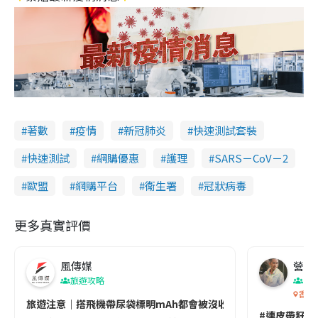
著數
疫情
新冠肺炎
快速測試套裝
快速測試
網購優惠
護理
SARS－CoV－2
歐盟
網購平台
衞生署
冠狀病毒
更多真實評價
風傳媒
營養教
旅遊攻略
生
香港
旅遊注意｜搭飛機帶尿袋標明mAh都會被沒收😱出發前切記檢查「1
#連皮帶籽都