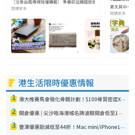
（文章由風傳媒授權轉載） 準備前往韓國旅遊的民眾，近期要特別留
夏天其中一種時
閱讀更多
閱讀更多
港生活限時優惠情報
1
港大推賽馬會強化骨骼計劃！$100骨質密度X光檢查 完成免費運動訓練送超市禮券！附參加資格
2
開倉優惠 | 尖沙咀海港城名牌波鞋開倉低至1折！On鞋$899起／Joy&Peace鞋履$98起
3
豐澤優惠勁減低至44折！Mac mini/iPhone17Pro大減價！廚房家電$220起