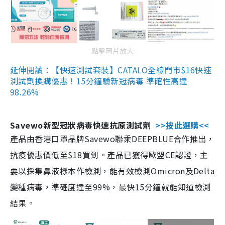
點擊圖片放大
延伸閱讀：【快速測試套裝】CATALO全線門市$16快速
測試劑換購優惠！15分鐘驗新冠病毒 準確性高達
98.26%
Savewo新型冠狀病毒快速抗原測試劑
>>按此選購<<
產品由香港口罩品牌Savewo聯乘DEEPBLUE合作推出，
抗疫優惠價低至$18買到。產品已獲得歐盟CE認證，主
要以採集鼻液樣本作檢測，能有效檢測Omicron及Delta
變種病毒，準確度達至99%，最快15分鐘就能知道檢測
結果。