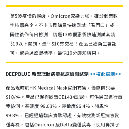
第5波疫情仍嚴峻，Omicron感染力強，確診個案數
字持續高企。不少市民購買快速測試「看門口」或
陽性後作每日檢測。精選13款優惠價快速測試套裝
$19以下買到，最平$10有交易！產品已獲衛生署認
可，或通過歐盟標準，最快10分鐘知結果。
DEEPBLUE 新型冠狀病毒抗原檢測試劑
>>按此選購<<
產品現時於HK Medical Mask官網有售，優惠價只要
$18/件。產品已獲得歐盟CE1434認證，可供民眾進行自
我檢測。準確度 99.03%、靈敏度96.4%、特異性
99.8%，已經通過臨床實驗認證，有效檢測新冠病毒變
種毒株，包括Omicron 及Delta變種病毒。使用鼻拭子