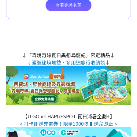
↓「森境奇緣夏日異想尋龍記」限定精品↓
↓漫遊秘境地墊、多用途旅行收納袋↓
【U GO x CHARGESPOT 夏日消暑企劃⚡】
> 打卡即送充電券！限量1000張🔋送完即止 <