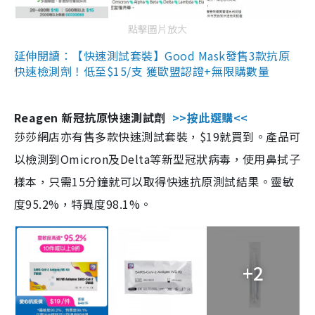
點擊圖片放大
延伸閱讀：【快速測試套裝】Good Mask發售3款抗原
快速檢測劑！低至$15/支 獲歐盟認證+無限購數量
Reagen 新冠抗原快速測試劑
>>按此選購<<
莎莎網店亦有售多款快速測試套裝，$19就買到。產品可
以檢測到Omicron及Delta等新型冠狀病毒，使用鼻拭子
樣本，只需15分鐘就可以取得快速抗原測試結果。靈敏
度95.2%，特異度98.1%。
+2