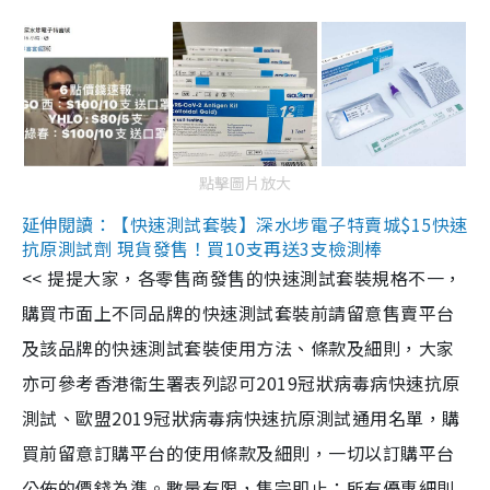
點擊圖片放大
延伸閱讀：【快速測試套裝】深水埗電子特賣城$15快速
抗原測試劑 現貨發售！買10支再送3支檢測棒
<< 提提大家，各零售商發售的快速測試套裝規格不一，
購買市面上不同品牌的快速測試套裝前請留意售賣平台
及該品牌的快速測試套裝使用方法、條款及細則，大家
亦可參考香港衞生署表列認可2019冠狀病毒病快速抗原
測試、歐盟2019冠狀病毒病快速抗原測試通用名單，購
買前留意訂購平台的使用條款及細則，一切以訂購平台
公佈的價錢為準。數量有限，售完即止；所有優惠細則