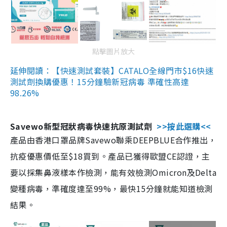
點擊圖片放大
延伸閱讀：【快速測試套裝】CATALO全線門市$16快速
測試劑換購優惠！15分鐘驗新冠病毒 準確性高達
98.26%
Savewo新型冠狀病毒快速抗原測試劑
>>按此選購<<
產品由香港口罩品牌Savewo聯乘DEEPBLUE合作推出，
抗疫優惠價低至$18買到。產品已獲得歐盟CE認證，主
要以採集鼻液樣本作檢測，能有效檢測Omicron及Delta
變種病毒，準確度達至99%，最快15分鐘就能知道檢測
結果。