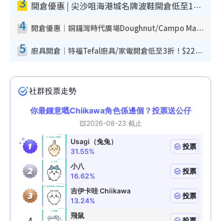
3
開倉優惠 | 尖沙咀海港城名牌波鞋開倉低至1折！On鞋$899起／Joy&Peace鞋履$98起
4
開倉優惠｜銅鑼灣時代廣場Doughnut/Campo Marzio開倉低至1折！背囊、書包、手袋劈價$200起
5
廚具開倉｜特福Tefal廚具/家電開倉低至3折！$220起買平底鍋/炒鑊/湯煲！電飯煲/吸塵機/燙斗$418起