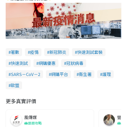
著數
疫情
新冠肺炎
快速測試套裝
快速測試
網購優惠
冠狀病毒
SARS－CoV－2
網購平台
衞生署
護理
歐盟
更多真實評價
風傳媒
營養教
旅遊攻略
生