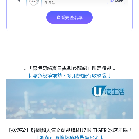
↓「森境奇緣夏日異想尋龍記」限定精品↓
↓漫遊秘境地墊、多用途旅行收納袋↓
【送您🐯】韓國超人氣文創品牌MUZIK TIGER 冰感風扇！
↓將萌虎嘅慵懶療癒帶返屋企↓