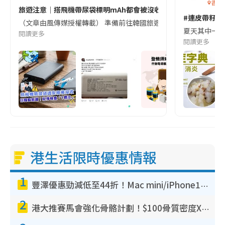
香港
旅遊注意｜搭飛機帶尿袋標明mAh都會被沒收😱出發前切記檢查「1
#連皮帶籽都
（文章由風傳媒授權轉載） 準備前往韓國旅遊的民眾，近期要特別留
夏天其中一種時
閱讀更多
閱讀更多
港生活限時優惠情報
1
豐澤優惠勁減低至44折！Mac mini/iPhone17Pro大減價！廚房家電$220起
2
港大推賽馬會強化骨骼計劃！$100骨質密度X光檢查 完成免費運動訓練送超市禮券！附參加資格