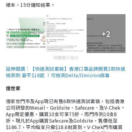
樣本，15分鐘知結果。
+2
點擊圖片放大
延伸閱讀：【快速測試套裝】香港口罩品牌開賣2款快速
檢測劑 最平$18起 ！可檢測Delta/Omicron病毒
億世家
億家世門市及App現已有售6款快速測試套裝，包括香港
公司研發的Wesail、Goldsite、Safecare、及V-Chek。
App限定優惠，購買10支可享75折，而門市則10支8
折。現凡於App購買Safecare及Goldsite，售價低至
$186.7，平均每支只需$18.6就買到。V-Chek門市購買