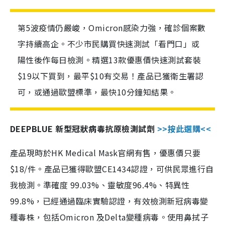
第5波疫情仍嚴峻，Omicron感染力強，確診個案數
字持續高企。不少市民購買快速測試「看門口」或
陽性後作每日檢測。精選13款優惠價快速測試套裝
$19以下買到，最平$10有交易！產品已獲衛生署認
可，或通過歐盟標準，最快10分鐘知結果。
DEEPBLUE 新型冠狀病毒抗原檢測試劑
>>按此選購<<
產品現時於HK Medical Mask官網有售，優惠價只要
$18/件。產品已獲得歐盟CE1434認證，可供民眾進行自
我檢測。準確度 99.03%、靈敏度96.4%、特異性
99.8%，已經通過臨床實驗認證，有效檢測新冠病毒變
種毒株，包括Omicron 及Delta變種病毒。使用鼻拭子