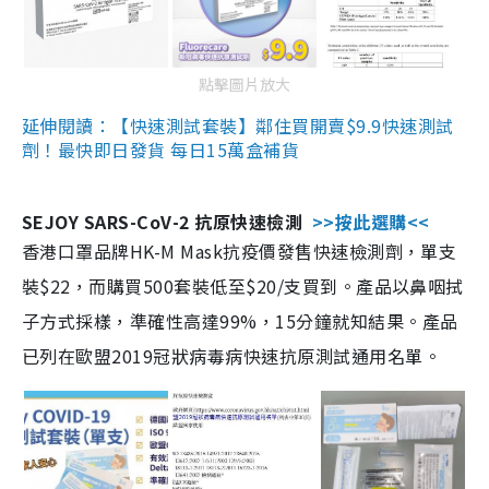
點擊圖片放大
延伸閱讀：【快速測試套裝】鄰住買開賣$9.9快速測試
劑！最快即日發貨 每日15萬盒補貨
SEJOY SARS-CoV-2 抗原快速檢測
>>按此選購<<
香港口罩品牌HK-M Mask抗疫價發售快速檢測劑，單支
裝$22，而購買500套裝低至$20/支買到。產品以鼻咽拭
子方式採樣，準確性高達99%，15分鐘就知結果。產品
已列在歐盟2019冠狀病毒病快速抗原測試通用名單。