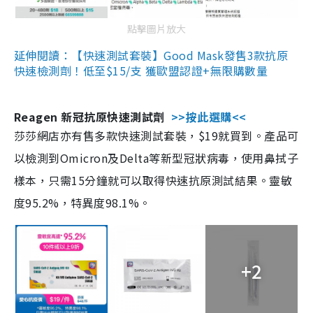
點擊圖片放大
延伸閱讀：【快速測試套裝】Good Mask發售3款抗原
快速檢測劑！低至$15/支 獲歐盟認證+無限購數量
Reagen 新冠抗原快速測試劑
>>按此選購<<
莎莎網店亦有售多款快速測試套裝，$19就買到。產品可
以檢測到Omicron及Delta等新型冠狀病毒，使用鼻拭子
樣本，只需15分鐘就可以取得快速抗原測試結果。靈敏
度95.2%，特異度98.1%。
+2