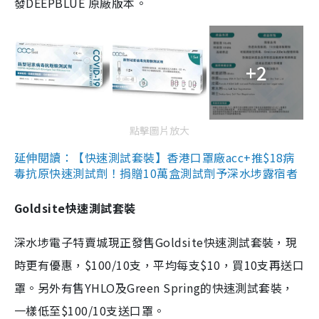
發DEEPBLUE 原廠版本。
+2
點擊圖片放大
延伸閱讀：【快速測試套裝】香港口罩廠acc+推$18病
毒抗原快速測試劑！捐贈10萬盒測試劑予深水埗露宿者
Goldsite快速測試套裝
深水埗電子特賣城現正發售Goldsite快速測試套裝，現
時更有優惠，$100/10支，平均每支$10，買10支再送口
罩。另外有售YHLO及Green Spring的快速測試套裝，
一樣低至$100/10支送口罩。