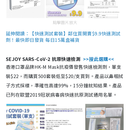
點擊圖片放大
延伸閱讀：【快速測試套裝】鄰住買開賣$9.9快速測試
劑！最快即日發貨 每日15萬盒補貨
SEJOY SARS-CoV-2 抗原快速檢測
>>按此選購<<
香港口罩品牌HK-M Mask抗疫價發售快速檢測劑，單支
裝$22，而購買500套裝低至$20/支買到。產品以鼻咽拭
子方式採樣，準確性高達99%，15分鐘就知結果。產品
已列在歐盟2019冠狀病毒病快速抗原測試通用名單。