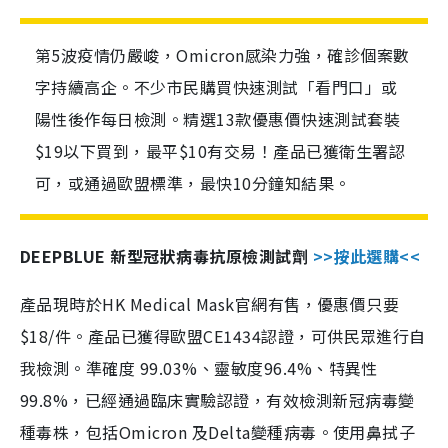
第5波疫情仍嚴峻，Omicron感染力強，確診個案數
字持續高企。不少市民購買快速測試「看門口」或
陽性後作每日檢測。精選13款優惠價快速測試套裝
$19以下買到，最平$10有交易！產品已獲衛生署認
可，或通過歐盟標準，最快10分鐘知結果。
DEEPBLUE 新型冠狀病毒抗原檢測試劑
>>按此選購<<
產品現時於HK Medical Mask官網有售，優惠價只要
$18/件。產品已獲得歐盟CE1434認證，可供民眾進行自
我檢測。準確度 99.03%、靈敏度96.4%、特異性
99.8%，已經通過臨床實驗認證，有效檢測新冠病毒變
種毒株，包括Omicron 及Delta變種病毒。使用鼻拭子