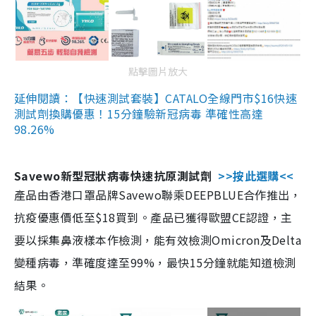
點擊圖片放大
延伸閱讀：【快速測試套裝】CATALO全線門市$16快速
測試劑換購優惠！15分鐘驗新冠病毒 準確性高達
98.26%
Savewo新型冠狀病毒快速抗原測試劑
>>按此選購<<
產品由香港口罩品牌Savewo聯乘DEEPBLUE合作推出，
抗疫優惠價低至$18買到。產品已獲得歐盟CE認證，主
要以採集鼻液樣本作檢測，能有效檢測Omicron及Delta
變種病毒，準確度達至99%，最快15分鐘就能知道檢測
結果。