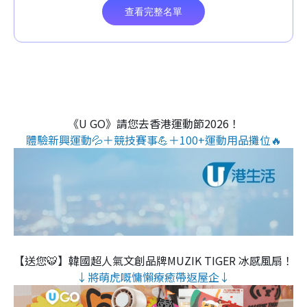
《U GO》請您去香港運動節2026！
體驗新興運動💦＋競技賽事💪＋100+運動用品攤位🔥
【送您🐯】韓國超人氣文創品牌MUZIK TIGER 冰感風扇！
↓將萌虎嘅慵懶療癒帶返屋企↓