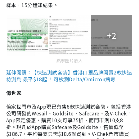
樣本，15分鐘知結果。
+2
點擊圖片放大
延伸閱讀：【快速測試套裝】香港口罩品牌開賣2款快速
檢測劑 最平$18起 ！可檢測Delta/Omicron病毒
億世家
億家世門市及App現已有售6款快速測試套裝，包括香港
公司研發的Wesail、Goldsite、Safecare、及V-Chek。
App限定優惠，購買10支可享75折，而門市則10支8
折。現凡於App購買Safecare及Goldsite，售價低至
$186.7，平均每支只需$18.6就買到。V-Chek門市購買