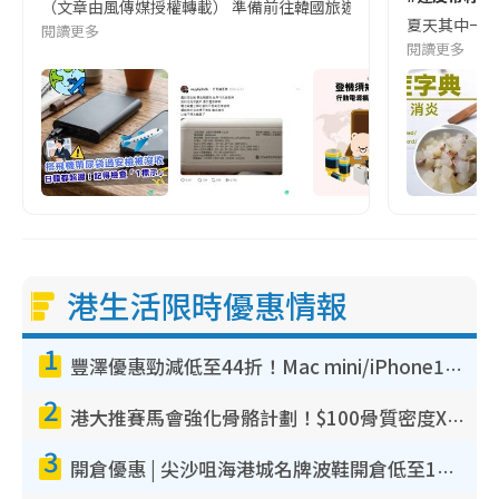
（文章由風傳媒授權轉載） 準備前往韓國旅遊的民眾，近期要特別留
夏天其中一種時
閱讀更多
閱讀更多
港生活限時優惠情報
1
豐澤優惠勁減低至44折！Mac mini/iPhone17Pro大減價！廚房家電$220起
2
港大推賽馬會強化骨骼計劃！$100骨質密度X光檢查 完成免費運動訓練送超市禮券！附參加資格
3
開倉優惠 | 尖沙咀海港城名牌波鞋開倉低至1折！On鞋$899起／Joy&Peace鞋履$98起