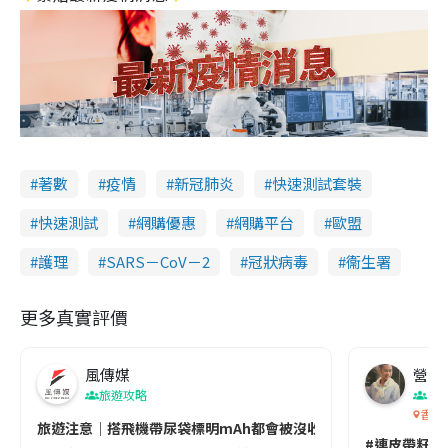
著數
疫情
新冠肺炎
快速測試套裝
快速測試
網購優惠
網購平台
歐盟
護理
SARS－CoV－2
冠狀病毒
衞生署
更多真實評價
風傳媒
營養教
旅遊攻略
生
香港
旅遊注意｜搭飛機帶尿袋標明mAh都會被沒收😱出發前切記檢查「1
#連皮帶籽都