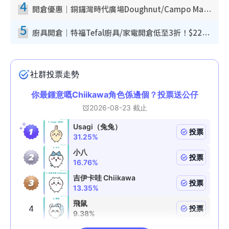
4
開倉優惠｜銅鑼灣時代廣場Doughnut/Campo Marzio開倉低至1折！背囊、書包、手袋劈價$200起
5
廚具開倉｜特福Tefal廚具/家電開倉低至3折！$220起買平底鍋/炒鑊/湯煲！電飯煲/吸塵機/燙斗$418起