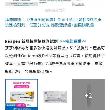
點擊圖片放大
延伸閱讀：【快速測試套裝】Good Mask發售3款抗原
快速檢測劑！低至$15/支 獲歐盟認證+無限購數量
Reagen 新冠抗原快速測試劑
>>按此選購<<
莎莎網店亦有售多款快速測試套裝，$19就買到。產品可
以檢測到Omicron及Delta等新型冠狀病毒，使用鼻拭子
樣本，只需15分鐘就可以取得快速抗原測試結果。靈敏
度95.2%，特異度98.1%。
+2