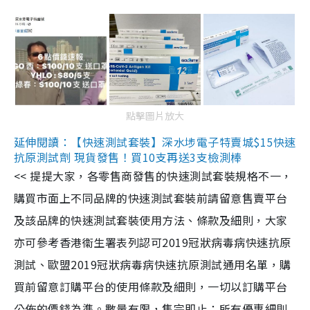
點擊圖片放大
延伸閱讀：【快速測試套裝】深水埗電子特賣城$15快速
抗原測試劑 現貨發售！買10支再送3支檢測棒
<< 提提大家，各零售商發售的快速測試套裝規格不一，
購買市面上不同品牌的快速測試套裝前請留意售賣平台
及該品牌的快速測試套裝使用方法、條款及細則，大家
亦可參考香港衞生署表列認可2019冠狀病毒病快速抗原
測試、歐盟2019冠狀病毒病快速抗原測試通用名單，購
買前留意訂購平台的使用條款及細則，一切以訂購平台
公佈的價錢為準。數量有限，售完即止；所有優惠細則