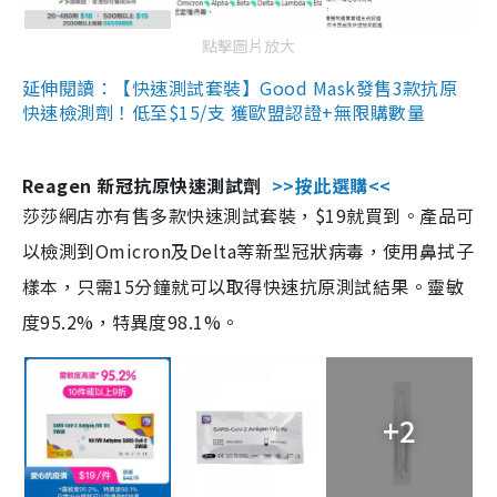
點擊圖片放大
延伸閱讀：【快速測試套裝】Good Mask發售3款抗原
快速檢測劑！低至$15/支 獲歐盟認證+無限購數量
Reagen 新冠抗原快速測試劑
>>按此選購<<
莎莎網店亦有售多款快速測試套裝，$19就買到。產品可
以檢測到Omicron及Delta等新型冠狀病毒，使用鼻拭子
樣本，只需15分鐘就可以取得快速抗原測試結果。靈敏
度95.2%，特異度98.1%。
+2