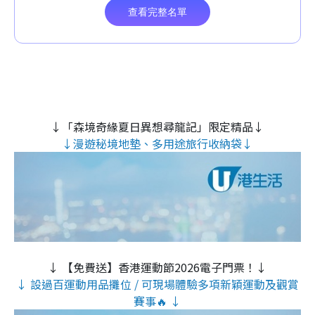
↓「森境奇緣夏日異想尋龍記」限定精品↓
↓漫遊秘境地墊、多用途旅行收納袋↓
↓ 【免費送】香港運動節2026電子門票！↓
↓ 設過百運動用品攤位 / 可現場體驗多項新穎運動及觀賞
賽事🔥 ↓