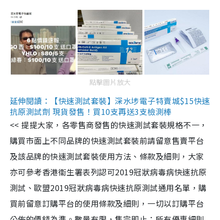
點擊圖片放大
延伸閱讀：【快速測試套裝】深水埗電子特賣城$15快速
抗原測試劑 現貨發售！買10支再送3支檢測棒
<< 提提大家，各零售商發售的快速測試套裝規格不一，
購買市面上不同品牌的快速測試套裝前請留意售賣平台
及該品牌的快速測試套裝使用方法、條款及細則，大家
亦可參考香港衞生署表列認可2019冠狀病毒病快速抗原
測試、歐盟2019冠狀病毒病快速抗原測試通用名單，購
買前留意訂購平台的使用條款及細則，一切以訂購平台
公佈的價錢為準。數量有限，售完即止；所有優惠細則