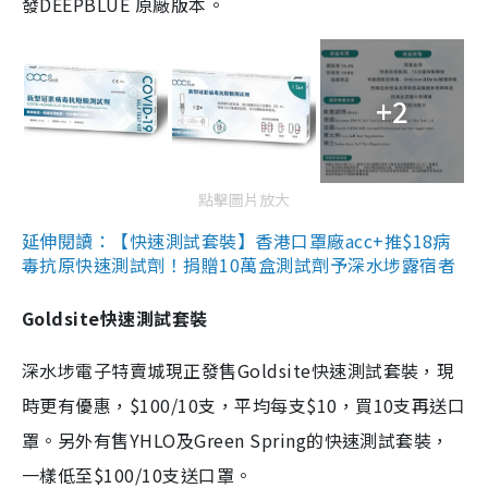
發DEEPBLUE 原廠版本。
+2
點擊圖片放大
延伸閱讀：【快速測試套裝】香港口罩廠acc+推$18病
毒抗原快速測試劑！捐贈10萬盒測試劑予深水埗露宿者
Goldsite快速測試套裝
深水埗電子特賣城現正發售Goldsite快速測試套裝，現
時更有優惠，$100/10支，平均每支$10，買10支再送口
罩。另外有售YHLO及Green Spring的快速測試套裝，
一樣低至$100/10支送口罩。