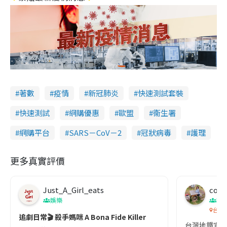
著數
疫情
新冠肺炎
快速測試套裝
快速測試
網購優惠
歐盟
衞生署
網購平台
SARS－CoV－2
冠狀病毒
護理
更多真實評價
Just_A_Girl_eats
co c
娛樂
吹
台灣
追劇日常🎬 殺手媽咪 A Bona Fide Killer
台灣地鐵宣