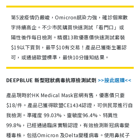
第5波疫情仍嚴峻，Omicron感染力強，確診個案數
字持續高企。不少市民購買快速測試「看門口」或
陽性後作每日檢測。精選13款優惠價快速測試套裝
$19以下買到，最平$10有交易！產品已獲衛生署認
可，或通過歐盟標準，最快10分鐘知結果。
DEEPBLUE 新型冠狀病毒抗原檢測試劑
>>按此選購<<
產品現時於HK Medical Mask官網有售，優惠價只要
$18/件。產品已獲得歐盟CE1434認證，可供民眾進行自
我檢測。準確度 99.03%、靈敏度96.4%、特異性
99.8%，已經通過臨床實驗認證，有效檢測新冠病毒變
種毒株，包括Omicron 及Delta變種病毒。使用鼻拭子