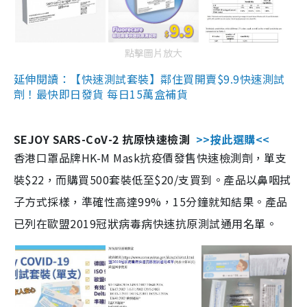
點擊圖片放大
延伸閱讀：【快速測試套裝】鄰住買開賣$9.9快速測試
劑！最快即日發貨 每日15萬盒補貨
SEJOY SARS-CoV-2 抗原快速檢測
>>按此選購<<
香港口罩品牌HK-M Mask抗疫價發售快速檢測劑，單支
裝$22，而購買500套裝低至$20/支買到。產品以鼻咽拭
子方式採樣，準確性高達99%，15分鐘就知結果。產品
已列在歐盟2019冠狀病毒病快速抗原測試通用名單。