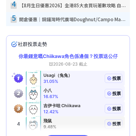
4
【8月生日優惠2026】全港85大食買玩著數攻略 自助餐/火鍋放題同行免費＋誠品/DONKI送現金券
5
開倉優惠｜銅鑼灣時代廣場Doughnut/Campo Marzio開倉低至1折！背囊、書包、手袋劈價$200起