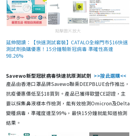
點擊圖片放大
延伸閱讀：【快速測試套裝】CATALO全線門市$16快速
測試劑換購優惠！15分鐘驗新冠病毒 準確性高達
98.26%
Savewo新型冠狀病毒快速抗原測試劑
>>按此選購<<
產品由香港口罩品牌Savewo聯乘DEEPBLUE合作推出，
抗疫優惠價低至$18買到。產品已獲得歐盟CE認證，主
要以採集鼻液樣本作檢測，能有效檢測Omicron及Delta
變種病毒，準確度達至99%，最快15分鐘就能知道檢測
結果。