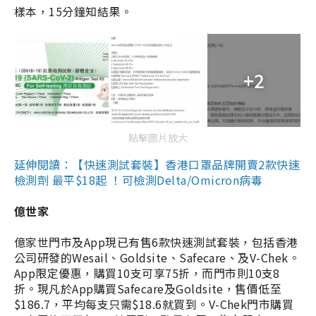
樣本，15分鐘知結果。
+2
點擊圖片放大
延伸閱讀：【快速測試套裝】香港口罩品牌開賣2款快速
檢測劑 最平$18起 ！可檢測Delta/Omicron病毒
億世家
億家世門市及App現已有售6款快速測試套裝，包括香港
公司研發的Wesail、Goldsite、Safecare、及V-Chek。
App限定優惠，購買10支可享75折，而門市則10支8
折。現凡於App購買Safecare及Goldsite，售價低至
$186.7，平均每支只需$18.6就買到。V-Chek門市購買