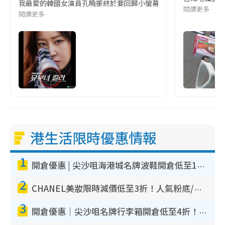
我最愛的韓國女演員孔曉振終於要回歸小螢幕啦!這次的劇本改編自同名
閱讀更多
閱讀更多
港生活限時優惠情報
1
開倉優惠 | 尖沙咀海港城名牌波鞋開倉低至1折！On鞋$899起／Joy&Peace鞋履$98起
2
CHANEL美妝限時減價低至3折！人氣粉底/唇膏/精華液低至$275！COCO香水都有平
3
開倉優惠｜尖沙咀名牌行李箱開倉低至4折！一連5日 American Tourister/ace./Hallmark $200起！