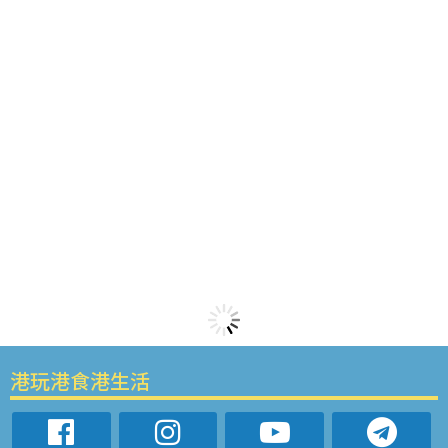
港玩港食港生活