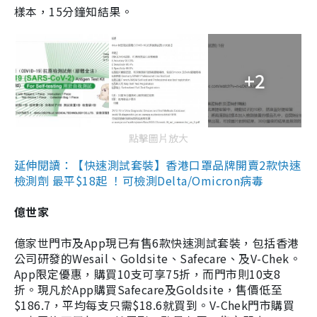
樣本，15分鐘知結果。
+2
點擊圖片放大
延伸閱讀：【快速測試套裝】香港口罩品牌開賣2款快速
檢測劑 最平$18起 ！可檢測Delta/Omicron病毒
億世家
億家世門市及App現已有售6款快速測試套裝，包括香港
公司研發的Wesail、Goldsite、Safecare、及V-Chek。
App限定優惠，購買10支可享75折，而門市則10支8
折。現凡於App購買Safecare及Goldsite，售價低至
$186.7，平均每支只需$18.6就買到。V-Chek門市購買