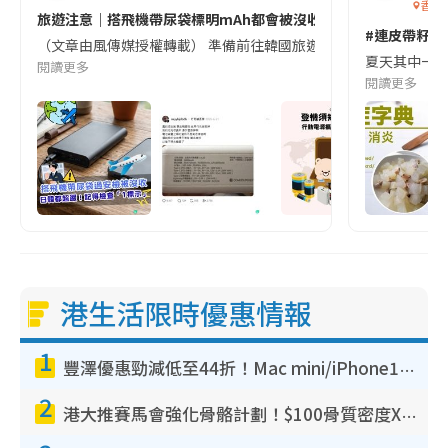
香港
旅遊注意｜搭飛機帶尿袋標明mAh都會被沒收😱出發前切記檢查「1
#連皮帶籽都
（文章由風傳媒授權轉載） 準備前往韓國旅遊的民眾，近期要特別留
夏天其中一種時
閱讀更多
閱讀更多
港生活限時優惠情報
1
豐澤優惠勁減低至44折！Mac mini/iPhone17Pro大減價！廚房家電$220起
2
港大推賽馬會強化骨骼計劃！$100骨質密度X光檢查 完成免費運動訓練送超市禮券！附參加資格