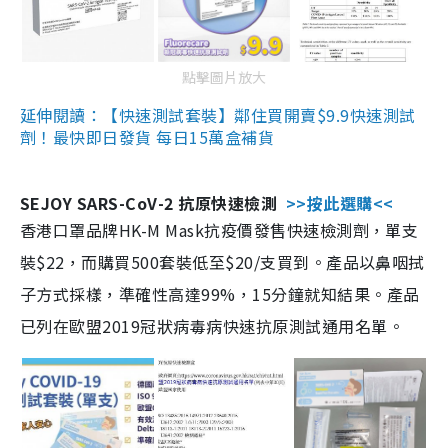
點擊圖片放大
延伸閱讀：【快速測試套裝】鄰住買開賣$9.9快速測試
劑！最快即日發貨 每日15萬盒補貨
SEJOY SARS-CoV-2 抗原快速檢測
>>按此選購<<
香港口罩品牌HK-M Mask抗疫價發售快速檢測劑，單支
裝$22，而購買500套裝低至$20/支買到。產品以鼻咽拭
子方式採樣，準確性高達99%，15分鐘就知結果。產品
已列在歐盟2019冠狀病毒病快速抗原測試通用名單。