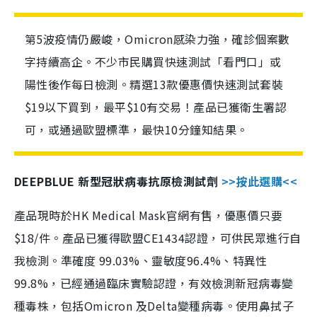
第5波疫情仍嚴峻，Omicron感染力強，確診個案數
字持續高企。不少市民購買快速測試「看門口」或
陽性後作每日檢測。精選13款優惠價快速測試套裝
$19以下買到，最平$10有交易！產品已獲衛生署認
可，或通過歐盟標準，最快10分鐘知結果。
DEEPBLUE 新型冠狀病毒抗原檢測試劑
>>按此選購<<
產品現時於HK Medical Mask官網有售，優惠價只要
$18/件。產品已獲得歐盟CE1434認證，可供民眾進行自
我檢測。準確度 99.03%、靈敏度96.4%、特異性
99.8%，已經通過臨床實驗認證，有效檢測新冠病毒變
種毒株，包括Omicron 及Delta變種病毒。使用鼻拭子