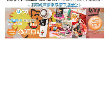
↓將萌虎嘅慵懶療癒帶返屋企↓