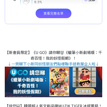
【新會員限定】《U GO》請你睇👹《蠟筆小新劇場版：千
奇百怪！我的妖怪假期》！
↓一齊睇下小新同妖怪朋友們點樣聯手拯救屋企人啦↓
【送您🐯】韓國超人氣文創品牌MUZIK TIGER 冰感風扇！