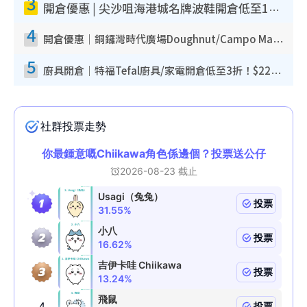
3
開倉優惠 | 尖沙咀海港城名牌波鞋開倉低至1折！On鞋$899起／Joy&Peace鞋履$98起
4
開倉優惠｜銅鑼灣時代廣場Doughnut/Campo Marzio開倉低至1折！背囊、書包、手袋劈價$200起
5
廚具開倉｜特福Tefal廚具/家電開倉低至3折！$220起買平底鍋/炒鑊/湯煲！電飯煲/吸塵機/燙斗$418起