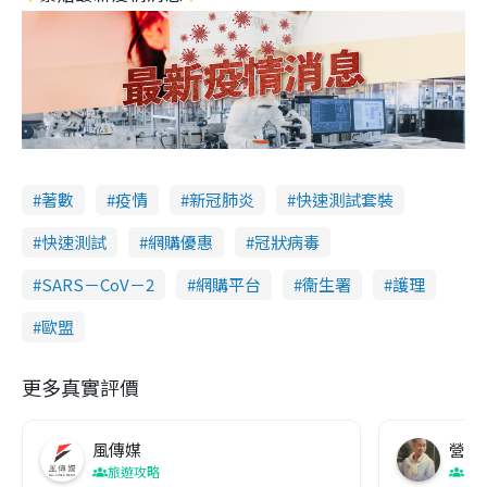
著數
疫情
新冠肺炎
快速測試套裝
快速測試
網購優惠
冠狀病毒
SARS－CoV－2
網購平台
衞生署
護理
歐盟
更多真實評價
風傳媒
營養教
旅遊攻略
生