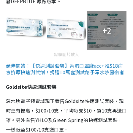
發DEEPBLUE 原廠版本。
+2
點擊圖片放大
延伸閱讀：【快速測試套裝】香港口罩廠acc+推$18病
毒抗原快速測試劑！捐贈10萬盒測試劑予深水埗露宿者
Goldsite快速測試套裝
深水埗電子特賣城現正發售Goldsite快速測試套裝，現
時更有優惠，$100/10支，平均每支$10，買10支再送口
罩。另外有售YHLO及Green Spring的快速測試套裝，
一樣低至$100/10支送口罩。