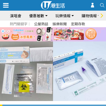
演唱會
優惠著數
玩樂情報
購物情報
熱門關鍵字：
公屋熱話
娛樂新聞
定期存款