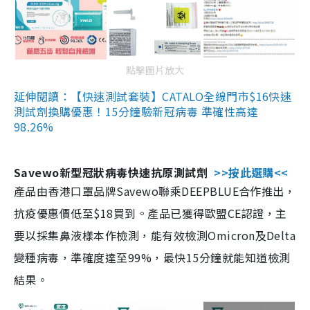
點擊圖片放大
延伸閱讀：【快速測試套裝】CATALO全線門市$16快速
測試劑換購優惠！15分鐘驗新冠病毒 準確性高達
98.26%
Savewo新型冠狀病毒快速抗原測試劑
>>按此選購<<
產品由香港口罩品牌Savewo聯乘DEEPBLUE合作推出，
抗疫優惠價低至$18買到。產品已獲得歐盟CE認證，主
要以採集鼻液樣本作檢測，能有效檢測Omicron及Delta
變種病毒，準確度達至99%，最快15分鐘就能知道檢測
結果。