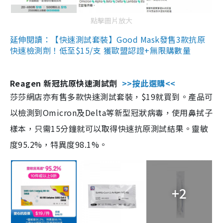
點擊圖片放大
延伸閱讀：【快速測試套裝】Good Mask發售3款抗原
快速檢測劑！低至$15/支 獲歐盟認證+無限購數量
Reagen 新冠抗原快速測試劑
>>按此選購<<
莎莎網店亦有售多款快速測試套裝，$19就買到。產品可
以檢測到Omicron及Delta等新型冠狀病毒，使用鼻拭子
樣本，只需15分鐘就可以取得快速抗原測試結果。靈敏
度95.2%，特異度98.1%。
+2