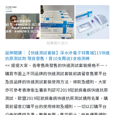
點擊圖片放大
延伸閱讀：【快速測試套裝】深水埗電子特賣城$15快速
抗原測試劑 現貨發售！買10支再送3支檢測棒
<< 提提大家，各零售商發售的快速測試套裝規格不一，
購買市面上不同品牌的快速測試套裝前請留意售賣平台
及該品牌的快速測試套裝使用方法、條款及細則，大家
亦可參考香港衞生署表列認可2019冠狀病毒病快速抗原
測試、歐盟2019冠狀病毒病快速抗原測試通用名單，購
買前留意訂購平台的使用條款及細則，一切以訂購平台
公佈的價錢為準。數量有限，售完即止；所有優惠細則