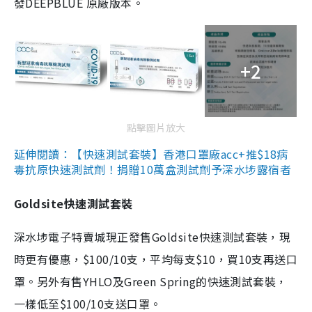
發DEEPBLUE 原廠版本。
+2
點擊圖片放大
延伸閱讀：【快速測試套裝】香港口罩廠acc+推$18病
毒抗原快速測試劑！捐贈10萬盒測試劑予深水埗露宿者
Goldsite快速測試套裝
深水埗電子特賣城現正發售Goldsite快速測試套裝，現
時更有優惠，$100/10支，平均每支$10，買10支再送口
罩。另外有售YHLO及Green Spring的快速測試套裝，
一樣低至$100/10支送口罩。