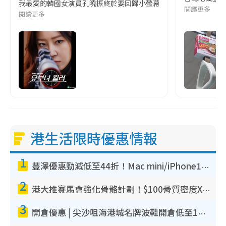
我最愛的韓國女演員孔曉振終於要回歸小螢幕啦!這次的劇本改編自同名
閱讀更多
閱讀更多
港生活限時優惠情報
1
豐澤優惠勁減低至44折！Mac mini/iPhone17Pro大減價！廚房家電$220起
2
港大推賽馬會強化骨骼計劃！$100骨質密度X光檢查 完成免費運動訓練送超市禮券！附參加資格
3
開倉優惠 | 尖沙咀海港城名牌波鞋開倉低至1折！On鞋$899起／Joy&Peace鞋履$98起