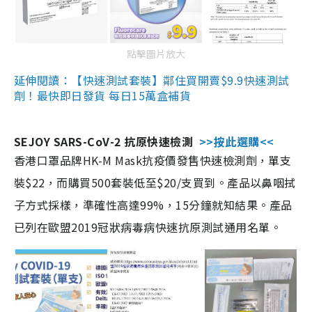
點擊圖片放大
延伸閱讀：【快速測試套裝】鄰住買開賣$9.9快速測試
劑！最快即日發貨 每日15萬盒補貨
SEJOY SARS-CoV-2 抗原快速檢測
>>按此選購<<
香港口罩品牌HK-M Mask抗疫價發售快速檢測劑，單支
裝$22，而購買500套裝低至$20/支買到。產品以鼻咽拭
子方式採樣，準確性高達99%，15分鐘就知結果。產品
已列在歐盟2019冠狀病毒病快速抗原測試通用名單。