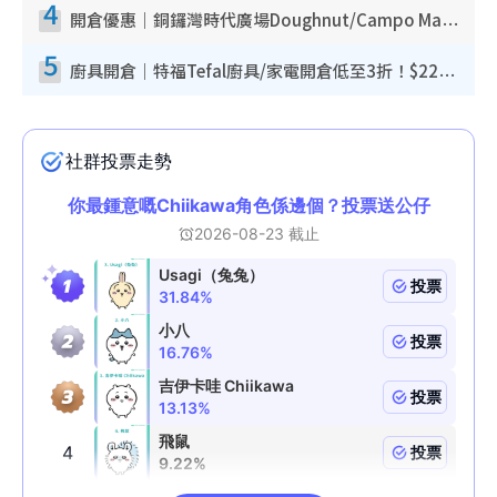
4
開倉優惠｜銅鑼灣時代廣場Doughnut/Campo Marzio開倉低至1折！背囊、書包、手袋劈價$200起
5
廚具開倉｜特福Tefal廚具/家電開倉低至3折！$220起買平底鍋/炒鑊/湯煲！電飯煲/吸塵機/燙斗$418起