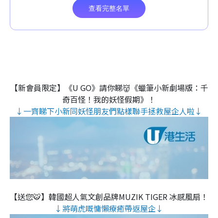
【新會員限定】《U GO》請你睇👹《蠟筆小新劇場版：千
奇百怪！我的妖怪假期》！
↓一齊睇下小新同妖怪朋友們點樣聯手拯救屋企人啦↓
【送您🐯】韓國超人氣文創品牌MUZIK TIGER 冰感風扇！
↓將萌虎嘅慵懶療癒帶返屋企↓