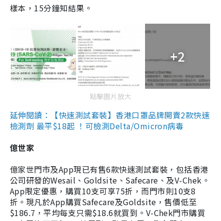
樣本，15分鐘知結果。
+2
點擊圖片放大
延伸閱讀：【快速測試套裝】香港口罩品牌開賣2款快速
檢測劑 最平$18起 ！可檢測Delta/Omicron病毒
億世家
億家世門市及App現已有售6款快速測試套裝，包括香港
公司研發的Wesail、Goldsite、Safecare、及V-Chek。
App限定優惠，購買10支可享75折，而門市則10支8
折。現凡於App購買Safecare及Goldsite，售價低至
$186.7，平均每支只需$18.6就買到。V-Chek門市購買