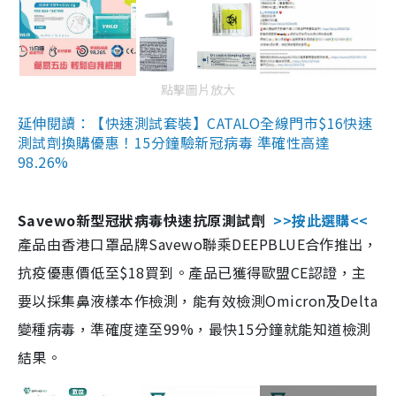
點擊圖片放大
延伸閱讀：【快速測試套裝】CATALO全線門市$16快速
測試劑換購優惠！15分鐘驗新冠病毒 準確性高達
98.26%
Savewo新型冠狀病毒快速抗原測試劑
>>按此選購<<
產品由香港口罩品牌Savewo聯乘DEEPBLUE合作推出，
抗疫優惠價低至$18買到。產品已獲得歐盟CE認證，主
要以採集鼻液樣本作檢測，能有效檢測Omicron及Delta
變種病毒，準確度達至99%，最快15分鐘就能知道檢測
結果。