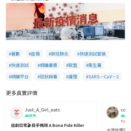
著數
疫情
新冠肺炎
快速測試套裝
快速測試
網購優惠
歐盟
衞生署
網購平台
冠狀病毒
護理
SARS－CoV－2
更多真實評價
Just_A_Girl_eats
co c
娛樂
吹
台灣
追劇日常🎬 殺手媽咪 A Bona Fide Killer
台灣地鐵宣