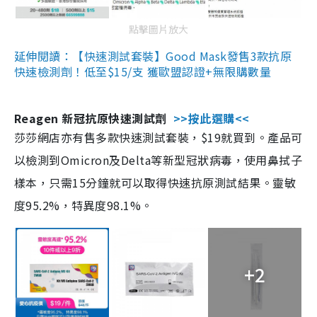
點擊圖片放大
延伸閱讀：【快速測試套裝】Good Mask發售3款抗原
快速檢測劑！低至$15/支 獲歐盟認證+無限購數量
Reagen 新冠抗原快速測試劑
>>按此選購<<
莎莎網店亦有售多款快速測試套裝，$19就買到。產品可
以檢測到Omicron及Delta等新型冠狀病毒，使用鼻拭子
樣本，只需15分鐘就可以取得快速抗原測試結果。靈敏
度95.2%，特異度98.1%。
+2