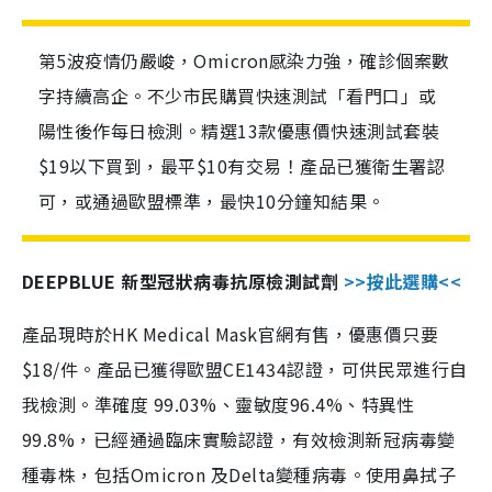
第5波疫情仍嚴峻，Omicron感染力強，確診個案數
字持續高企。不少市民購買快速測試「看門口」或
陽性後作每日檢測。精選13款優惠價快速測試套裝
$19以下買到，最平$10有交易！產品已獲衛生署認
可，或通過歐盟標準，最快10分鐘知結果。
DEEPBLUE 新型冠狀病毒抗原檢測試劑
>>按此選購<<
產品現時於HK Medical Mask官網有售，優惠價只要
$18/件。產品已獲得歐盟CE1434認證，可供民眾進行自
我檢測。準確度 99.03%、靈敏度96.4%、特異性
99.8%，已經通過臨床實驗認證，有效檢測新冠病毒變
種毒株，包括Omicron 及Delta變種病毒。使用鼻拭子