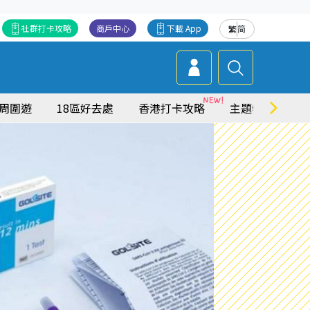
社群打卡攻略
商戶中心
下載 App
繁
简
周圍遊
18區好去處
香港打卡攻略
主題特集