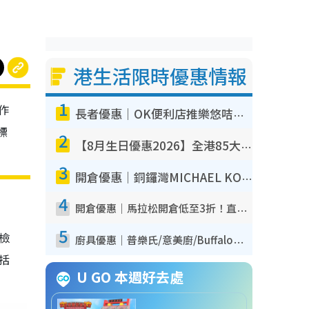
港生活限時優惠情報
1
作
長者優惠｜OK便利店推樂悠咭優惠！買麵包/牛奶/保健品拍卡即減
標
2
【8月生日優惠2026】全港85大食買玩著數攻略 自助餐/火鍋放題同行免費＋誠品/DONKI送現金券
3
開倉優惠｜銅鑼灣MICHAEL KORS開倉低至17折！直擊$500起買手袋/銀包/鞋款 必買經典Jet Set系列
4
開倉優惠｜馬拉松開倉低至3折！直擊$99起買adidas／New Balance／Puma鞋款 STANLEY保溫杯劈價至$119起
5
我檢
廚具優惠｜普樂氏/意美廚/Buffalo廚具低至3折！$89起買煎鍋／炒鑊／個人鍋 同場小家電激減至$99起
包括
U GO 本週好去處