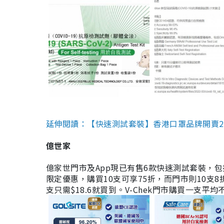
延伸閱讀：【快速測試套裝】香港口罩品牌開賣2款快速
億世家
億家世門市及App現已有售6款快速測試套裝，包括香港公司
限定優惠，購買10支可享75折，而門市則10支8折。現
支只需$18.6就買到。V-Chek門市購買一支平