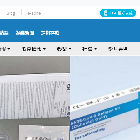
Blog
e-zone
U GO搵好去處
熱話
娛樂新聞
定期存款
情報
飲食情報
娛樂
社會
影片專區