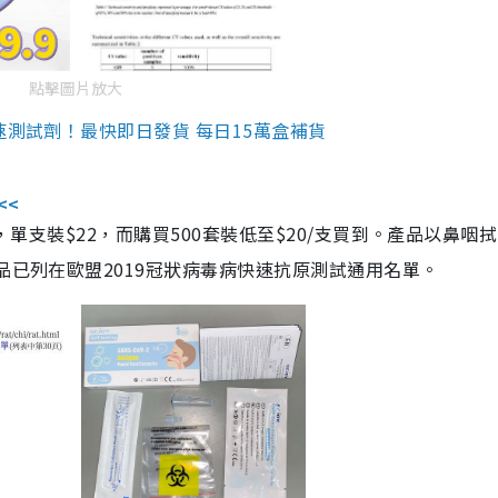
點擊圖片放大
速測試劑！最快即日發貨 每日15萬盒補貨
<<
，單支裝$22，而購買500套裝低至$20/支買到。產品以鼻咽
品已列在歐盟2019冠狀病毒病快速抗原測試通用名單。