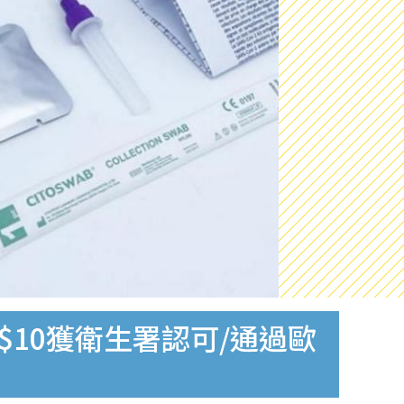
$10獲衛生署認可/通過歐