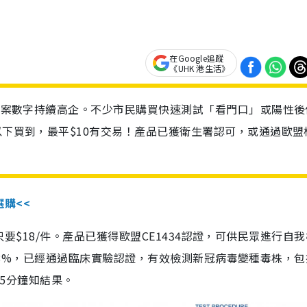
在Google追蹤
《UHK 港生活》
診個案數字持續高企。不少市民購買快速測試「看門口」或陽性後
以下買到，最平$10有交易！產品已獲衛生署認可，或通過歐盟
選購<<
惠價只要$18/件。產品已獲得歐盟CE1434認證，可供民眾進行自
性99.8%，已經通過臨床實驗認證，有效檢測新冠病毒變種毒株，
，15分鐘知結果。