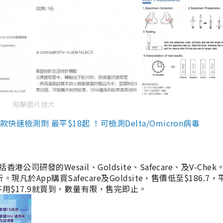
點擊圖片放大
檢測劑 最平$18起 ！可檢測Delta/Omicron病毒
研發的Wesail、Goldsite、Safecare、及V-Chek。
凡於App購買Safecare及Goldsite，售價低至$186.7
均不用$17.9就買到，數量有限，售完即止。