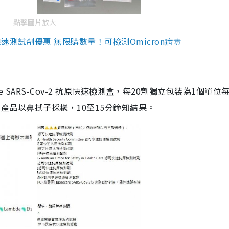
點擊圖片放大
測試劑優惠 無限購數量！可檢測Omicron病毒
are SARS-Cov-2 抗原快速檢測盒，每20劑獨立包裝為1個單位
5。產品以鼻拭子採樣，10至15分鐘知結果。