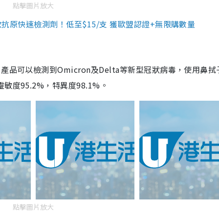
點擊圖片放大
3款抗原快速檢測劑！低至$15/支 獲歐盟認證+無限購數量
品可以檢測到Omicron及Delta等新型冠狀病毒，使用鼻拭
度95.2%，特異度98.1%。
點擊圖片放大