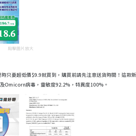
點擊圖片放大
劑，現時只要超低價$9.9就買到，購買前請先注意送貨時間！這款
Omicorn病毒，靈敏度92.2%，特異度100%。