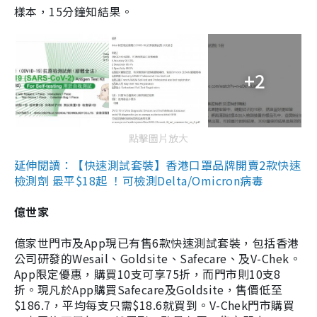
樣本，15分鐘知結果。
+2
點擊圖片放大
延伸閱讀：【快速測試套裝】香港口罩品牌開賣2款快速
檢測劑 最平$18起 ！可檢測Delta/Omicron病毒
億世家
億家世門市及App現已有售6款快速測試套裝，包括香港
公司研發的Wesail、Goldsite、Safecare、及V-Chek。
App限定優惠，購買10支可享75折，而門市則10支8
折。現凡於App購買Safecare及Goldsite，售價低至
$186.7，平均每支只需$18.6就買到。V-Chek門市購買