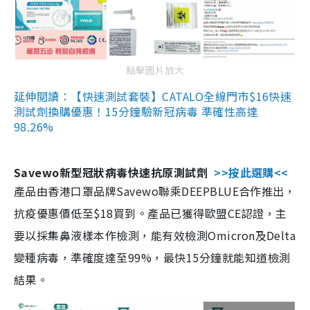
點擊圖片放大
延伸閱讀：【快速測試套裝】CATALO全線門市$16快速
測試劑換購優惠！15分鐘驗新冠病毒 準確性高達
98.26%
Savewo新型冠狀病毒快速抗原測試劑
>>按此選購<<
產品由香港口罩品牌Savewo聯乘DEEPBLUE合作推出，
抗疫優惠價低至$18買到。產品已獲得歐盟CE認證，主
要以採集鼻液樣本作檢測，能有效檢測Omicron及Delta
變種病毒，準確度達至99%，最快15分鐘就能知道檢測
結果。