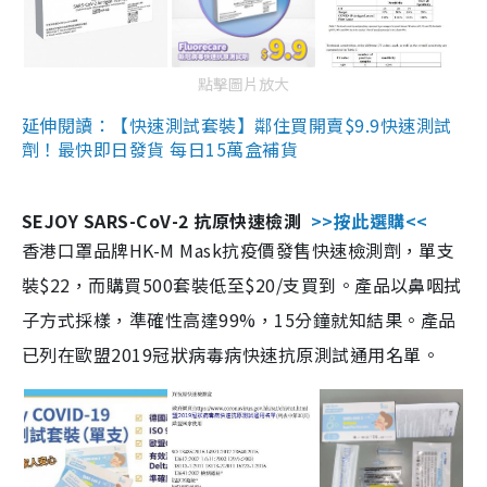
點擊圖片放大
延伸閱讀：【快速測試套裝】鄰住買開賣$9.9快速測試
劑！最快即日發貨 每日15萬盒補貨
SEJOY SARS-CoV-2 抗原快速檢測
>>按此選購<<
香港口罩品牌HK-M Mask抗疫價發售快速檢測劑，單支
裝$22，而購買500套裝低至$20/支買到。產品以鼻咽拭
子方式採樣，準確性高達99%，15分鐘就知結果。產品
已列在歐盟2019冠狀病毒病快速抗原測試通用名單。