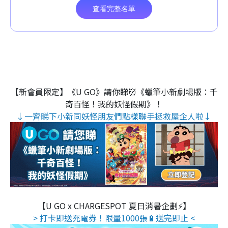
【新會員限定】《U GO》請你睇👹《蠟筆小新劇場版：千
奇百怪！我的妖怪假期》！
↓一齊睇下小新同妖怪朋友們點樣聯手拯救屋企人啦↓
【U GO x CHARGESPOT 夏日消暑企劃⚡】
> 打卡即送充電券！限量1000張🔋送完即止 <