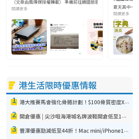
（文章由風傳媒授權轉載） 準備前往韓國旅遊的民眾，近期要特別留
夏天其中一種時
閱讀更多
閱讀更多
港生活限時優惠情報
1
港大推賽馬會強化骨骼計劃！$100骨質密度X光檢查 完成免費運動訓練送超市禮券！附參加資格
2
開倉優惠 | 尖沙咀海港城名牌波鞋開倉低至1折！On鞋$899起／Joy&Peace鞋履$98起
3
豐澤優惠勁減低至44折！Mac mini/iPhone17Pro大減價！廚房家電$220起