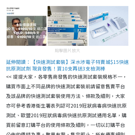
點擊圖片放大
延伸閱讀：【快速測試套裝】深水埗電子特賣城$15快速
抗原測試劑 現貨發售！買10支再送3支檢測棒
<< 提提大家，各零售商發售的快速測試套裝規格不一，
購買市面上不同品牌的快速測試套裝前請留意售賣平台
及該品牌的快速測試套裝使用方法、條款及細則，大家
亦可參考香港衞生署表列認可2019冠狀病毒病快速抗原
測試、歐盟2019冠狀病毒病快速抗原測試通用名單，購
買前留意訂購平台的使用條款及細則，一切以訂購平台
公佈的價錢為準。數量有限，售完即止；所有優惠細則