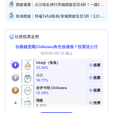
4
開倉優惠｜尖沙咀名牌行李箱開倉低至4折！一連5日 American Tourister/ace./Hallmark $200起！
5
廚具開倉｜特福Tefal廚具/家電開倉低至3折！$220起買平底鍋/炒鑊/湯煲！電飯煲/吸塵機/燙斗$418起