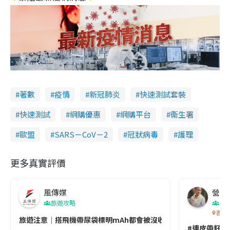
著數
疫情
新冠肺炎
快速測試套裝
快速測試
網購優惠
網購平台
衞生署
歐盟
SARS－CoV－2
冠狀病毒
護理
更多真實評價
風傳媒
營養教
旅遊攻略
生
香港
旅遊注意｜搭飛機帶尿袋標明mAh都會被沒收😱出發前切記檢查「1
#連皮帶籽都