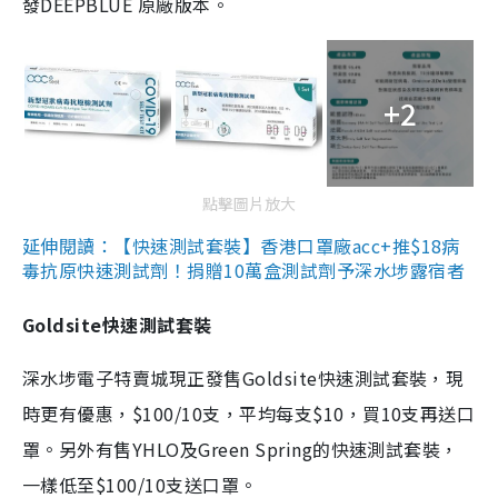
發DEEPBLUE 原廠版本。
+2
點擊圖片放大
延伸閱讀：【快速測試套裝】香港口罩廠acc+推$18病
毒抗原快速測試劑！捐贈10萬盒測試劑予深水埗露宿者
Goldsite快速測試套裝
深水埗電子特賣城現正發售Goldsite快速測試套裝，現
時更有優惠，$100/10支，平均每支$10，買10支再送口
罩。另外有售YHLO及Green Spring的快速測試套裝，
一樣低至$100/10支送口罩。