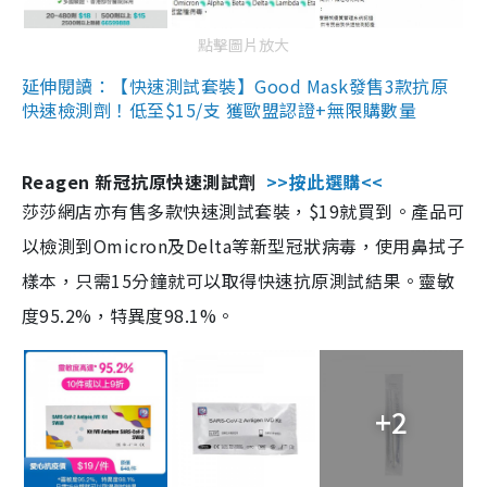
點擊圖片放大
延伸閱讀：【快速測試套裝】Good Mask發售3款抗原
快速檢測劑！低至$15/支 獲歐盟認證+無限購數量
Reagen 新冠抗原快速測試劑
>>按此選購<<
莎莎網店亦有售多款快速測試套裝，$19就買到。產品可
以檢測到Omicron及Delta等新型冠狀病毒，使用鼻拭子
樣本，只需15分鐘就可以取得快速抗原測試結果。靈敏
度95.2%，特異度98.1%。
+2