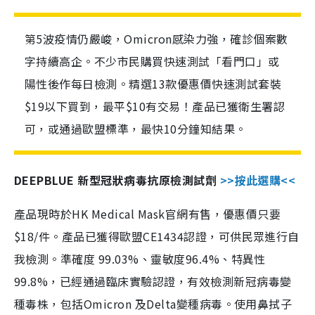
第5波疫情仍嚴峻，Omicron感染力強，確診個案數
字持續高企。不少市民購買快速測試「看門口」或
陽性後作每日檢測。精選13款優惠價快速測試套裝
$19以下買到，最平$10有交易！產品已獲衛生署認
可，或通過歐盟標準，最快10分鐘知結果。
DEEPBLUE 新型冠狀病毒抗原檢測試劑
>>按此選購<<
產品現時於HK Medical Mask官網有售，優惠價只要
$18/件。產品已獲得歐盟CE1434認證，可供民眾進行自
我檢測。準確度 99.03%、靈敏度96.4%、特異性
99.8%，已經通過臨床實驗認證，有效檢測新冠病毒變
種毒株，包括Omicron 及Delta變種病毒。使用鼻拭子