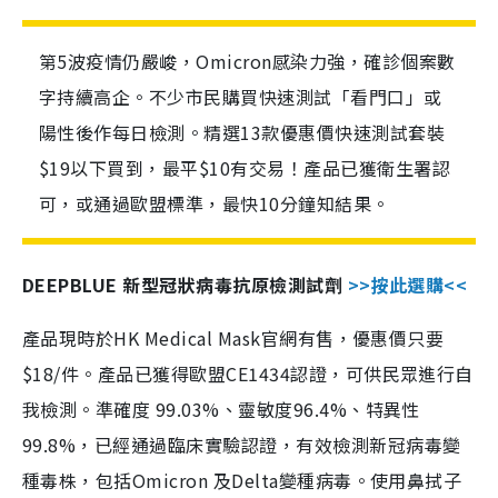
第5波疫情仍嚴峻，Omicron感染力強，確診個案數
字持續高企。不少市民購買快速測試「看門口」或
陽性後作每日檢測。精選13款優惠價快速測試套裝
$19以下買到，最平$10有交易！產品已獲衛生署認
可，或通過歐盟標準，最快10分鐘知結果。
DEEPBLUE 新型冠狀病毒抗原檢測試劑
>>按此選購<<
產品現時於HK Medical Mask官網有售，優惠價只要
$18/件。產品已獲得歐盟CE1434認證，可供民眾進行自
我檢測。準確度 99.03%、靈敏度96.4%、特異性
99.8%，已經通過臨床實驗認證，有效檢測新冠病毒變
種毒株，包括Omicron 及Delta變種病毒。使用鼻拭子