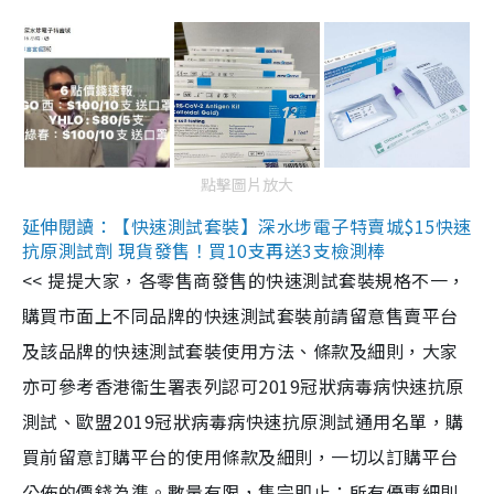
點擊圖片放大
延伸閱讀：【快速測試套裝】深水埗電子特賣城$15快速
抗原測試劑 現貨發售！買10支再送3支檢測棒
<< 提提大家，各零售商發售的快速測試套裝規格不一，
購買市面上不同品牌的快速測試套裝前請留意售賣平台
及該品牌的快速測試套裝使用方法、條款及細則，大家
亦可參考香港衞生署表列認可2019冠狀病毒病快速抗原
測試、歐盟2019冠狀病毒病快速抗原測試通用名單，購
買前留意訂購平台的使用條款及細則，一切以訂購平台
公佈的價錢為準。數量有限，售完即止；所有優惠細則