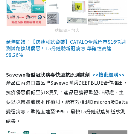
點擊圖片放大
延伸閱讀：【快速測試套裝】CATALO全線門市$16快速
測試劑換購優惠！15分鐘驗新冠病毒 準確性高達
98.26%
Savewo新型冠狀病毒快速抗原測試劑
>>按此選購<<
產品由香港口罩品牌Savewo聯乘DEEPBLUE合作推出，
抗疫優惠價低至$18買到。產品已獲得歐盟CE認證，主
要以採集鼻液樣本作檢測，能有效檢測Omicron及Delta
變種病毒，準確度達至99%，最快15分鐘就能知道檢測
結果。