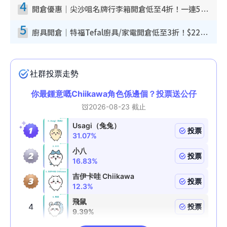
4
開倉優惠｜尖沙咀名牌行李箱開倉低至4折！一連5日 American Tourister/ace./Hallmark $200起！
5
廚具開倉｜特福Tefal廚具/家電開倉低至3折！$220起買平底鍋/炒鑊/湯煲！電飯煲/吸塵機/燙斗$418起