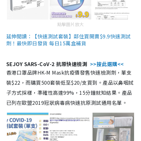
點擊圖片放大
延伸閱讀：【快速測試套裝】鄰住買開賣$9.9快速測試
劑！最快即日發貨 每日15萬盒補貨
SEJOY SARS-CoV-2 抗原快速檢測
>>按此選購<<
香港口罩品牌HK-M Mask抗疫價發售快速檢測劑，單支
裝$22，而購買500套裝低至$20/支買到。產品以鼻咽拭
子方式採樣，準確性高達99%，15分鐘就知結果。產品
已列在歐盟2019冠狀病毒病快速抗原測試通用名單。