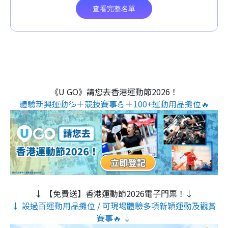
《U GO》請您去香港運動節2026！
體驗新興運動💦＋競技賽事💪＋100+運動用品攤位🔥
↓ 【免費送】香港運動節2026電子門票！↓
↓ 設過百運動用品攤位 / 可現場體驗多項新穎運動及觀賞
賽事🔥 ↓