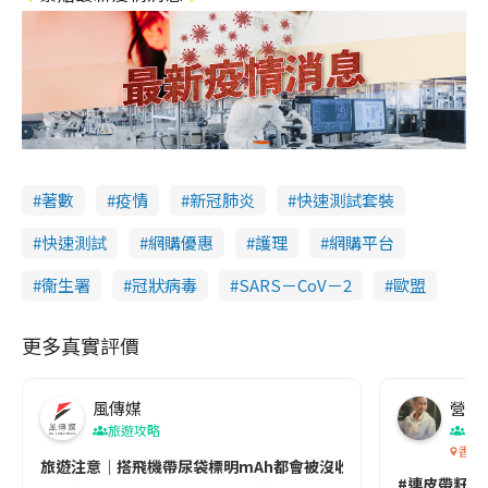
著數
疫情
新冠肺炎
快速測試套裝
快速測試
網購優惠
護理
網購平台
衞生署
冠狀病毒
SARS－CoV－2
歐盟
更多真實評價
風傳媒
營養教
旅遊攻略
生
香港
旅遊注意｜搭飛機帶尿袋標明mAh都會被沒收😱出發前切記檢查「1
#連皮帶籽都