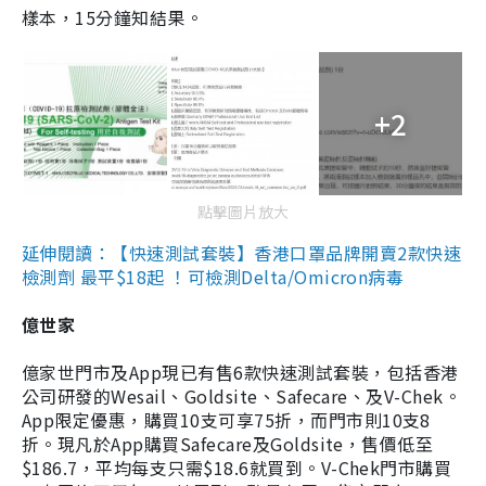
樣本，15分鐘知結果。
+2
點擊圖片放大
延伸閱讀：【快速測試套裝】香港口罩品牌開賣2款快速
檢測劑 最平$18起 ！可檢測Delta/Omicron病毒
億世家
億家世門市及App現已有售6款快速測試套裝，包括香港
公司研發的Wesail、Goldsite、Safecare、及V-Chek。
App限定優惠，購買10支可享75折，而門市則10支8
折。現凡於App購買Safecare及Goldsite，售價低至
$186.7，平均每支只需$18.6就買到。V-Chek門市購買