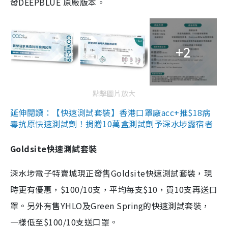
發DEEPBLUE 原廠版本。
+2
點擊圖片放大
延伸閱讀：【快速測試套裝】香港口罩廠acc+推$18病
毒抗原快速測試劑！捐贈10萬盒測試劑予深水埗露宿者
Goldsite快速測試套裝
深水埗電子特賣城現正發售Goldsite快速測試套裝，現
時更有優惠，$100/10支，平均每支$10，買10支再送口
罩。另外有售YHLO及Green Spring的快速測試套裝，
一樣低至$100/10支送口罩。