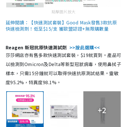
點擊圖片放大
延伸閱讀：【快速測試套裝】Good Mask發售3款抗原
快速檢測劑！低至$15/支 獲歐盟認證+無限購數量
Reagen 新冠抗原快速測試劑
>>按此選購<<
莎莎網店亦有售多款快速測試套裝，$19就買到。產品可
以檢測到Omicron及Delta等新型冠狀病毒，使用鼻拭子
樣本，只需15分鐘就可以取得快速抗原測試結果。靈敏
度95.2%，特異度98.1%。
+2