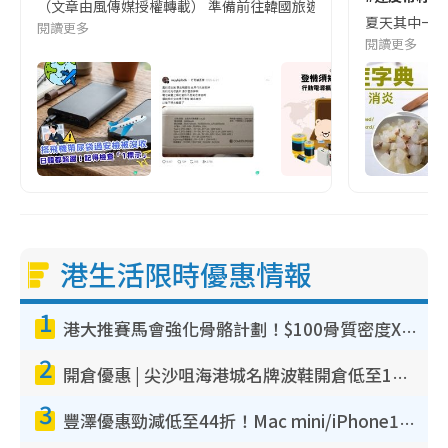
（文章由風傳媒授權轉載） 準備前往韓國旅遊的民眾，近期要特別留
夏天其中一種時
閱讀更多
閱讀更多
港生活限時優惠情報
1
港大推賽馬會強化骨骼計劃！$100骨質密度X光檢查 完成免費運動訓練送超市禮券！附參加資格
2
開倉優惠 | 尖沙咀海港城名牌波鞋開倉低至1折！On鞋$899起／Joy&Peace鞋履$98起
3
豐澤優惠勁減低至44折！Mac mini/iPhone17Pro大減價！廚房家電$220起