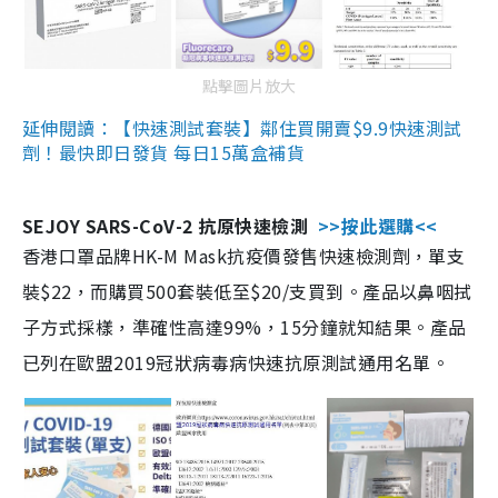
點擊圖片放大
延伸閱讀：【快速測試套裝】鄰住買開賣$9.9快速測試
劑！最快即日發貨 每日15萬盒補貨
SEJOY SARS-CoV-2 抗原快速檢測
>>按此選購<<
香港口罩品牌HK-M Mask抗疫價發售快速檢測劑，單支
裝$22，而購買500套裝低至$20/支買到。產品以鼻咽拭
子方式採樣，準確性高達99%，15分鐘就知結果。產品
已列在歐盟2019冠狀病毒病快速抗原測試通用名單。