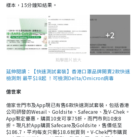
樣本，15分鐘知結果。
+2
點擊圖片放大
延伸閱讀：【快速測試套裝】香港口罩品牌開賣2款快速
檢測劑 最平$18起 ！可檢測Delta/Omicron病毒
億世家
億家世門市及App現已有售6款快速測試套裝，包括香港
公司研發的Wesail、Goldsite、Safecare、及V-Chek。
App限定優惠，購買10支可享75折，而門市則10支8
折。現凡於App購買Safecare及Goldsite，售價低至
$186.7，平均每支只需$18.6就買到。V-Chek門市購買