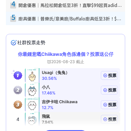
4
開倉優惠｜馬拉松開倉低至3折！直擊$99起買adidas／New Balance／Puma鞋款 STANLEY保溫杯劈價至$119起
5
廚具優惠｜普樂氏/意美廚/Buffalo廚具低至3折！$89起買煎鍋／炒鑊／個人鍋 同場小家電激減至$99起