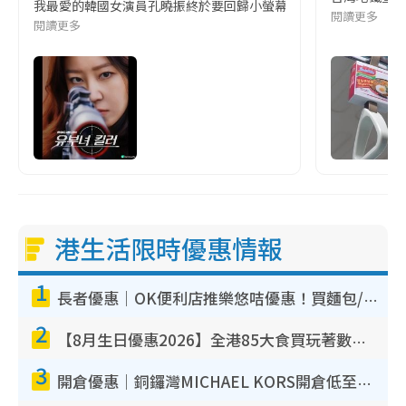
我最愛的韓國女演員孔曉振終於要回歸小螢幕啦!這次的劇本改編自同名
閱讀更多
閱讀更多
港生活限時優惠情報
1
長者優惠｜OK便利店推樂悠咭優惠！買麵包/牛奶/保健品拍卡即減
2
【8月生日優惠2026】全港85大食買玩著數攻略 自助餐/火鍋放題同行免費＋誠品/DONKI送現金券
3
開倉優惠｜銅鑼灣MICHAEL KORS開倉低至17折！直擊$500起買手袋/銀包/鞋款 必買經典Jet Set系列