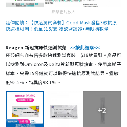
點擊圖片放大
延伸閱讀：【快速測試套裝】Good Mask發售3款抗原
快速檢測劑！低至$15/支 獲歐盟認證+無限購數量
Reagen 新冠抗原快速測試劑
>>按此選購<<
莎莎網店亦有售多款快速測試套裝，$19就買到。產品可
以檢測到Omicron及Delta等新型冠狀病毒，使用鼻拭子
樣本，只需15分鐘就可以取得快速抗原測試結果。靈敏
度95.2%，特異度98.1%。
+2