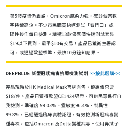
第5波疫情仍嚴峻，Omicron感染力強，確診個案數
字持續高企。不少市民購買快速測試「看門口」或
陽性後作每日檢測。精選13款優惠價快速測試套裝
$19以下買到，最平$10有交易！產品已獲衛生署認
可，或通過歐盟標準，最快10分鐘知結果。
DEEPBLUE 新型冠狀病毒抗原檢測試劑
>>按此選購<<
產品現時於HK Medical Mask官網有售，優惠價只要
$18/件。產品已獲得歐盟CE1434認證，可供民眾進行自
我檢測。準確度 99.03%、靈敏度96.4%、特異性
99.8%，已經通過臨床實驗認證，有效檢測新冠病毒變
種毒株，包括Omicron 及Delta變種病毒。使用鼻拭子