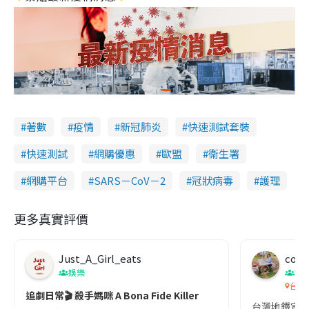
著數
疫情
新冠肺炎
快速測試套裝
快速測試
網購優惠
歐盟
衞生署
網購平台
SARS－CoV－2
冠狀病毒
護理
更多真實評價
Just_A_Girl_eats
co c
娛樂
吹
台灣
追劇日常🎬 殺手媽咪 A Bona Fide Killer
台灣地鐵宣