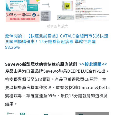
點擊圖片放大
延伸閱讀：【快速測試套裝】CATALO全線門市$16快速
測試劑換購優惠！15分鐘驗新冠病毒 準確性高達
98.26%
Savewo新型冠狀病毒快速抗原測試劑
>>按此選購<<
產品由香港口罩品牌Savewo聯乘DEEPBLUE合作推出，
抗疫優惠價低至$18買到。產品已獲得歐盟CE認證，主
要以採集鼻液樣本作檢測，能有效檢測Omicron及Delta
變種病毒，準確度達至99%，最快15分鐘就能知道檢測
結果。