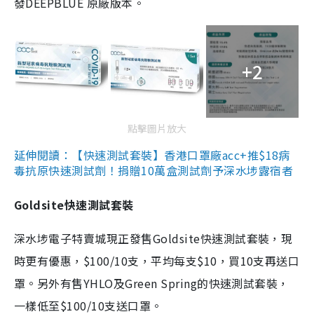
發DEEPBLUE 原廠版本。
+2
點擊圖片放大
延伸閱讀：【快速測試套裝】香港口罩廠acc+推$18病
毒抗原快速測試劑！捐贈10萬盒測試劑予深水埗露宿者
Goldsite快速測試套裝
深水埗電子特賣城現正發售Goldsite快速測試套裝，現
時更有優惠，$100/10支，平均每支$10，買10支再送口
罩。另外有售YHLO及Green Spring的快速測試套裝，
一樣低至$100/10支送口罩。