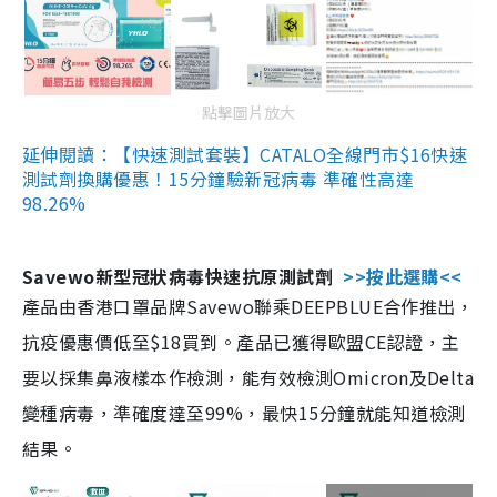
點擊圖片放大
延伸閱讀：【快速測試套裝】CATALO全線門市$16快速
測試劑換購優惠！15分鐘驗新冠病毒 準確性高達
98.26%
Savewo新型冠狀病毒快速抗原測試劑
>>按此選購<<
產品由香港口罩品牌Savewo聯乘DEEPBLUE合作推出，
抗疫優惠價低至$18買到。產品已獲得歐盟CE認證，主
要以採集鼻液樣本作檢測，能有效檢測Omicron及Delta
變種病毒，準確度達至99%，最快15分鐘就能知道檢測
結果。