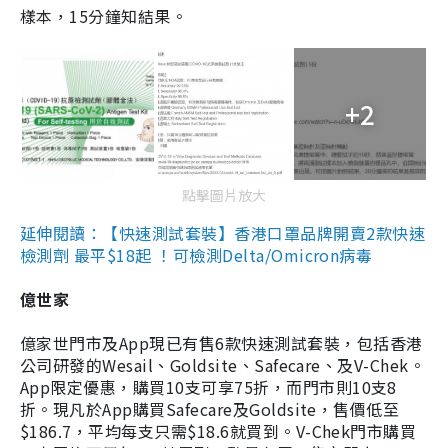
樣本，15分鐘知結果。
+2
點擊圖片放大
延伸閱讀：【快速測試套裝】香港口罩品牌開賣2款快速
檢測劑 最平$18起 ！可檢測Delta/Omicron病毒
億世家
億家世門市及App現已有售6款快速測試套裝，包括香港
公司研發的Wesail、Goldsite、Safecare、及V-Chek。
App限定優惠，購買10支可享75折，而門市則10支8
折。現凡於App購買Safecare及Goldsite，售價低至
$186.7，平均每支只需$18.6就買到。V-Chek門市購買