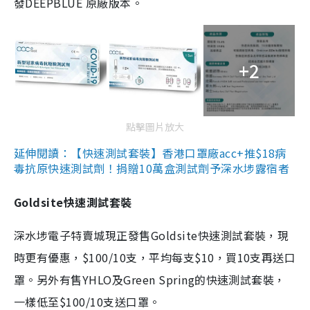
發DEEPBLUE 原廠版本。
+2
點擊圖片放大
延伸閱讀：【快速測試套裝】香港口罩廠acc+推$18病
毒抗原快速測試劑！捐贈10萬盒測試劑予深水埗露宿者
Goldsite快速測試套裝
深水埗電子特賣城現正發售Goldsite快速測試套裝，現
時更有優惠，$100/10支，平均每支$10，買10支再送口
罩。另外有售YHLO及Green Spring的快速測試套裝，
一樣低至$100/10支送口罩。