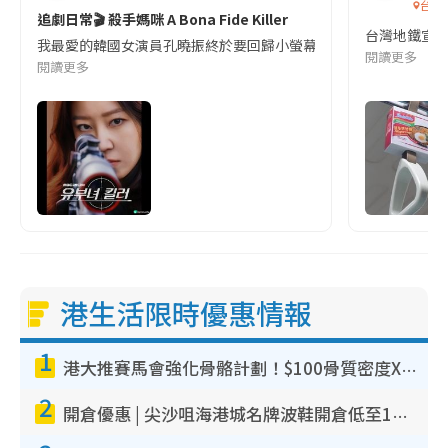
台灣
追劇日常🎬 殺手媽咪 A Bona Fide Killer
台灣地鐵宣
我最愛的韓國女演員孔曉振終於要回歸小螢幕啦!這次的劇本改編自同名
閱讀更多
閱讀更多
港生活限時優惠情報
1
港大推賽馬會強化骨骼計劃！$100骨質密度X光檢查 完成免費運動訓練送超市禮券！附參加資格
2
開倉優惠 | 尖沙咀海港城名牌波鞋開倉低至1折！On鞋$899起／Joy&Peace鞋履$98起