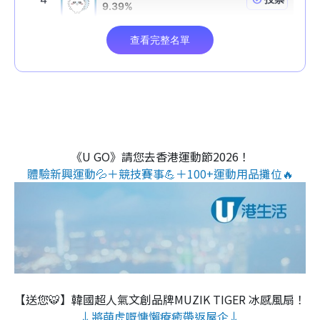
《U GO》請您去香港運動節2026！
體驗新興運動💦＋競技賽事💪＋100+運動用品攤位🔥
【送您🐯】韓國超人氣文創品牌MUZIK TIGER 冰感風扇！
↓將萌虎嘅慵懶療癒帶返屋企↓