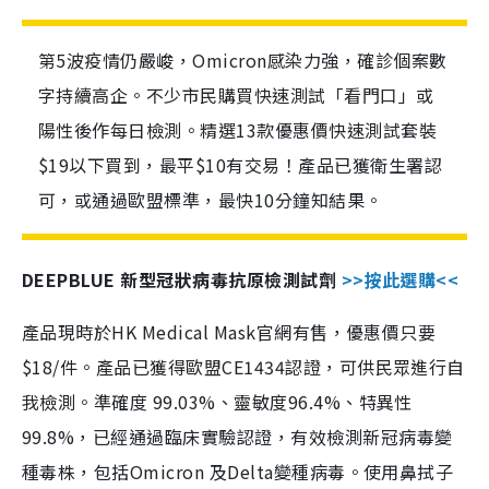
第5波疫情仍嚴峻，Omicron感染力強，確診個案數
字持續高企。不少市民購買快速測試「看門口」或
陽性後作每日檢測。精選13款優惠價快速測試套裝
$19以下買到，最平$10有交易！產品已獲衛生署認
可，或通過歐盟標準，最快10分鐘知結果。
DEEPBLUE 新型冠狀病毒抗原檢測試劑
>>按此選購<<
產品現時於HK Medical Mask官網有售，優惠價只要
$18/件。產品已獲得歐盟CE1434認證，可供民眾進行自
我檢測。準確度 99.03%、靈敏度96.4%、特異性
99.8%，已經通過臨床實驗認證，有效檢測新冠病毒變
種毒株，包括Omicron 及Delta變種病毒。使用鼻拭子