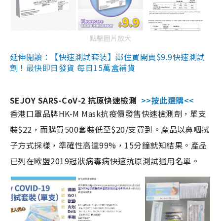
點擊圖片放大
延伸閱讀：【快速測試套裝】鄰住買開賣$9.9快速測試
劑！最快即日發貨 每日15萬盒補貨
SEJOY SARS-CoV-2 抗原快速檢測
>>按此選購<<
香港口罩品牌HK-M Mask抗疫價發售快速檢測劑，單支
裝$22，而購買500套裝低至$20/支買到。產品以鼻咽拭
子方式採樣，準確性高達99%，15分鐘就知結果。產品
已列在歐盟2019冠狀病毒病快速抗原測試通用名單。