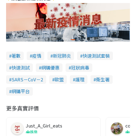
著數
疫情
新冠肺炎
快速測試套裝
快速測試
網購優惠
冠狀病毒
SARS－CoV－2
歐盟
護理
衞生署
網購平台
更多真實評價
Just_A_Girl_eats
co c
娛樂
吹