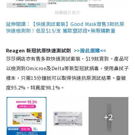
點擊圖片放大
延伸閱讀：【快速測試套裝】Good Mask發售3款抗原
快速檢測劑！低至$15/支 獲歐盟認證+無限購數量
Reagen 新冠抗原快速測試劑
>>按此選購<<
莎莎網店亦有售多款快速測試套裝，$19就買到。產品可
以檢測到Omicron及Delta等新型冠狀病毒，使用鼻拭子
樣本，只需15分鐘就可以取得快速抗原測試結果。靈敏
度95.2%，特異度98.1%。
+2