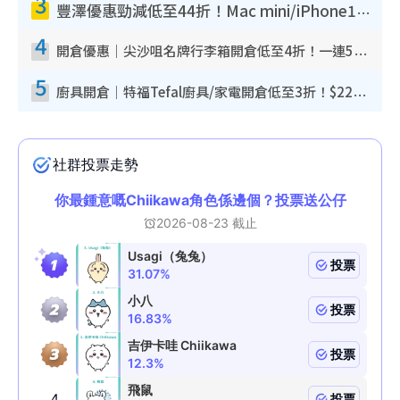
3
豐澤優惠勁減低至44折！Mac mini/iPhone17Pro大減價！廚房家電$220起
4
開倉優惠｜尖沙咀名牌行李箱開倉低至4折！一連5日 American Tourister/ace./Hallmark $200起！
5
廚具開倉｜特福Tefal廚具/家電開倉低至3折！$220起買平底鍋/炒鑊/湯煲！電飯煲/吸塵機/燙斗$418起