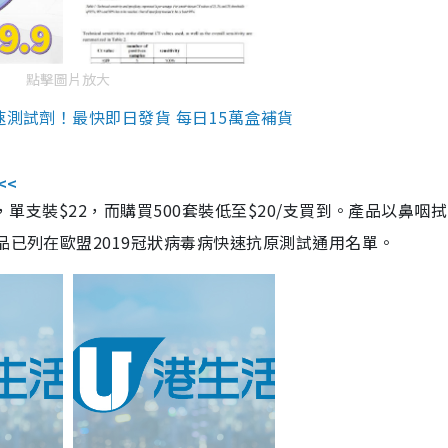
點擊圖片放大
速測試劑！最快即日發貨 每日15萬盒補貨
<<
，單支裝$22，而購買500套裝低至$20/支買到。產品以鼻咽
品已列在歐盟2019冠狀病毒病快速抗原測試通用名單。