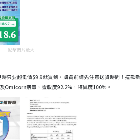
點擊圖片放大
劑，現時只要超低價$9.9就買到，購買前請先注意送貨時間！這款
Omicorn病毒，靈敏度92.2%，特異度100%。