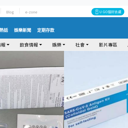
Blog
e-zone
U GO搵好去處
熱話
娛樂新聞
定期存款
情報
飲食情報
娛樂
社會
影片專區