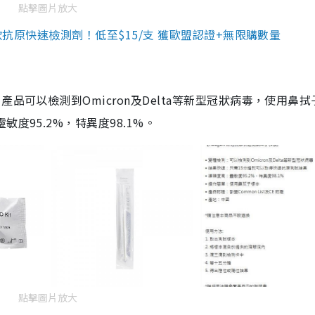
點擊圖片放大
3款抗原快速檢測劑！低至$15/支 獲歐盟認證+無限購數量
品可以檢測到Omicron及Delta等新型冠狀病毒，使用鼻拭
度95.2%，特異度98.1%。
點擊圖片放大