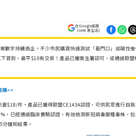
在Google追蹤
《UHK 港生活》
診個案數字持續高企。不少市民購買快速測試「看門口」或陽性後
以下買到，最平$10有交易！產品已獲衛生署認可，或通過歐盟
選購<<
惠價只要$18/件。產品已獲得歐盟CE1434認證，可供民眾進行自
性99.8%，已經通過臨床實驗認證，有效檢測新冠病毒變種毒株，
，15分鐘知結果。