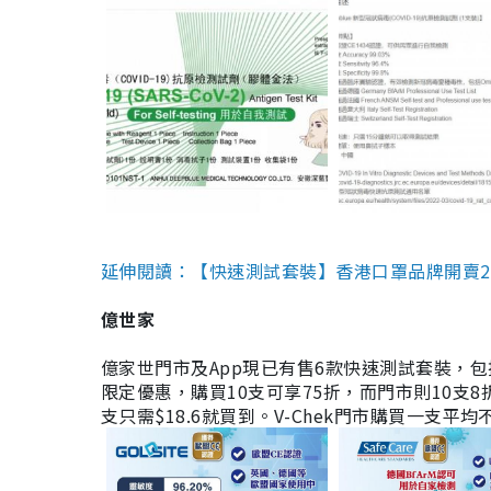
延伸閱讀：【快速測試套裝】香港口罩品牌開賣2款快速
億世家
億家世門市及App現已有售6款快速測試套裝，包括香港公司
限定優惠，購買10支可享75折，而門市則10支8折。現
支只需$18.6就買到。V-Chek門市購買一支平