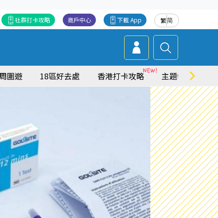
社群打卡攻略
商戶中心
下載 App
繁
简
周圍遊
18區好去處
香港打卡攻略
主題特集