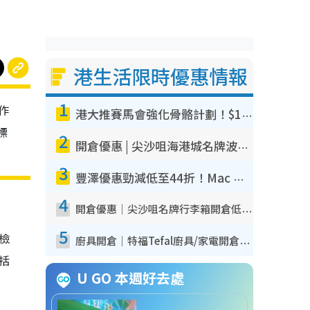
港生活限時優惠情報
1
作
港大推賽馬會強化骨骼計劃！$100骨質密度X光檢查 完成免費運動訓練送超市禮券！附參加資格
標
2
開倉優惠 | 尖沙咀海港城名牌波鞋開倉低至1折！On鞋$899起／Joy&Peace鞋履$98起
3
豐澤優惠勁減低至44折！Mac mini/iPhone17Pro大減價！廚房家電$220起
4
開倉優惠｜尖沙咀名牌行李箱開倉低至4折！一連5日 American Tourister/ace./Hallmark $200起！
5
我檢
廚具開倉｜特福Tefal廚具/家電開倉低至3折！$220起買平底鍋/炒鑊/湯煲！電飯煲/吸塵機/燙斗$418起
包括
U GO 本週好去處