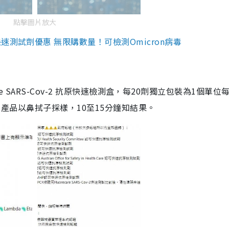
點擊圖片放大
測試劑優惠 無限購數量！可檢測Omicron病毒
are SARS-Cov-2 抗原快速檢測盒，每20劑獨立包裝為1個單位
5。產品以鼻拭子採樣，10至15分鐘知結果。