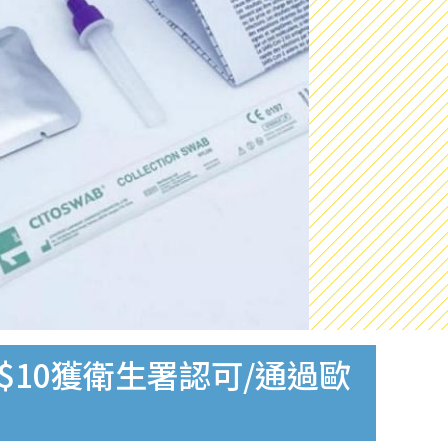
$10獲衛生署認可/通過歐