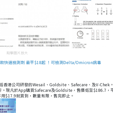
點擊圖片放大
檢測劑 最平$18起 ！可檢測Delta/Omicron病毒
研發的Wesail、Goldsite、Safecare、及V-Chek。
凡於App購買Safecare及Goldsite，售價低至$186.7
均不用$17.9就買到，數量有限，售完即止。