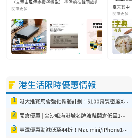
（文章由風傳媒授權轉載） 準備前往韓國旅遊的民眾，近期要特別留
夏天其中一種時
閱讀更多
閱讀更多
港生活限時優惠情報
1
港大推賽馬會強化骨骼計劃！$100骨質密度X光檢查 完成免費運動訓練送超市禮券！附參加資格
2
開倉優惠 | 尖沙咀海港城名牌波鞋開倉低至1折！On鞋$899起／Joy&Peace鞋履$98起
3
豐澤優惠勁減低至44折！Mac mini/iPhone17Pro大減價！廚房家電$220起