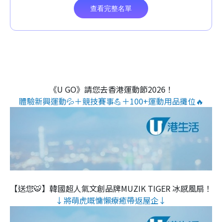
《U GO》請您去香港運動節2026！
體驗新興運動💦＋競技賽事💪＋100+運動用品攤位🔥
【送您🐯】韓國超人氣文創品牌MUZIK TIGER 冰感風扇！
↓將萌虎嘅慵懶療癒帶返屋企↓