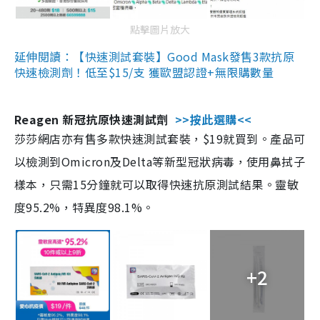
點擊圖片放大
延伸閱讀：【快速測試套裝】Good Mask發售3款抗原
快速檢測劑！低至$15/支 獲歐盟認證+無限購數量
Reagen 新冠抗原快速測試劑
>>按此選購<<
莎莎網店亦有售多款快速測試套裝，$19就買到。產品可
以檢測到Omicron及Delta等新型冠狀病毒，使用鼻拭子
樣本，只需15分鐘就可以取得快速抗原測試結果。靈敏
度95.2%，特異度98.1%。
+2