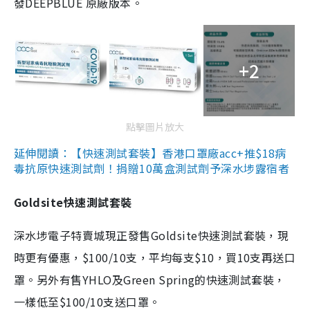
發DEEPBLUE 原廠版本。
+2
點擊圖片放大
延伸閱讀：【快速測試套裝】香港口罩廠acc+推$18病
毒抗原快速測試劑！捐贈10萬盒測試劑予深水埗露宿者
Goldsite快速測試套裝
深水埗電子特賣城現正發售Goldsite快速測試套裝，現
時更有優惠，$100/10支，平均每支$10，買10支再送口
罩。另外有售YHLO及Green Spring的快速測試套裝，
一樣低至$100/10支送口罩。