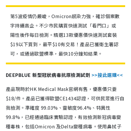
第5波疫情仍嚴峻，Omicron感染力強，確診個案數
字持續高企。不少市民購買快速測試「看門口」或
陽性後作每日檢測。精選13款優惠價快速測試套裝
$19以下買到，最平$10有交易！產品已獲衛生署認
可，或通過歐盟標準，最快10分鐘知結果。
DEEPBLUE 新型冠狀病毒抗原檢測試劑
>>按此選購<<
產品現時於HK Medical Mask官網有售，優惠價只要
$18/件。產品已獲得歐盟CE1434認證，可供民眾進行自
我檢測。準確度 99.03%、靈敏度96.4%、特異性
99.8%，已經通過臨床實驗認證，有效檢測新冠病毒變
種毒株，包括Omicron 及Delta變種病毒。使用鼻拭子