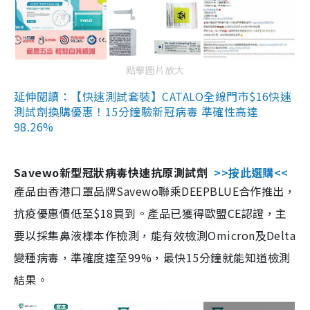
點擊圖片放大
延伸閱讀：【快速測試套裝】CATALO全線門市$16快速
測試劑換購優惠！15分鐘驗新冠病毒 準確性高達
98.26%
Savewo新型冠狀病毒快速抗原測試劑
>>按此選購<<
產品由香港口罩品牌Savewo聯乘DEEPBLUE合作推出，
抗疫優惠價低至$18買到。產品已獲得歐盟CE認證，主
要以採集鼻液樣本作檢測，能有效檢測Omicron及Delta
變種病毒，準確度達至99%，最快15分鐘就能知道檢測
結果。