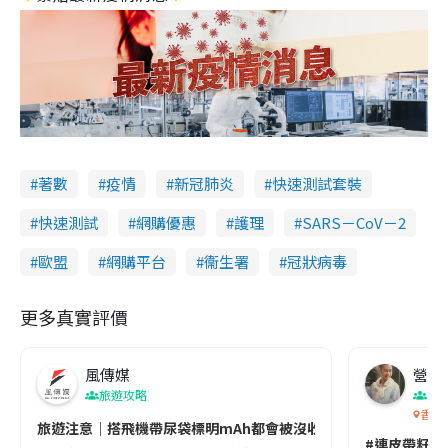
著數
疫情
新冠肺炎
快速測試套裝
快速測試
網購優惠
護理
SARS－CoV－2
歐盟
網購平台
衞生署
冠狀病毒
更多真實評價
風傳媒
營養教
旅遊攻略
生
香港
旅遊注意｜搭飛機帶尿袋標明mAh都會被沒收😱出發前切記檢查「1
#連皮帶籽都