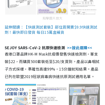
點擊圖片放大
延伸閱讀：【快速測試套裝】鄰住買開賣$9.9快速測試
劑！最快即日發貨 每日15萬盒補貨
SEJOY SARS-CoV-2 抗原快速檢測
>>按此選購<<
香港口罩品牌HK-M Mask抗疫價發售快速檢測劑，單支
裝$22，而購買500套裝低至$20/支買到。產品以鼻咽拭
子方式採樣，準確性高達99%，15分鐘就知結果。產品
已列在歐盟2019冠狀病毒病快速抗原測試通用名單。