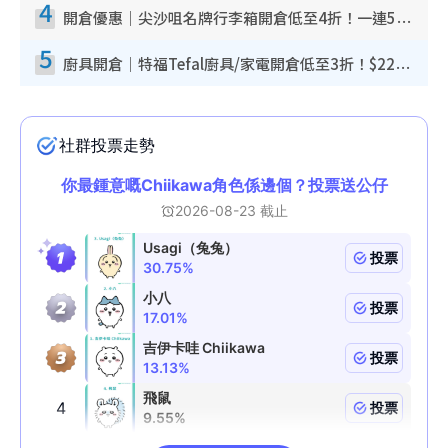
4
開倉優惠｜尖沙咀名牌行李箱開倉低至4折！一連5日 American Tourister/ace./Hallmark $200起！
5
廚具開倉｜特福Tefal廚具/家電開倉低至3折！$220起買平底鍋/炒鑊/湯煲！電飯煲/吸塵機/燙斗$418起