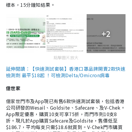
樣本，15分鐘知結果。
+2
點擊圖片放大
延伸閱讀：【快速測試套裝】香港口罩品牌開賣2款快速
檢測劑 最平$18起 ！可檢測Delta/Omicron病毒
億世家
億家世門市及App現已有售6款快速測試套裝，包括香港
公司研發的Wesail、Goldsite、Safecare、及V-Chek。
App限定優惠，購買10支可享75折，而門市則10支8
折。現凡於App購買Safecare及Goldsite，售價低至
$186.7，平均每支只需$18.6就買到。V-Chek門市購買