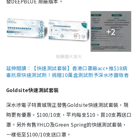
發DEEPBLUE 原廠版本。
+2
點擊圖片放大
延伸閱讀：【快速測試套裝】香港口罩廠acc+推$18病
毒抗原快速測試劑！捐贈10萬盒測試劑予深水埗露宿者
Goldsite快速測試套裝
深水埗電子特賣城現正發售Goldsite快速測試套裝，現
時更有優惠，$100/10支，平均每支$10，買10支再送口
罩。另外有售YHLO及Green Spring的快速測試套裝，
一樣低至$100/10支送口罩。