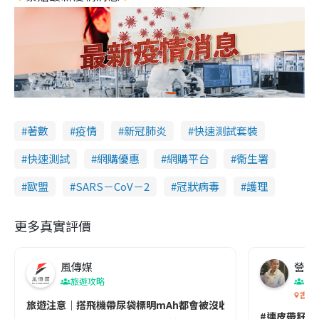
著數
疫情
新冠肺炎
快速測試套裝
快速測試
網購優惠
網購平台
衞生署
歐盟
SARS－CoV－2
冠狀病毒
護理
更多真實評價
風傳媒
營養教
旅遊攻略
生
香港
旅遊注意｜搭飛機帶尿袋標明mAh都會被沒收😱出發前切記檢查「1
#連皮帶籽都