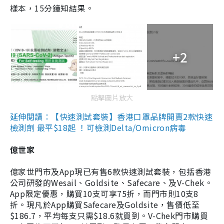
樣本，15分鐘知結果。
+2
點擊圖片放大
延伸閱讀：【快速測試套裝】香港口罩品牌開賣2款快速
檢測劑 最平$18起 ！可檢測Delta/Omicron病毒
億世家
億家世門市及App現已有售6款快速測試套裝，包括香港
公司研發的Wesail、Goldsite、Safecare、及V-Chek。
App限定優惠，購買10支可享75折，而門市則10支8
折。現凡於App購買Safecare及Goldsite，售價低至
$186.7，平均每支只需$18.6就買到。V-Chek門市購買