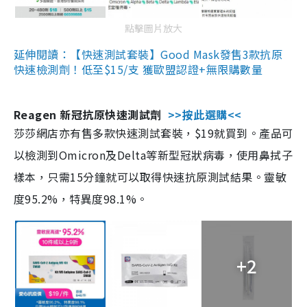
點擊圖片放大
延伸閱讀：【快速測試套裝】Good Mask發售3款抗原
快速檢測劑！低至$15/支 獲歐盟認證+無限購數量
Reagen 新冠抗原快速測試劑
>>按此選購<<
莎莎網店亦有售多款快速測試套裝，$19就買到。產品可
以檢測到Omicron及Delta等新型冠狀病毒，使用鼻拭子
樣本，只需15分鐘就可以取得快速抗原測試結果。靈敏
度95.2%，特異度98.1%。
+2