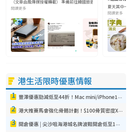
（文章由風傳媒授權轉載） 準備前往韓國旅遊的民眾，近期要特別留
夏天其中一種時
閱讀更多
閱讀更多
港生活限時優惠情報
1
豐澤優惠勁減低至44折！Mac mini/iPhone17Pro大減價！廚房家電$220起
2
港大推賽馬會強化骨骼計劃！$100骨質密度X光檢查 完成免費運動訓練送超市禮券！附參加資格
3
開倉優惠 | 尖沙咀海港城名牌波鞋開倉低至1折！On鞋$899起／Joy&Peace鞋履$98起