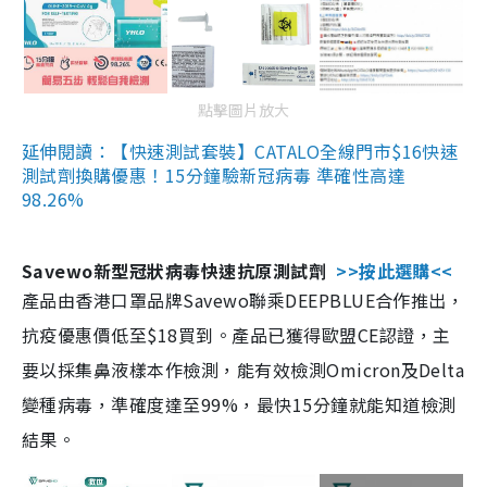
點擊圖片放大
延伸閱讀：【快速測試套裝】CATALO全線門市$16快速
測試劑換購優惠！15分鐘驗新冠病毒 準確性高達
98.26%
Savewo新型冠狀病毒快速抗原測試劑
>>按此選購<<
產品由香港口罩品牌Savewo聯乘DEEPBLUE合作推出，
抗疫優惠價低至$18買到。產品已獲得歐盟CE認證，主
要以採集鼻液樣本作檢測，能有效檢測Omicron及Delta
變種病毒，準確度達至99%，最快15分鐘就能知道檢測
結果。