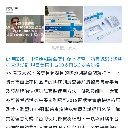
點擊圖片放大
延伸閱讀：【快速測試套裝】深水埗電子特賣城$15快速
抗原測試劑 現貨發售！買10支再送3支檢測棒
<< 提提大家，各零售商發售的快速測試套裝規格不一，
購買市面上不同品牌的快速測試套裝前請留意售賣平台
及該品牌的快速測試套裝使用方法、條款及細則，大家
亦可參考香港衞生署表列認可2019冠狀病毒病快速抗原
測試、歐盟2019冠狀病毒病快速抗原測試通用名單，購
買前留意訂購平台的使用條款及細則，一切以訂購平台
公佈的價錢為準。數量有限，售完即止；所有優惠細則