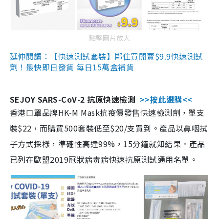
點擊圖片放大
延伸閱讀：【快速測試套裝】鄰住買開賣$9.9快速測試
劑！最快即日發貨 每日15萬盒補貨
SEJOY SARS-CoV-2 抗原快速檢測
>>按此選購<<
香港口罩品牌HK-M Mask抗疫價發售快速檢測劑，單支
裝$22，而購買500套裝低至$20/支買到。產品以鼻咽拭
子方式採樣，準確性高達99%，15分鐘就知結果。產品
已列在歐盟2019冠狀病毒病快速抗原測試通用名單。