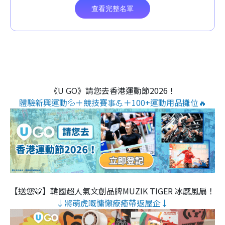
《U GO》請您去香港運動節2026！
體驗新興運動💦＋競技賽事💪＋100+運動用品攤位🔥
【送您🐯】韓國超人氣文創品牌MUZIK TIGER 冰感風扇！
↓將萌虎嘅慵懶療癒帶返屋企↓