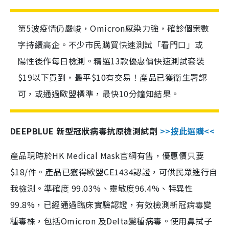
第5波疫情仍嚴峻，Omicron感染力強，確診個案數
字持續高企。不少市民購買快速測試「看門口」或
陽性後作每日檢測。精選13款優惠價快速測試套裝
$19以下買到，最平$10有交易！產品已獲衛生署認
可，或通過歐盟標準，最快10分鐘知結果。
DEEPBLUE 新型冠狀病毒抗原檢測試劑
>>按此選購<<
產品現時於HK Medical Mask官網有售，優惠價只要
$18/件。產品已獲得歐盟CE1434認證，可供民眾進行自
我檢測。準確度 99.03%、靈敏度96.4%、特異性
99.8%，已經通過臨床實驗認證，有效檢測新冠病毒變
種毒株，包括Omicron 及Delta變種病毒。使用鼻拭子