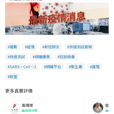
著數
疫情
新冠肺炎
快速測試套裝
快速測試
網購優惠
冠狀病毒
SARS－CoV－2
網購平台
衞生署
護理
歐盟
更多真實評價
風傳媒
營養教
旅遊攻略
生