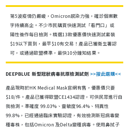
第5波疫情仍嚴峻，Omicron感染力強，確診個案數
字持續高企。不少市民購買快速測試「看門口」或
陽性後作每日檢測。精選13款優惠價快速測試套裝
$19以下買到，最平$10有交易！產品已獲衛生署認
可，或通過歐盟標準，最快10分鐘知結果。
DEEPBLUE 新型冠狀病毒抗原檢測試劑
>>按此選購<<
產品現時於HK Medical Mask官網有售，優惠價只要
$18/件。產品已獲得歐盟CE1434認證，可供民眾進行自
我檢測。準確度 99.03%、靈敏度96.4%、特異性
99.8%，已經通過臨床實驗認證，有效檢測新冠病毒變
種毒株，包括Omicron 及Delta變種病毒。使用鼻拭子