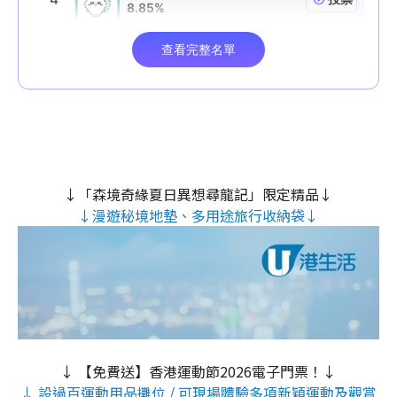
↓「森境奇緣夏日異想尋龍記」限定精品↓
↓漫遊秘境地墊、多用途旅行收納袋↓
↓ 【免費送】香港運動節2026電子門票！↓
↓ 設過百運動用品攤位 / 可現場體驗多項新穎運動及觀賞