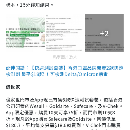
樣本，15分鐘知結果。
+2
點擊圖片放大
延伸閱讀：【快速測試套裝】香港口罩品牌開賣2款快速
檢測劑 最平$18起 ！可檢測Delta/Omicron病毒
億世家
億家世門市及App現已有售6款快速測試套裝，包括香港
公司研發的Wesail、Goldsite、Safecare、及V-Chek。
App限定優惠，購買10支可享75折，而門市則10支8
折。現凡於App購買Safecare及Goldsite，售價低至
$186.7，平均每支只需$18.6就買到。V-Chek門市購買