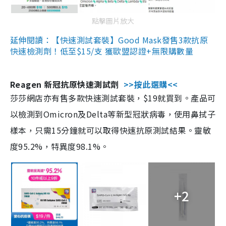
點擊圖片放大
延伸閱讀：【快速測試套裝】Good Mask發售3款抗原
快速檢測劑！低至$15/支 獲歐盟認證+無限購數量
Reagen 新冠抗原快速測試劑
>>按此選購<<
莎莎網店亦有售多款快速測試套裝，$19就買到。產品可
以檢測到Omicron及Delta等新型冠狀病毒，使用鼻拭子
樣本，只需15分鐘就可以取得快速抗原測試結果。靈敏
度95.2%，特異度98.1%。
+2