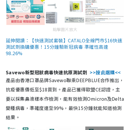
點擊圖片放大
延伸閱讀：【快速測試套裝】CATALO全線門市$16快速
測試劑換購優惠！15分鐘驗新冠病毒 準確性高達
98.26%
Savewo新型冠狀病毒快速抗原測試劑
>>按此選購<<
產品由香港口罩品牌Savewo聯乘DEEPBLUE合作推出，
抗疫優惠價低至$18買到。產品已獲得歐盟CE認證，主
要以採集鼻液樣本作檢測，能有效檢測Omicron及Delta
變種病毒，準確度達至99%，最快15分鐘就能知道檢測
結果。