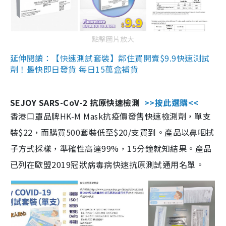
點擊圖片放大
延伸閱讀：【快速測試套裝】鄰住買開賣$9.9快速測試
劑！最快即日發貨 每日15萬盒補貨
SEJOY SARS-CoV-2 抗原快速檢測
>>按此選購<<
香港口罩品牌HK-M Mask抗疫價發售快速檢測劑，單支
裝$22，而購買500套裝低至$20/支買到。產品以鼻咽拭
子方式採樣，準確性高達99%，15分鐘就知結果。產品
已列在歐盟2019冠狀病毒病快速抗原測試通用名單。