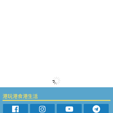
港玩港食港生活