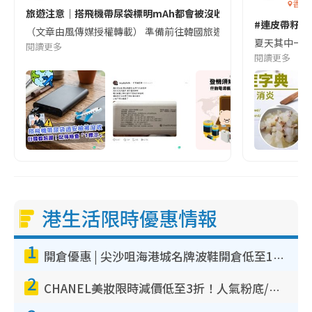
香港
旅遊注意｜搭飛機帶尿袋標明mAh都會被沒收😱出發前切記檢查「1
#連皮帶籽都
（文章由風傳媒授權轉載） 準備前往韓國旅遊的民眾，近期要特別留
夏天其中一種時
閱讀更多
閱讀更多
港生活限時優惠情報
1
開倉優惠 | 尖沙咀海港城名牌波鞋開倉低至1折！On鞋$899起／Joy&Peace鞋履$98起
2
CHANEL美妝限時減價低至3折！人氣粉底/唇膏/精華液低至$275！COCO香水都有平