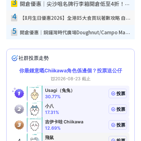
3
開倉優惠｜尖沙咀名牌行李箱開倉低至4折！一連5日 American Tourister/ace./Hallmark $200起！
4
【8月生日優惠2026】全港85大食買玩著數攻略 自助餐/火鍋放題同行免費＋誠品/DONKI送現金券
5
開倉優惠｜銅鑼灣時代廣場Doughnut/Campo Marzio開倉低至1折！背囊、書包、手袋劈價$200起