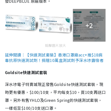
發DEEPBLUE 原廠版本。
+2
點擊圖片放大
延伸閱讀：【快速測試套裝】香港口罩廠acc+推$18病
毒抗原快速測試劑！捐贈10萬盒測試劑予深水埗露宿者
Goldsite快速測試套裝
深水埗電子特賣城現正發售Goldsite快速測試套裝，現
時更有優惠，$100/10支，平均每支$10，買10支再送口
罩。另外有售YHLO及Green Spring的快速測試套裝，
一樣低至$100/10支送口罩。