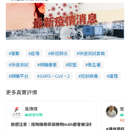
著數
疫情
新冠肺炎
快速測試套裝
快速測試
網購優惠
歐盟
衞生署
網購平台
SARS－CoV－2
冠狀病毒
護理
更多真實評價
風傳媒
營養教
旅遊攻略
生
香港
旅遊注意｜搭飛機帶尿袋標明mAh都會被沒收😱出發前切記檢查「1
#連皮帶籽都