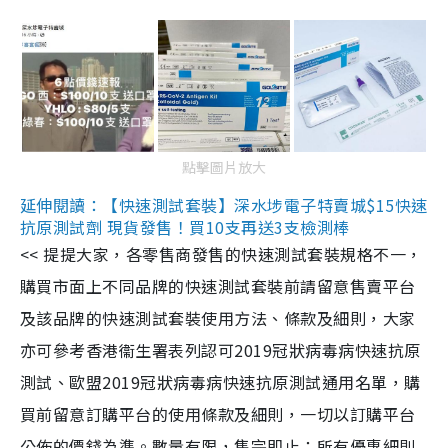
點擊圖片放大
延伸閱讀：【快速測試套裝】深水埗電子特賣城$15快速
抗原測試劑 現貨發售！買10支再送3支檢測棒
<< 提提大家，各零售商發售的快速測試套裝規格不一，
購買市面上不同品牌的快速測試套裝前請留意售賣平台
及該品牌的快速測試套裝使用方法、條款及細則，大家
亦可參考香港衞生署表列認可2019冠狀病毒病快速抗原
測試、歐盟2019冠狀病毒病快速抗原測試通用名單，購
買前留意訂購平台的使用條款及細則，一切以訂購平台
公佈的價錢為準。數量有限，售完即止；所有優惠細則