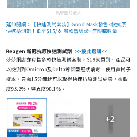
點擊圖片放大
延伸閱讀：【快速測試套裝】Good Mask發售3款抗原
快速檢測劑！低至$15/支 獲歐盟認證+無限購數量
Reagen 新冠抗原快速測試劑
>>按此選購<<
莎莎網店亦有售多款快速測試套裝，$19就買到。產品可
以檢測到Omicron及Delta等新型冠狀病毒，使用鼻拭子
樣本，只需15分鐘就可以取得快速抗原測試結果。靈敏
度95.2%，特異度98.1%。
+2