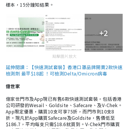
樣本，15分鐘知結果。
+2
點擊圖片放大
延伸閱讀：【快速測試套裝】香港口罩品牌開賣2款快速
檢測劑 最平$18起 ！可檢測Delta/Omicron病毒
億世家
億家世門市及App現已有售6款快速測試套裝，包括香港
公司研發的Wesail、Goldsite、Safecare、及V-Chek。
App限定優惠，購買10支可享75折，而門市則10支8
折。現凡於App購買Safecare及Goldsite，售價低至
$186.7，平均每支只需$18.6就買到。V-Chek門市購買