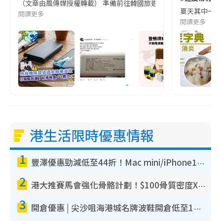
（文章由風傳媒授權轉載） 準備前往韓國旅遊的民眾，近期要特別留
夏天其中一種時
閱讀更多
閱讀更多
港生活限時優惠情報
1
豐澤優惠勁減低至44折！Mac mini/iPhone17Pro大減價！廚房家電$220起
2
港大推賽馬會強化骨骼計劃！$100骨質密度X光檢查 完成免費運動訓練送超市禮券！附參加資格
3
開倉優惠 | 尖沙咀海港城名牌波鞋開倉低至1折！On鞋$899起／Joy&Peace鞋履$98起