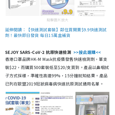
點擊圖片放大
延伸閱讀：【快速測試套裝】鄰住買開賣$9.9快速測試
劑！最快即日發貨 每日15萬盒補貨
SEJOY SARS-CoV-2 抗原快速檢測
>>按此選購<<
香港口罩品牌HK-M Mask抗疫價發售快速檢測劑，單支
裝$22，而購買500套裝低至$20/支買到。產品以鼻咽拭
子方式採樣，準確性高達99%，15分鐘就知結果。產品
已列在歐盟2019冠狀病毒病快速抗原測試通用名單。