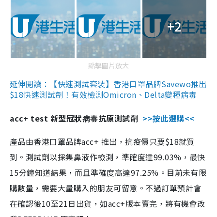
+2
點擊圖片放大
延伸閱讀：【快速測試套裝】香港口罩品牌Savewo推出
$18快速測試劑！有效檢測Omicron、Delta變種病毒
acc+ test 新型冠狀病毒抗原測試劑
>>按此選購<<
產品由香港口罩品牌acc+ 推出，抗疫價只要$18就買
到。測試劑以採集鼻液作檢測，準確度達99.03%，最快
15分鐘知道結果，而且準確度高達97.25%。目前未有限
購數量，需要大量購入的朋友可留意。不過訂單預計會
在確認後10至21日出貨，如acc+版本賣完，將有機會改