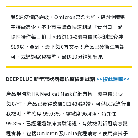
第5波疫情仍嚴峻，Omicron感染力強，確診個案數
字持續高企。不少市民購買快速測試「看門口」或
陽性後作每日檢測。精選13款優惠價快速測試套裝
$19以下買到，最平$10有交易！產品已獲衛生署認
可，或通過歐盟標準，最快10分鐘知結果。
DEEPBLUE 新型冠狀病毒抗原檢測試劑
>>按此選購<<
產品現時於HK Medical Mask官網有售，優惠價只要
$18/件。產品已獲得歐盟CE1434認證，可供民眾進行自
我檢測。準確度 99.03%、靈敏度96.4%、特異性
99.8%，已經通過臨床實驗認證，有效檢測新冠病毒變
種毒株，包括Omicron 及Delta變種病毒。使用鼻拭子