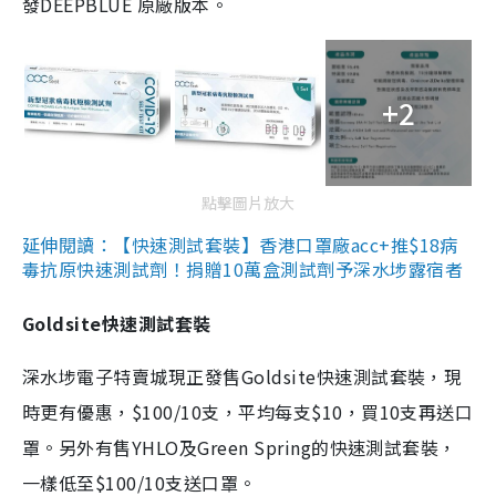
發DEEPBLUE 原廠版本。
+2
點擊圖片放大
延伸閱讀：【快速測試套裝】香港口罩廠acc+推$18病
毒抗原快速測試劑！捐贈10萬盒測試劑予深水埗露宿者
Goldsite快速測試套裝
深水埗電子特賣城現正發售Goldsite快速測試套裝，現
時更有優惠，$100/10支，平均每支$10，買10支再送口
罩。另外有售YHLO及Green Spring的快速測試套裝，
一樣低至$100/10支送口罩。