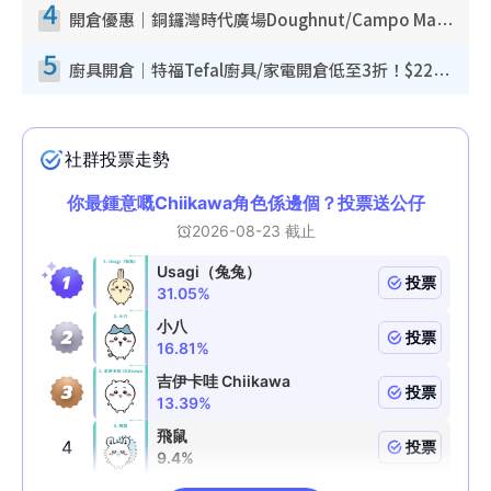
4
開倉優惠｜銅鑼灣時代廣場Doughnut/Campo Marzio開倉低至1折！背囊、書包、手袋劈價$200起
5
廚具開倉｜特福Tefal廚具/家電開倉低至3折！$220起買平底鍋/炒鑊/湯煲！電飯煲/吸塵機/燙斗$418起