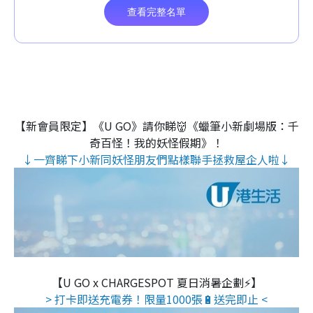
【新會員限定】《U GO》請你睇👹《蠟筆小新劇場版：千
奇百怪！我的妖怪假期》！
↓一齊睇下小新同妖怪朋友們點樣聯手拯救屋企人啦↓
【U GO x CHARGESPOT 夏日消暑企劃⚡】
> 打卡即送充電券！限量1000張🔋送完即止 <