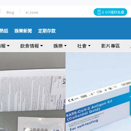
Blog
e-zone
U GO搵好去處
熱話
娛樂新聞
定期存款
情報
飲食情報
娛樂
社會
影片專區