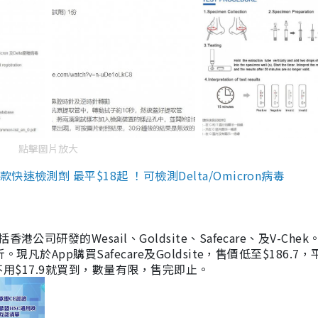
點擊圖片放大
檢測劑 最平$18起 ！可檢測Delta/Omicron病毒
研發的Wesail、Goldsite、Safecare、及V-Chek。
凡於App購買Safecare及Goldsite，售價低至$186.7
均不用$17.9就買到，數量有限，售完即止。