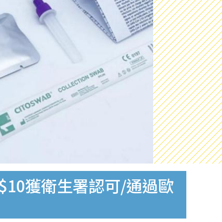
$10獲衛生署認可/通過歐