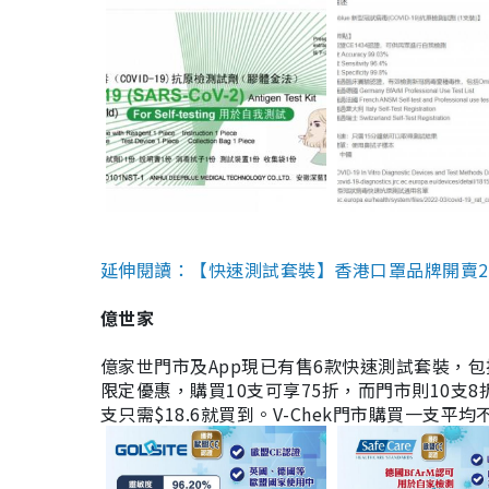
延伸閱讀：【快速測試套裝】香港口罩品牌開賣2款快速
億世家
億家世門市及App現已有售6款快速測試套裝，包括香港公司
限定優惠，購買10支可享75折，而門市則10支8折。現
支只需$18.6就買到。V-Chek門市購買一支平