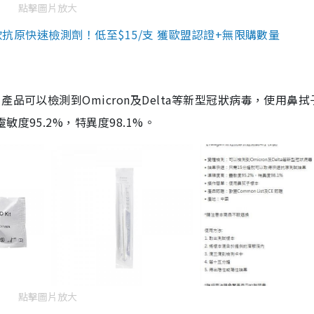
點擊圖片放大
3款抗原快速檢測劑！低至$15/支 獲歐盟認證+無限購數量
品可以檢測到Omicron及Delta等新型冠狀病毒，使用鼻拭
度95.2%，特異度98.1%。
點擊圖片放大