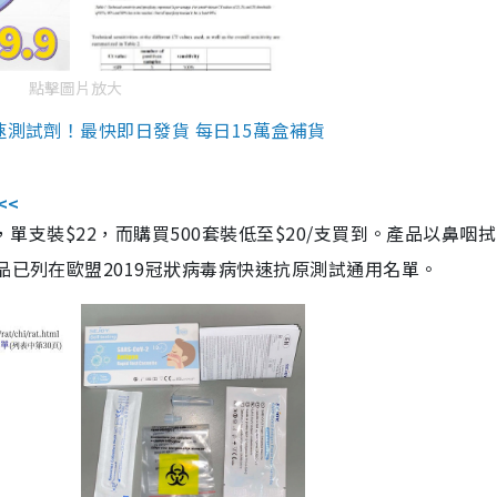
點擊圖片放大
速測試劑！最快即日發貨 每日15萬盒補貨
<<
，單支裝$22，而購買500套裝低至$20/支買到。產品以鼻咽
品已列在歐盟2019冠狀病毒病快速抗原測試通用名單。