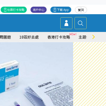
社群打卡攻略
商戶中心
下載 App
繁
简
周圍遊
18區好去處
香港打卡攻略
主題特集