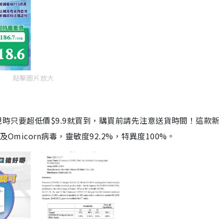
點擊圖片放大
劑，現時只要超低價$9.9就買到，購買前請先注意送貨時間！這款
Omicorn病毒，靈敏度92.2%，特異度100%。