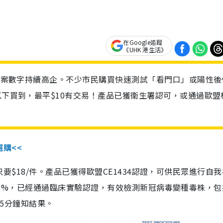
在Google追蹤
《UHK 港生活》
診個案數字持續高企。不少市民購買快速測試「看門口」或陽性後
以下買到，最平$10有交易！產品已獲衛生署認可，或通過歐盟
選購<<
惠價只要$18/件。產品已獲得歐盟CE1434認證，可供民眾進行自
性99.8%，已經通過臨床實驗認證，有效檢測新冠病毒變種毒株，
，15分鐘知結果。