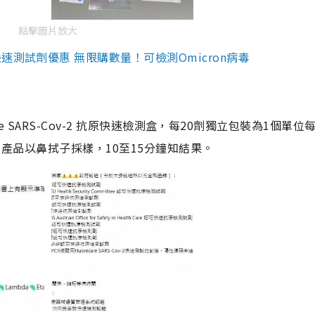
點擊圖片放大
測試劑優惠 無限購數量！可檢測Omicron病毒
are SARS-Cov-2 抗原快速檢測盒，每20劑獨立包裝為1個單位
5。產品以鼻拭子採樣，10至15分鐘知結果。