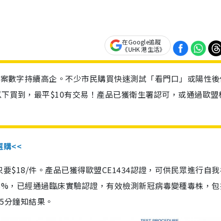
在Google追蹤
《UHK 港生活》
診個案數字持續高企。不少市民購買快速測試「看門口」或陽性後
以下買到，最平$10有交易！產品已獲衛生署認可，或通過歐盟
選購<<
惠價只要$18/件。產品已獲得歐盟CE1434認證，可供民眾進行自
性99.8%，已經通過臨床實驗認證，有效檢測新冠病毒變種毒株，
，15分鐘知結果。