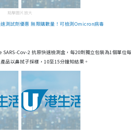
點擊圖片放大
測試劑優惠 無限購數量！可檢測Omicron病毒
are SARS-Cov-2 抗原快速檢測盒，每20劑獨立包裝為1個單位
5。產品以鼻拭子採樣，10至15分鐘知結果。