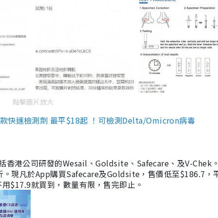
點擊圖片放大
檢測劑 最平$18起 ！可檢測Delta/Omicron病毒
研發的Wesail、Goldsite、Safecare、及V-Chek。
凡於App購買Safecare及Goldsite，售價低至$186.7
均不用$17.9就買到，數量有限，售完即止。