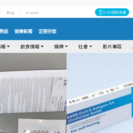
Blog
e-zone
U GO搵好去處
熱話
娛樂新聞
定期存款
情報
飲食情報
娛樂
社會
影片專區