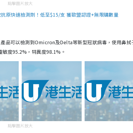
點擊圖片放大
3款抗原快速檢測劑！低至$15/支 獲歐盟認證+無限購數量
品可以檢測到Omicron及Delta等新型冠狀病毒，使用鼻拭
度95.2%，特異度98.1%。
點擊圖片放大