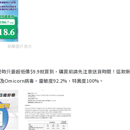
點擊圖片放大
劑，現時只要超低價$9.9就買到，購買前請先注意送貨時間！這款
Omicorn病毒，靈敏度92.2%，特異度100%。