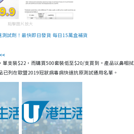
點擊圖片放大
速測試劑！最快即日發貨 每日15萬盒補貨
<<
，單支裝$22，而購買500套裝低至$20/支買到。產品以鼻咽
品已列在歐盟2019冠狀病毒病快速抗原測試通用名單。