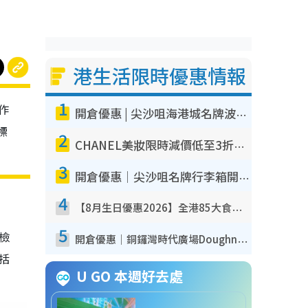
港生活限時優惠情報
1
作
開倉優惠 | 尖沙咀海港城名牌波鞋開倉低至1折！On鞋$899起／Joy&Peace鞋履$98起
標
2
CHANEL美妝限時減價低至3折！人氣粉底/唇膏/精華液低至$275！COCO香水都有平
3
開倉優惠｜尖沙咀名牌行李箱開倉低至4折！一連5日 American Tourister/ace./Hallmark $200起！
4
【8月生日優惠2026】全港85大食買玩著數攻略 自助餐/火鍋放題同行免費＋誠品/DONKI送現金券
5
我檢
開倉優惠｜銅鑼灣時代廣場Doughnut/Campo Marzio開倉低至1折！背囊、書包、手袋劈價$200起
包括
U GO 本週好去處