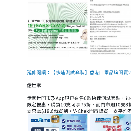
延伸閱讀：【快速測試套裝】香港口罩品牌開賣2款快速
億世家
億家世門市及App現已有售6款快速測試套裝，包括香港公司
限定優惠，購買10支可享75折，而門市則10支8折。現
支只需$18.6就買到。V-Chek門市購買一支平