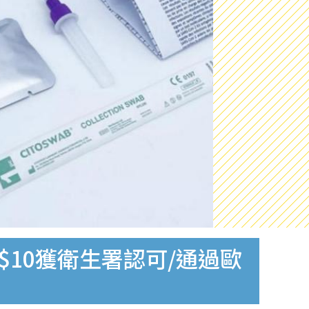
$10獲衛生署認可/通過歐