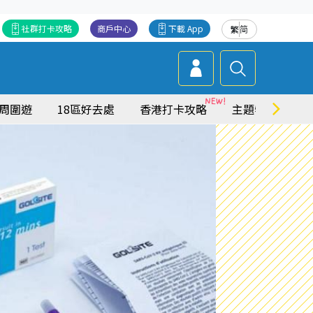
社群打卡攻略
商戶中心
下載 App
繁
简
周圍遊
18區好去處
香港打卡攻略
主題特集