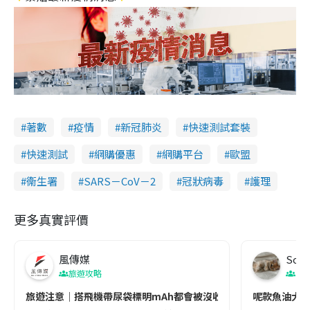
著數
疫情
新冠肺炎
快速測試套裝
快速測試
網購優惠
網購平台
歐盟
衞生署
SARS－CoV－2
冠狀病毒
護理
更多真實評價
風傳媒
Soul
旅遊攻略
生
旅遊注意｜搭飛機帶尿袋標明mAh都會被沒收😱出發前切記檢查「1
呢款魚油大家