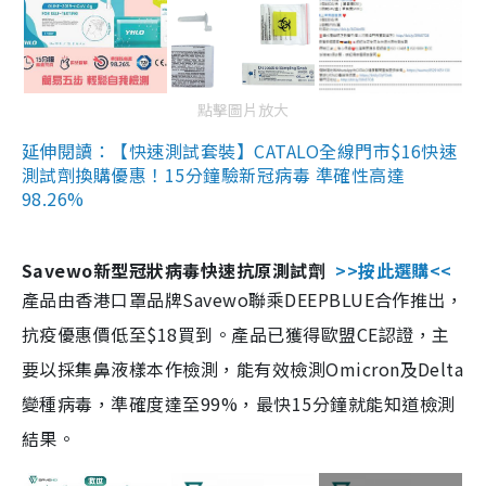
點擊圖片放大
延伸閱讀：【快速測試套裝】CATALO全線門市$16快速
測試劑換購優惠！15分鐘驗新冠病毒 準確性高達
98.26%
Savewo新型冠狀病毒快速抗原測試劑
>>按此選購<<
產品由香港口罩品牌Savewo聯乘DEEPBLUE合作推出，
抗疫優惠價低至$18買到。產品已獲得歐盟CE認證，主
要以採集鼻液樣本作檢測，能有效檢測Omicron及Delta
變種病毒，準確度達至99%，最快15分鐘就能知道檢測
結果。