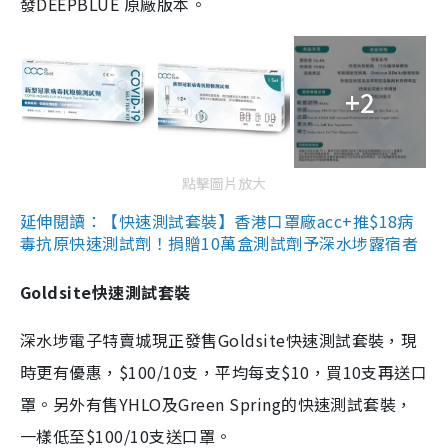
發DEEPBLUE 原廠版本。
+2
點擊圖片放大
延伸閱讀：【快速測試套裝】香港口罩廠acc+推$18病
毒抗原快速測試劑！捐贈10萬盒測試劑予深水埗露宿者
Goldsite快速測試套裝
深水埗電子特賣城現正發售Goldsite快速測試套裝，現
時更有優惠，$100/10支，平均每支$10，買10支再送口
罩。另外有售YHLO及Green Spring的快速測試套裝，
一樣低至$100/10支送口罩。