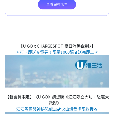
【U GO x CHARGESPOT 夏日消暑企劃⚡】
> 打卡即送充電券！限量1000張🔋送完即止 <
【新會員限定】《U GO》請您睇《汪汪隊立大功：恐龍大
電影》！
汪汪隊勇闖神秘恐龍島🦖火山爆發極限救援🔥