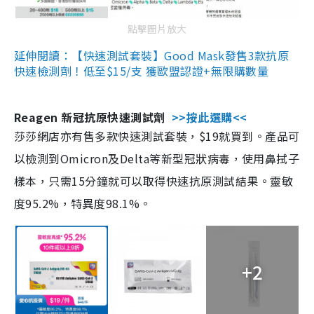
點擊圖片放大
延伸閱讀：【快速測試套裝】Good Mask發售3款抗原
快速檢測劑！低至$15/支 獲歐盟認證+無限購數量
Reagen 新冠抗原快速測試劑
>>按此選購<<
莎莎網店亦有售多款快速測試套裝，$19就買到。產品可
以檢測到Omicron及Delta等新型冠狀病毒，使用鼻拭子
樣本，只需15分鐘就可以取得快速抗原測試結果。靈敏
度95.2%，特異度98.1%。
+2