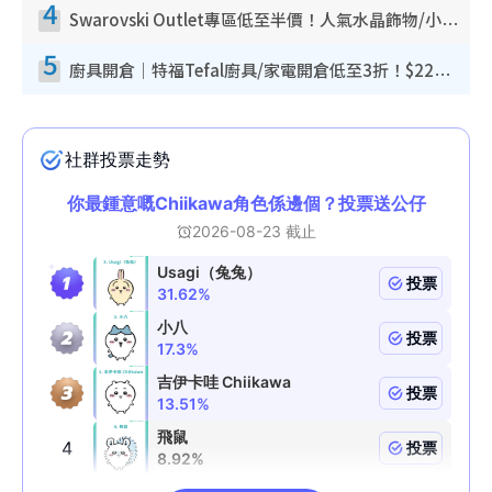
4
Swarovski Outlet專區低至半價！人氣水晶飾物/小擺設$138起！迪士尼款/水晶高跟鞋都有平
5
廚具開倉｜特福Tefal廚具/家電開倉低至3折！$220起買平底鍋/炒鑊/湯煲！電飯煲/吸塵機/燙斗$418起