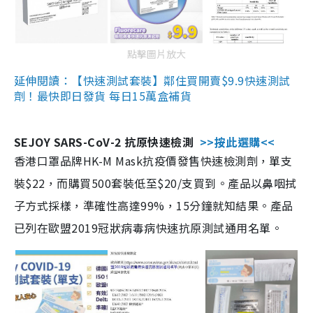
點擊圖片放大
延伸閱讀：【快速測試套裝】鄰住買開賣$9.9快速測試
劑！最快即日發貨 每日15萬盒補貨
SEJOY SARS-CoV-2 抗原快速檢測
>>按此選購<<
香港口罩品牌HK-M Mask抗疫價發售快速檢測劑，單支
裝$22，而購買500套裝低至$20/支買到。產品以鼻咽拭
子方式採樣，準確性高達99%，15分鐘就知結果。產品
已列在歐盟2019冠狀病毒病快速抗原測試通用名單。