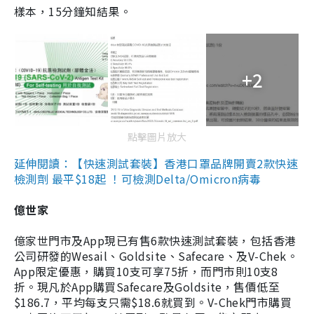
樣本，15分鐘知結果。
+2
點擊圖片放大
延伸閱讀：【快速測試套裝】香港口罩品牌開賣2款快速
檢測劑 最平$18起 ！可檢測Delta/Omicron病毒
億世家
億家世門市及App現已有售6款快速測試套裝，包括香港
公司研發的Wesail、Goldsite、Safecare、及V-Chek。
App限定優惠，購買10支可享75折，而門市則10支8
折。現凡於App購買Safecare及Goldsite，售價低至
$186.7，平均每支只需$18.6就買到。V-Chek門市購買