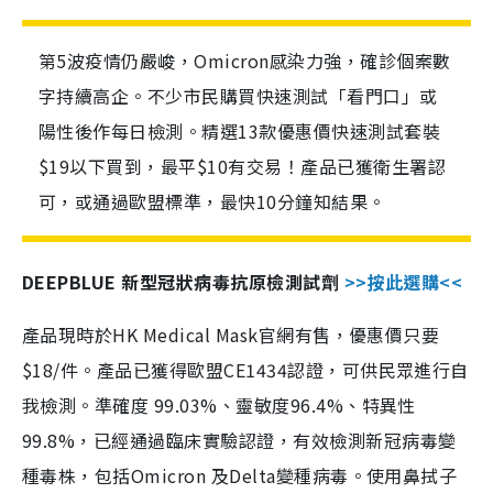
第5波疫情仍嚴峻，Omicron感染力強，確診個案數
字持續高企。不少市民購買快速測試「看門口」或
陽性後作每日檢測。精選13款優惠價快速測試套裝
$19以下買到，最平$10有交易！產品已獲衛生署認
可，或通過歐盟標準，最快10分鐘知結果。
DEEPBLUE 新型冠狀病毒抗原檢測試劑
>>按此選購<<
產品現時於HK Medical Mask官網有售，優惠價只要
$18/件。產品已獲得歐盟CE1434認證，可供民眾進行自
我檢測。準確度 99.03%、靈敏度96.4%、特異性
99.8%，已經通過臨床實驗認證，有效檢測新冠病毒變
種毒株，包括Omicron 及Delta變種病毒。使用鼻拭子