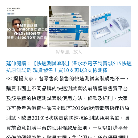
點擊圖片放大
延伸閱讀：【快速測試套裝】深水埗電子特賣城$15快速
抗原測試劑 現貨發售！買10支再送3支檢測棒
<< 提提大家，各零售商發售的快速測試套裝規格不一，
購買市面上不同品牌的快速測試套裝前請留意售賣平台
及該品牌的快速測試套裝使用方法、條款及細則，大家
亦可參考香港衞生署表列認可2019冠狀病毒病快速抗原
測試、歐盟2019冠狀病毒病快速抗原測試通用名單，購
買前留意訂購平台的使用條款及細則，一切以訂購平台
公佈的價錢為準。數量有限，售完即止；所有優惠細則