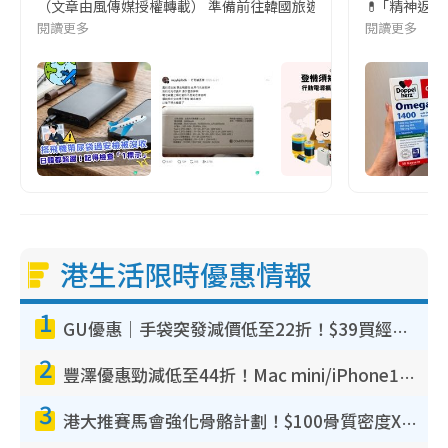
（文章由風傳媒授權轉載） 準備前往韓國旅遊的民眾，近期要特別留
💊 ｢精神返
閱讀更多
閱讀更多
港生活限時優惠情報
1
GU優惠｜手袋突發減價低至22折！$39買經典波士頓包/餃子袋！飾物同步減價$29起！
2
豐澤優惠勁減低至44折！Mac mini/iPhone17Pro大減價！廚房家電$220起
3
港大推賽馬會強化骨骼計劃！$100骨質密度X光檢查 完成免費運動訓練送超市禮券！附參加資格