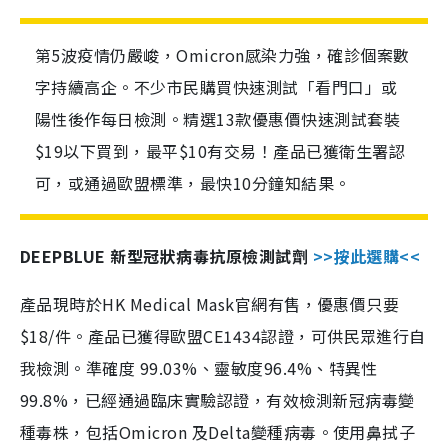
第5波疫情仍嚴峻，Omicron感染力強，確診個案數
字持續高企。不少市民購買快速測試「看門口」或
陽性後作每日檢測。精選13款優惠價快速測試套裝
$19以下買到，最平$10有交易！產品已獲衛生署認
可，或通過歐盟標準，最快10分鐘知結果。
DEEPBLUE 新型冠狀病毒抗原檢測試劑
>>按此選購<<
產品現時於HK Medical Mask官網有售，優惠價只要
$18/件。產品已獲得歐盟CE1434認證，可供民眾進行自
我檢測。準確度 99.03%、靈敏度96.4%、特異性
99.8%，已經通過臨床實驗認證，有效檢測新冠病毒變
種毒株，包括Omicron 及Delta變種病毒。使用鼻拭子