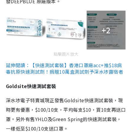
發DEEPBLUE 原廠版本。
+2
點擊圖片放大
延伸閱讀：【快速測試套裝】香港口罩廠acc+推$18病
毒抗原快速測試劑！捐贈10萬盒測試劑予深水埗露宿者
Goldsite快速測試套裝
深水埗電子特賣城現正發售Goldsite快速測試套裝，現
時更有優惠，$100/10支，平均每支$10，買10支再送口
罩。另外有售YHLO及Green Spring的快速測試套裝，
一樣低至$100/10支送口罩。