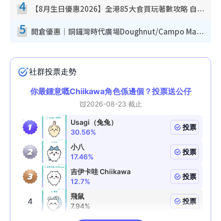
4
【8月生日優惠2026】全港85大食買玩著數攻略 自助餐/火鍋放題同行免費＋誠品/DONKI送現金券
5
開倉優惠｜銅鑼灣時代廣場Doughnut/Campo Marzio開倉低至1折！背囊、書包、手袋劈價$200起