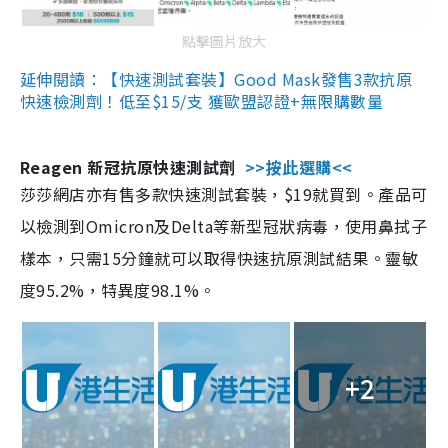
點擊圖片放大
延伸閱讀：【快速測試套裝】Good Mask發售3款抗原
快速檢測劑！低至$15/支 獲歐盟認證+無限購數量
Reagen 新冠抗原快速測試劑
>>按此選購<<
莎莎網店亦有售多款快速測試套裝，$19就買到。產品可
以檢測到Omicron及Delta等新型冠狀病毒，使用鼻拭子
樣本，只需15分鐘就可以取得快速抗原測試結果。靈敏
度95.2%，特異度98.1%。
+2