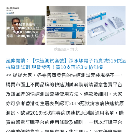
點擊圖片放大
延伸閱讀：【快速測試套裝】深水埗電子特賣城$15快速
抗原測試劑 現貨發售！買10支再送3支檢測棒
<< 提提大家，各零售商發售的快速測試套裝規格不一，
購買市面上不同品牌的快速測試套裝前請留意售賣平台
及該品牌的快速測試套裝使用方法、條款及細則，大家
亦可參考香港衞生署表列認可2019冠狀病毒病快速抗原
測試、歐盟2019冠狀病毒病快速抗原測試通用名單，購
買前留意訂購平台的使用條款及細則，一切以訂購平台
公佈的價錢為準。數量有限，售完即止；所有優惠細則