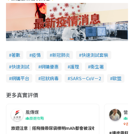
著數
疫情
新冠肺炎
快速測試套裝
快速測試
網購優惠
護理
衞生署
網購平台
冠狀病毒
SARS－CoV－2
歐盟
更多真實評價
風傳媒
營養教
旅遊攻略
生
香港
旅遊注意｜搭飛機帶尿袋標明mAh都會被沒收😱出發前切記檢查「1
#連皮帶籽都