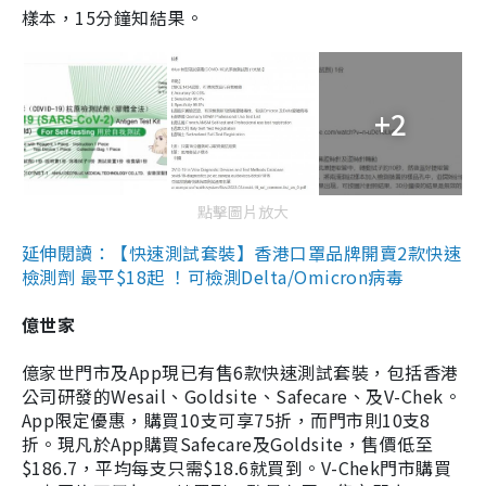
樣本，15分鐘知結果。
+2
點擊圖片放大
延伸閱讀：【快速測試套裝】香港口罩品牌開賣2款快速
檢測劑 最平$18起 ！可檢測Delta/Omicron病毒
億世家
億家世門市及App現已有售6款快速測試套裝，包括香港
公司研發的Wesail、Goldsite、Safecare、及V-Chek。
App限定優惠，購買10支可享75折，而門市則10支8
折。現凡於App購買Safecare及Goldsite，售價低至
$186.7，平均每支只需$18.6就買到。V-Chek門市購買