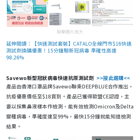
點擊圖片放大
延伸閱讀：【快速測試套裝】CATALO全線門市$16快速
測試劑換購優惠！15分鐘驗新冠病毒 準確性高達
98.26%
Savewo新型冠狀病毒快速抗原測試劑
>>按此選購<<
產品由香港口罩品牌Savewo聯乘DEEPBLUE合作推出，
抗疫優惠價低至$18買到。產品已獲得歐盟CE認證，主
要以採集鼻液樣本作檢測，能有效檢測Omicron及Delta
變種病毒，準確度達至99%，最快15分鐘就能知道檢測
結果。