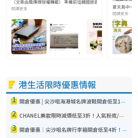
（文章由風傳媒授權轉載） 準備前往韓國旅遊的民眾，近期要特別留
夏天其中一種時
閱讀更多
閱讀更多
港生活限時優惠情報
1
開倉優惠 | 尖沙咀海港城名牌波鞋開倉低至1折！On鞋$899起／Joy&Peace鞋履$98起
2
CHANEL美妝限時減價低至3折！人氣粉底/唇膏/精華液低至$275！COCO香水都有平
3
開倉優惠｜尖沙咀名牌行李箱開倉低至4折！一連5日 American Tourister/ace./Hallmark $200起！