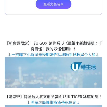
【新會員限定】《U GO》請你睇👹《蠟筆小新劇場版：千
奇百怪！我的妖怪假期》！
↓一齊睇下小新同妖怪朋友們點樣聯手拯救屋企人啦↓
【送您🐯】韓國超人氣文創品牌MUZIK TIGER 冰感風扇！
↓將萌虎嘅慵懶療癒帶返屋企↓