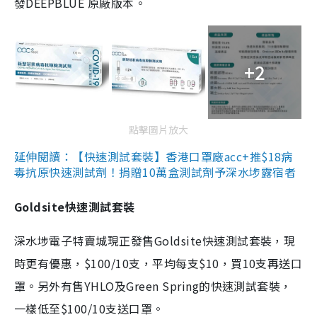
發DEEPBLUE 原廠版本。
+2
點擊圖片放大
延伸閱讀：【快速測試套裝】香港口罩廠acc+推$18病
毒抗原快速測試劑！捐贈10萬盒測試劑予深水埗露宿者
Goldsite快速測試套裝
深水埗電子特賣城現正發售Goldsite快速測試套裝，現
時更有優惠，$100/10支，平均每支$10，買10支再送口
罩。另外有售YHLO及Green Spring的快速測試套裝，
一樣低至$100/10支送口罩。