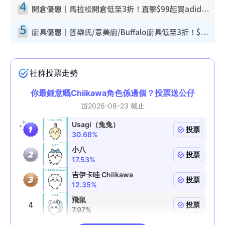
4
開倉優惠｜馬拉松開倉低至3折！直擊$99起買adidas／New Balance／Puma鞋款 STANLEY保溫杯劈價至$119起
5
廚具優惠｜普樂氏/意美廚/Buffalo廚具低至3折！$89起買煎鍋／炒鑊／個人鍋 同場小家電激減至$99起