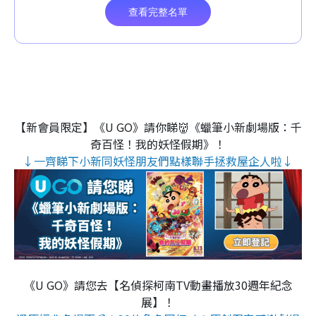
【新會員限定】《U GO》請你睇👹《蠟筆小新劇場版：千
奇百怪！我的妖怪假期》！
↓一齊睇下小新同妖怪朋友們點樣聯手拯救屋企人啦↓
《U GO》請您去【名偵探柯南TV動畫播放30週年紀念
展】！