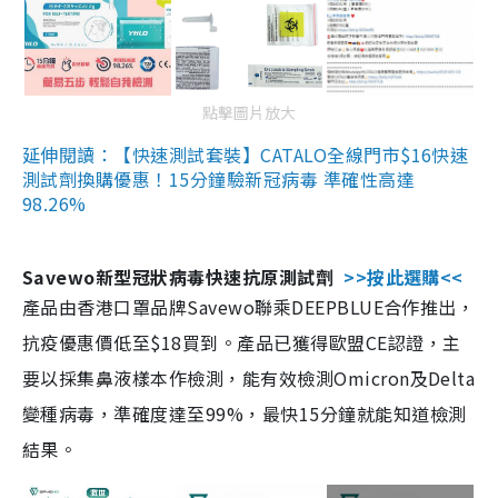
點擊圖片放大
延伸閱讀：【快速測試套裝】CATALO全線門市$16快速
測試劑換購優惠！15分鐘驗新冠病毒 準確性高達
98.26%
Savewo新型冠狀病毒快速抗原測試劑
>>按此選購<<
產品由香港口罩品牌Savewo聯乘DEEPBLUE合作推出，
抗疫優惠價低至$18買到。產品已獲得歐盟CE認證，主
要以採集鼻液樣本作檢測，能有效檢測Omicron及Delta
變種病毒，準確度達至99%，最快15分鐘就能知道檢測
結果。