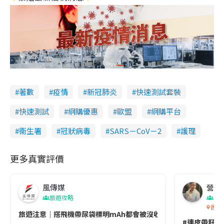
著數
疫情
新冠肺炎
快速測試套裝
快速測試
網購優惠
歐盟
網購平台
衞生署
冠狀病毒
SARS－CoV－2
護理
更多真實評價
風傳媒
營養教
旅遊攻略
生
香港
旅遊注意｜搭飛機帶尿袋標明mAh都會被沒收😱出發前切記檢查「1
#連皮帶籽都