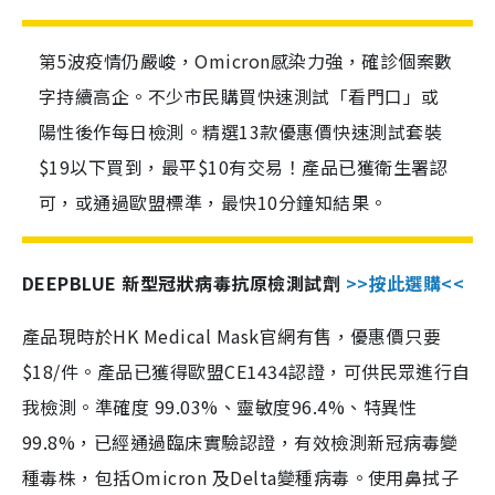
第5波疫情仍嚴峻，Omicron感染力強，確診個案數
字持續高企。不少市民購買快速測試「看門口」或
陽性後作每日檢測。精選13款優惠價快速測試套裝
$19以下買到，最平$10有交易！產品已獲衛生署認
可，或通過歐盟標準，最快10分鐘知結果。
DEEPBLUE 新型冠狀病毒抗原檢測試劑
>>按此選購<<
產品現時於HK Medical Mask官網有售，優惠價只要
$18/件。產品已獲得歐盟CE1434認證，可供民眾進行自
我檢測。準確度 99.03%、靈敏度96.4%、特異性
99.8%，已經通過臨床實驗認證，有效檢測新冠病毒變
種毒株，包括Omicron 及Delta變種病毒。使用鼻拭子