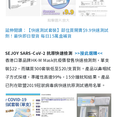
點擊圖片放大
延伸閱讀：【快速測試套裝】鄰住買開賣$9.9快速測試
劑！最快即日發貨 每日15萬盒補貨
SEJOY SARS-CoV-2 抗原快速檢測
>>按此選購<<
香港口罩品牌HK-M Mask抗疫價發售快速檢測劑，單支
裝$22，而購買500套裝低至$20/支買到。產品以鼻咽拭
子方式採樣，準確性高達99%，15分鐘就知結果。產品
已列在歐盟2019冠狀病毒病快速抗原測試通用名單。