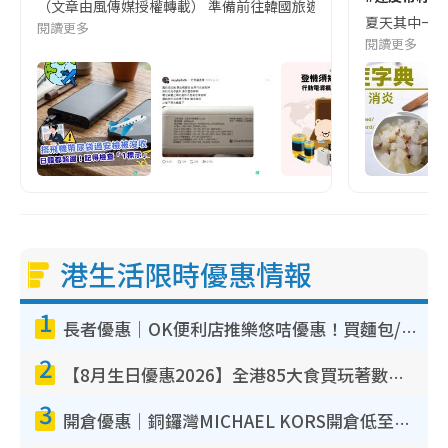
（文章由風傳媒授權轉載） 準備前往韓國旅遊的民眾，近期要特別留
夏天其中一種時
閱讀更多
閱讀更多
港生活限時優惠情報
1
長者優惠｜OK便利店推樂悠咭優惠！買麵包/牛奶/保健品拍卡即減
2
【8月生日優惠2026】全港85大食買玩著數攻略 自助餐/火鍋放題同行免費＋誠品/DONKI送現金券
3
開倉優惠｜銅鑼灣MICHAEL KORS開倉低至17折！直擊$500起買手袋/銀包/鞋款 必買經典Jet Set系列