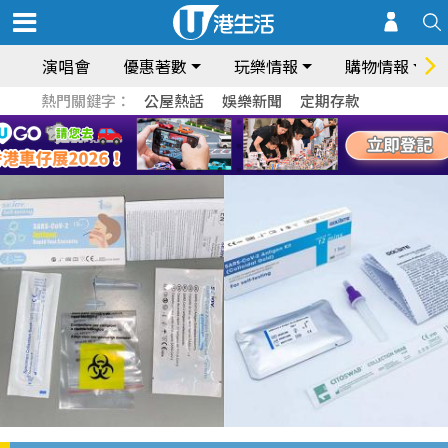
演唱會
優惠著數
玩樂情報
購物情報
熱門關鍵字：
公屋熱話
娛樂新聞
定期存款