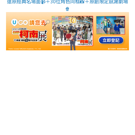
還原經典名場面📹＋30位角色同框📸＋原創限定感謝劇場
🍿