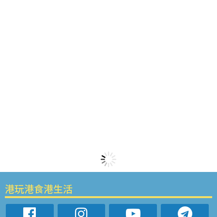
港玩港食港生活