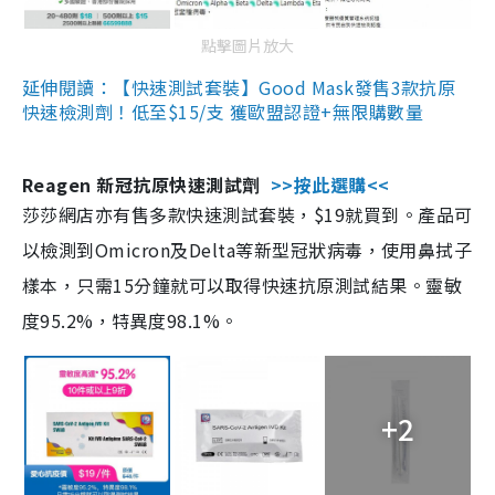
點擊圖片放大
延伸閱讀：【快速測試套裝】Good Mask發售3款抗原
快速檢測劑！低至$15/支 獲歐盟認證+無限購數量
Reagen 新冠抗原快速測試劑
>>按此選購<<
莎莎網店亦有售多款快速測試套裝，$19就買到。產品可
以檢測到Omicron及Delta等新型冠狀病毒，使用鼻拭子
樣本，只需15分鐘就可以取得快速抗原測試結果。靈敏
度95.2%，特異度98.1%。
+2