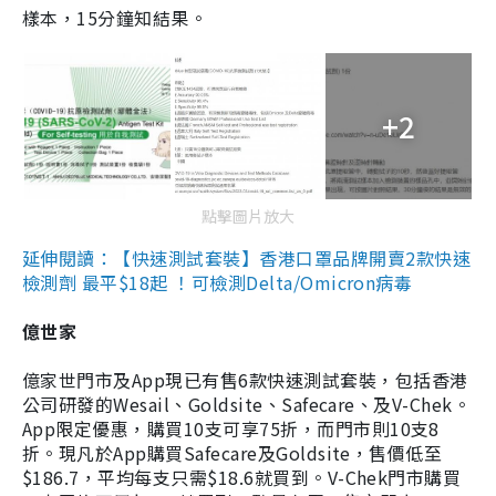
樣本，15分鐘知結果。
+2
點擊圖片放大
延伸閱讀：【快速測試套裝】香港口罩品牌開賣2款快速
檢測劑 最平$18起 ！可檢測Delta/Omicron病毒
億世家
億家世門市及App現已有售6款快速測試套裝，包括香港
公司研發的Wesail、Goldsite、Safecare、及V-Chek。
App限定優惠，購買10支可享75折，而門市則10支8
折。現凡於App購買Safecare及Goldsite，售價低至
$186.7，平均每支只需$18.6就買到。V-Chek門市購買