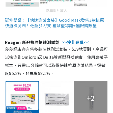
點擊圖片放大
延伸閱讀：【快速測試套裝】Good Mask發售3款抗原
快速檢測劑！低至$15/支 獲歐盟認證+無限購數量
Reagen 新冠抗原快速測試劑
>>按此選購<<
莎莎網店亦有售多款快速測試套裝，$19就買到。產品可
以檢測到Omicron及Delta等新型冠狀病毒，使用鼻拭子
樣本，只需15分鐘就可以取得快速抗原測試結果。靈敏
度95.2%，特異度98.1%。
+2