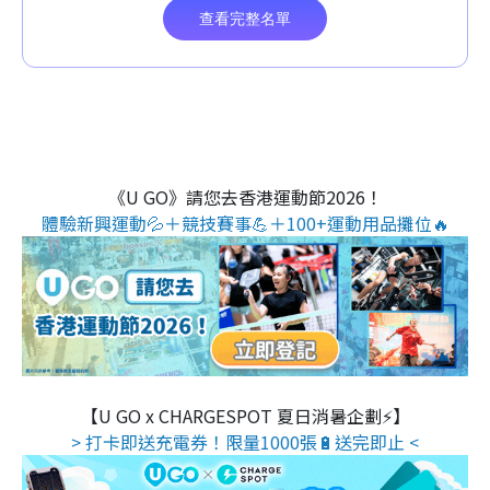
《U GO》請您去香港運動節2026！
體驗新興運動💦＋競技賽事💪＋100+運動用品攤位🔥
【U GO x CHARGESPOT 夏日消暑企劃⚡】
> 打卡即送充電券！限量1000張🔋送完即止 <