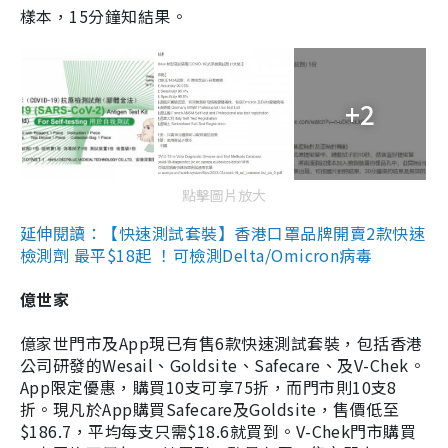
樣本，15分鐘知結果。
+2
點擊圖片放大
延伸閱讀：【快速測試套裝】香港口罩品牌開賣2款快速
檢測劑 最平$18起 ！可檢測Delta/Omicron病毒
億世家
億家世門市及App現已有售6款快速測試套裝，包括香港
公司研發的Wesail、Goldsite、Safecare、及V-Chek。
App限定優惠，購買10支可享75折，而門市則10支8
折。現凡於App購買Safecare及Goldsite，售價低至
$186.7，平均每支只需$18.6就買到。V-Chek門市購買