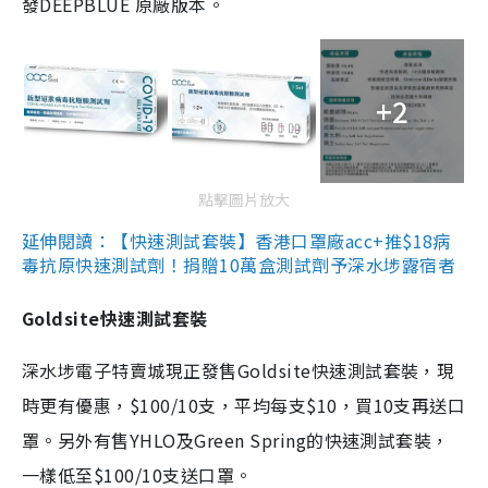
發DEEPBLUE 原廠版本。
+2
點擊圖片放大
延伸閱讀：【快速測試套裝】香港口罩廠acc+推$18病
毒抗原快速測試劑！捐贈10萬盒測試劑予深水埗露宿者
Goldsite快速測試套裝
深水埗電子特賣城現正發售Goldsite快速測試套裝，現
時更有優惠，$100/10支，平均每支$10，買10支再送口
罩。另外有售YHLO及Green Spring的快速測試套裝，
一樣低至$100/10支送口罩。