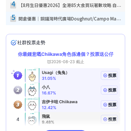
4
【8月生日優惠2026】全港85大食買玩著數攻略 自助餐/火鍋放題同行免費＋誠品/DONKI送現金券
5
開倉優惠｜銅鑼灣時代廣場Doughnut/Campo Marzio開倉低至1折！背囊、書包、手袋劈價$200起