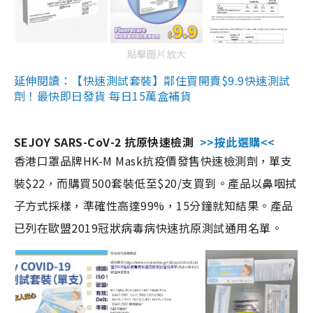
點擊圖片放大
延伸閱讀：【快速測試套裝】鄰住買開賣$9.9快速測試
劑！最快即日發貨 每日15萬盒補貨
SEJOY SARS-CoV-2 抗原快速檢測
>>按此選購<<
香港口罩品牌HK-M Mask抗疫價發售快速檢測劑，單支
裝$22，而購買500套裝低至$20/支買到。產品以鼻咽拭
子方式採樣，準確性高達99%，15分鐘就知結果。產品
已列在歐盟2019冠狀病毒病快速抗原測試通用名單。