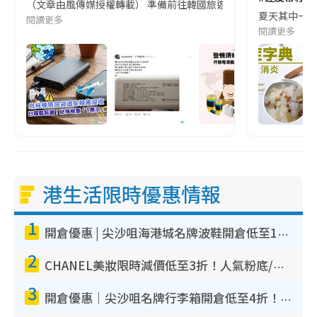
（文章由風傳媒授權轉載） 準備前往韓國旅遊的民眾，近期要特別留
夏天其中一種時
閱讀更多
閱讀更多
港生活限時優惠情報
1
開倉優惠 | 尖沙咀海港城名牌波鞋開倉低至1折！On鞋$899起／Joy&Peace鞋履$98起
2
CHANEL美妝限時減價低至3折！人氣粉底/唇膏/精華液低至$275！COCO香水都有平
3
開倉優惠｜尖沙咀名牌行李箱開倉低至4折！一連5日 American Tourister/ace./Hallmark $200起！