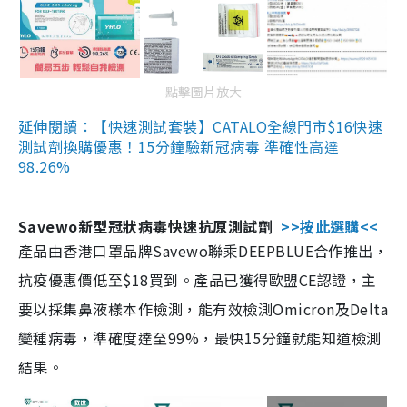
點擊圖片放大
延伸閱讀：【快速測試套裝】CATALO全線門市$16快速
測試劑換購優惠！15分鐘驗新冠病毒 準確性高達
98.26%
Savewo新型冠狀病毒快速抗原測試劑
>>按此選購<<
產品由香港口罩品牌Savewo聯乘DEEPBLUE合作推出，
抗疫優惠價低至$18買到。產品已獲得歐盟CE認證，主
要以採集鼻液樣本作檢測，能有效檢測Omicron及Delta
變種病毒，準確度達至99%，最快15分鐘就能知道檢測
結果。