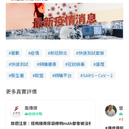
著數
疫情
新冠肺炎
快速測試套裝
快速測試
網購優惠
冠狀病毒
護理
衞生署
歐盟
網購平台
SARS－CoV－2
更多真實評價
風傳媒
營養教
旅遊攻略
生
香港
旅遊注意｜搭飛機帶尿袋標明mAh都會被沒收😱出發前切記檢查「1
#連皮帶籽都