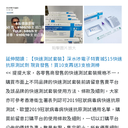
點擊圖片放大
延伸閱讀：【快速測試套裝】深水埗電子特賣城$15快速
抗原測試劑 現貨發售！買10支再送3支檢測棒
<< 提提大家，各零售商發售的快速測試套裝規格不一，
購買市面上不同品牌的快速測試套裝前請留意售賣平台
及該品牌的快速測試套裝使用方法、條款及細則，大家
亦可參考香港衞生署表列認可2019冠狀病毒病快速抗原
測試、歐盟2019冠狀病毒病快速抗原測試通用名單，購
買前留意訂購平台的使用條款及細則，一切以訂購平台
公佈的價錢為準。數量有限，售完即止；所有優惠細則