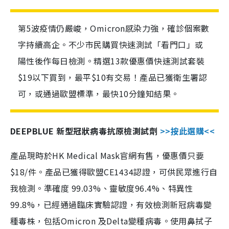
第5波疫情仍嚴峻，Omicron感染力強，確診個案數
字持續高企。不少市民購買快速測試「看門口」或
陽性後作每日檢測。精選13款優惠價快速測試套裝
$19以下買到，最平$10有交易！產品已獲衛生署認
可，或通過歐盟標準，最快10分鐘知結果。
DEEPBLUE 新型冠狀病毒抗原檢測試劑
>>按此選購<<
產品現時於HK Medical Mask官網有售，優惠價只要
$18/件。產品已獲得歐盟CE1434認證，可供民眾進行自
我檢測。準確度 99.03%、靈敏度96.4%、特異性
99.8%，已經通過臨床實驗認證，有效檢測新冠病毒變
種毒株，包括Omicron 及Delta變種病毒。使用鼻拭子