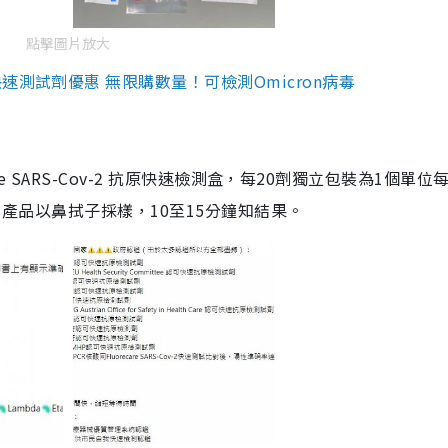
點擊圖片放大
測試劑優惠 無限購數量！可檢測Omicron病毒
are SARS-Cov-2 抗原快速檢測盒，每20劑獨立包裝為1個單位
5。產品以鼻拭子採樣，10至15分鐘知結果。