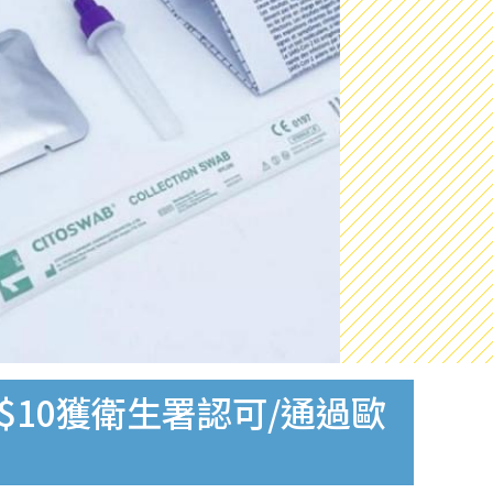
$10獲衛生署認可/通過歐