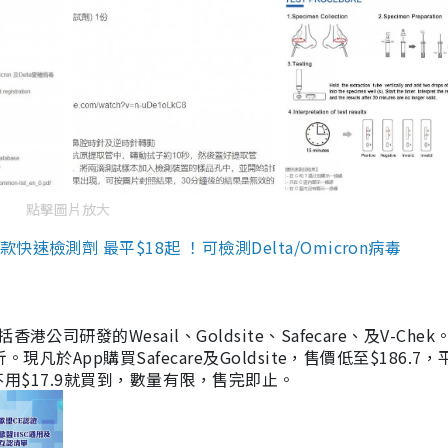
點擊圖片放大
檢測劑 最平$18起 ！可檢測Delta/Omicron病毒
研發的Wesail、Goldsite、Safecare、及V-Chek。
凡於App購買Safecare及Goldsite，售價低至$186.7
均不用$17.9就買到，數量有限，售完即止。