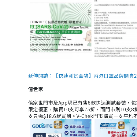
延伸閱讀：【快速測試套裝】香港口罩品牌開賣2款快速
億世家
億家世門市及App現已有售6款快速測試套裝，包括香港公司
限定優惠，購買10支可享75折，而門市則10支8折。現
支只需$18.6就買到。V-Chek門市購買一支平