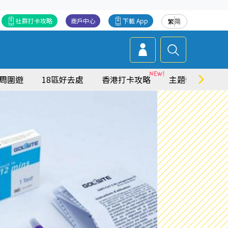
社群打卡攻略
商戶中心
下載 App
繁
简
周圍遊
18區好去處
香港打卡攻略
主題特集