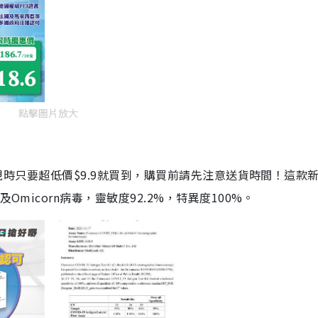
點擊圖片放大
劑，現時只要超低價$9.9就買到，購買前請先注意送貨時間！這款
Omicorn病毒，靈敏度92.2%，特異度100%。