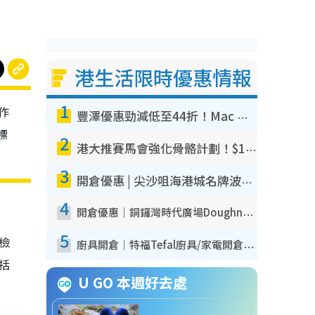
港生活限時優惠情報
1
作
豐澤優惠勁減低至44折！Mac mini/iPhone17Pro大減價！廚房家電$220起
標
2
港大推賽馬會強化骨骼計劃！$100骨質密度X光檢查 完成免費運動訓練送超市禮券！附參加資格
3
開倉優惠 | 尖沙咀海港城名牌波鞋開倉低至1折！On鞋$899起／Joy&Peace鞋履$98起
4
開倉優惠｜銅鑼灣時代廣場Doughnut/Campo Marzio開倉低至1折！背囊、書包、手袋劈價$200起
5
我檢
廚具開倉｜特福Tefal廚具/家電開倉低至3折！$220起買平底鍋/炒鑊/湯煲！電飯煲/吸塵機/燙斗$418起
包括
U GO 本週好去處