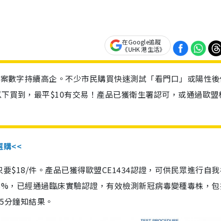
在Google追蹤
《UHK 港生活》
診個案數字持續高企。不少市民購買快速測試「看門口」或陽性後
以下買到，最平$10有交易！產品已獲衛生署認可，或通過歐盟
選購<<
惠價只要$18/件。產品已獲得歐盟CE1434認證，可供民眾進行自
性99.8%，已經通過臨床實驗認證，有效檢測新冠病毒變種毒株，
，15分鐘知結果。