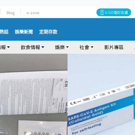
Blog
e-zone
U GO搵好去處
熱話
娛樂新聞
定期存款
情報
飲食情報
娛樂
社會
影片專區