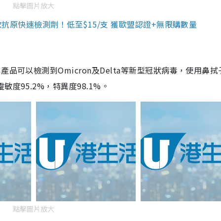
點擊圖片放大
3款抗原快速檢測劑！低至$15/支 獲歐盟認證+無限購數量
品可以檢測到Omicron及Delta等新型冠狀病毒，使用鼻拭
度95.2%，特異度98.1%。
點擊圖片放大