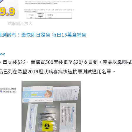
點擊圖片放大
速測試劑！最快即日發貨 每日15萬盒補貨
<<
，單支裝$22，而購買500套裝低至$20/支買到。產品以鼻咽
品已列在歐盟2019冠狀病毒病快速抗原測試通用名單。